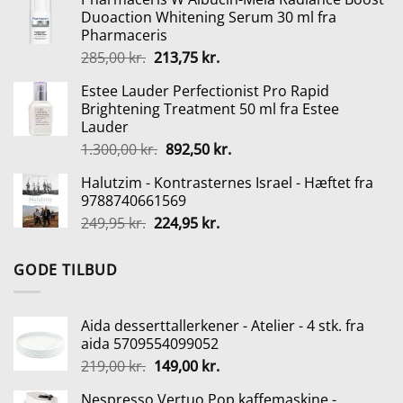
pris
pris
Duoaction Whitening Serum 30 ml fra
var:
er:
Pharmaceris
999,00 kr..
599,00 kr..
Den
Den
285,00
kr.
213,75
kr.
oprindelige
aktuelle
Estee Lauder Perfectionist Pro Rapid
pris
pris
Brightening Treatment 50 ml fra Estee
var:
er:
Lauder
285,00 kr..
213,75 kr..
Den
Den
1.300,00
kr.
892,50
kr.
oprindelige
aktuelle
Halutzim - Kontrasternes Israel - Hæftet fra
pris
pris
9788740661569
var:
er:
Den
Den
249,95
kr.
224,95
kr.
1.300,00 kr..
892,50 kr..
oprindelige
aktuelle
pris
pris
GODE TILBUD
var:
er:
249,95 kr..
224,95 kr..
Aida desserttallerkener - Atelier - 4 stk. fra
aida 5709554099052
Den
Den
219,00
kr.
149,00
kr.
oprindelige
aktuelle
Nespresso Vertuo Pop kaffemaskine -