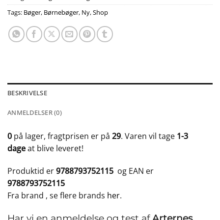
Tags:
Bøger
,
Børnebøger
,
Ny
,
Shop
BESKRIVELSE
ANMELDELSER (0)
0
på lager, fragtprisen er på
29
. Varen vil tage
1-3
dage
at blive leveret!
Produktid er
9788793752115
og EAN er
9788793752115
Fra brand
, se flere brands
her
.
Har vi en anmeldelse og test af
Arternes