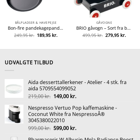
BÅLPLADSER & HAVEPEJSE
GÅVOGNE
Bon-fire pandekagepande fra Bon-fire 5708085100091
BRIO gåvogn – Sort fra brio 7312350313512
Den
Den
Den
Den
249,95
kr.
189,95
kr.
499,95
kr.
279,95
kr.
lle
oprindelige
aktuelle
oprindelige
aktuel
pris
pris
pris
pris
var:
er:
var:
er:
0 kr..
249,95 kr..
189,95 kr..
499,95 kr..
279,95 
UDVALGTE TILBUD
Aida desserttallerkener - Atelier - 4 stk. fra
aida 5709554099052
Den
Den
219,00
kr.
149,00
kr.
oprindelige
aktuelle
Nespresso Vertuo Pop kaffemaskine -
pris
pris
Coconut White fra NespressoÂ®
var:
er:
3045380022010
219,00 kr..
149,00 kr..
Den
Den
999,00
kr.
599,00
kr.
oprindelige
aktuelle
Pharmaceris W Albucin-Mela Radiance Boost