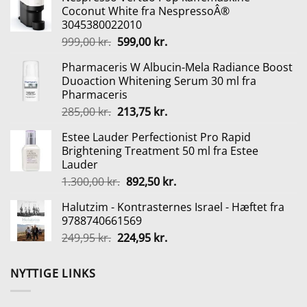
pris
pris
Coconut White fra NespressoÂ®
var:
er:
3045380022010
219,00 kr..
149,00 kr..
Den
Den
999,00
kr.
599,00
kr.
oprindelige
aktuelle
Pharmaceris W Albucin-Mela Radiance Boost
pris
pris
Duoaction Whitening Serum 30 ml fra
var:
er:
Pharmaceris
999,00 kr..
599,00 kr..
Den
Den
285,00
kr.
213,75
kr.
oprindelige
aktuelle
Estee Lauder Perfectionist Pro Rapid
pris
pris
Brightening Treatment 50 ml fra Estee
var:
er:
Lauder
285,00 kr..
213,75 kr..
Den
Den
1.300,00
kr.
892,50
kr.
oprindelige
aktuelle
Halutzim - Kontrasternes Israel - Hæftet fra
pris
pris
9788740661569
var:
er:
Den
Den
249,95
kr.
224,95
kr.
1.300,00 kr..
892,50 kr..
oprindelige
aktuelle
pris
pris
NYTTIGE LINKS
var:
er:
249,95 kr..
224,95 kr..