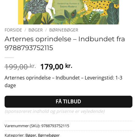
FORSIDE
/
BØGER
/
BØRNEBØGER
Arternes oprindelse – Indbundet fra
9788793752115
Den
Den
199,00
179,00
kr.
kr.
oprindelige
aktuelle
Arternes oprindelse – Indbundet – Leveringstid: 1-3
pris
pris
dage
var:
er:
199,00 kr..
179,00 kr..
FÅ TILBUD
(sponsoreret indhold og priserne er vejledende)
Varenummer (SKU):
9788793752115
Kategorier:
Bøger
,
Børnebøger