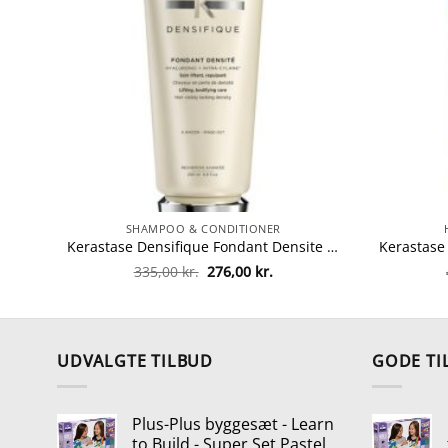
SHAMPOO & CONDITIONER
Kerastase Densifique Fondant Densite Conditioner 200 ml fra Kerastase
Den
Den
335,00
kr.
276,00
kr.
oprindelige
aktuelle
pris
pris
var:
er:
335,00 kr..
276,00 kr..
UDVALGTE TILBUD
GODE TI
Plus-Plus byggesæt - Learn
to Build - Super Set Pastel