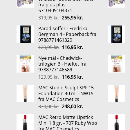
fra plus-plus
5710409104371
Den
Den
319,95
kr.
255,95
kr.
oprindelige
aktuelle
Paradisoffer - Fredrika
pris
pris
Bergman 4 - Paperback fra
var:
er:
9788771461329
319,95 kr..
255,95 kr..
Den
Den
129,95
kr.
116,95
kr.
oprindelige
aktuelle
Nye mål - Chadwick-
pris
pris
trilogien 3 - Hæftet fra
var:
er:
9788777146589
129,95 kr..
116,95 kr..
Den
Den
129,95
kr.
116,95
kr.
oprindelige
aktuelle
MAC Studio Sculpt SPF 15
pris
pris
Foundation 40 ml - NW15
var:
er:
fra MAC Cosmetics
129,95 kr..
116,95 kr..
Den
Den
330,00
kr.
248,00
kr.
oprindelige
aktuelle
MAC Retro Matte Lipstick
pris
pris
Mini 1,8 gr. - 707 Ruby Woo
var:
er:
fra MAC Cosmetics