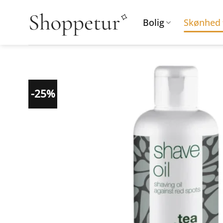
Fortsæt
til
Bolig
Skønhed
indhold
-25%