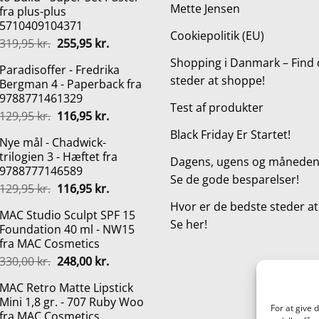
Mette Jensen
fra plus-plus
5710409104371
Cookiepolitik (EU)
Den
Den
319,95
kr.
255,95
kr.
oprindelige
aktuelle
Shopping i Danmark – Find 
Paradisoffer - Fredrika
pris
pris
steder at shoppe!
Bergman 4 - Paperback fra
var:
er:
9788771461329
319,95 kr..
255,95 kr..
Test af produkter
Den
Den
129,95
kr.
116,95
kr.
oprindelige
aktuelle
Black Friday Er Startet!
Nye mål - Chadwick-
pris
pris
trilogien 3 - Hæftet fra
var:
er:
Dagens, ugens og månedens
9788777146589
129,95 kr..
116,95 kr..
Se de gode besparelser!
Den
Den
129,95
kr.
116,95
kr.
oprindelige
aktuelle
Hvor er de bedste steder a
MAC Studio Sculpt SPF 15
pris
pris
Se her!
Foundation 40 ml - NW15
var:
er:
fra MAC Cosmetics
129,95 kr..
116,95 kr..
Den
Den
330,00
kr.
248,00
kr.
oprindelige
aktuelle
MAC Retro Matte Lipstick
pris
pris
Mini 1,8 gr. - 707 Ruby Woo
var:
er:
For at give 
fra MAC Cosmetics