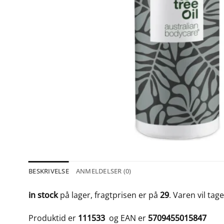
BESKRIVELSE
ANMELDELSER (0)
in stock
på lager, fragtprisen er på
29
. Varen vil tag
Produktid er
111533
og EAN er
5709455015847