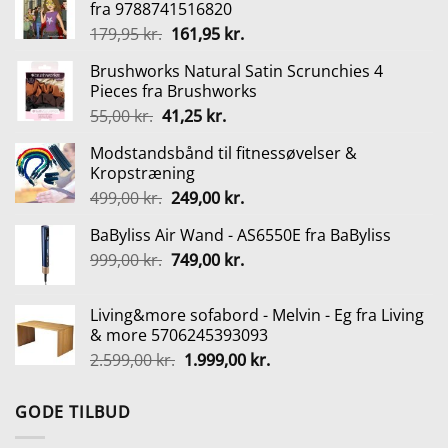
fra 9788741516820
Den
Den
179,95
kr.
161,95
kr.
oprindelige
aktuelle
Brushworks Natural Satin Scrunchies 4
pris
pris
Pieces fra Brushworks
var:
er:
Den
Den
55,00
kr.
41,25
kr.
179,95 kr..
161,95 kr..
oprindelige
aktuelle
Modstandsbånd til fitnessøvelser &
pris
pris
Kropstræning
var:
er:
Den
Den
499,00
kr.
249,00
kr.
55,00 kr..
41,25 kr..
oprindelige
aktuelle
BaByliss Air Wand - AS6550E fra BaByliss
pris
pris
Den
Den
999,00
kr.
var:
749,00
kr.
er:
oprindelige
aktuelle
499,00 kr..
249,00 kr..
pris
pris
Living&more sofabord - Melvin - Eg fra Living
var:
er:
& more 5706245393093
999,00 kr..
749,00 kr..
Den
Den
2.599,00
kr.
1.999,00
kr.
oprindelige
aktuelle
pris
pris
GODE TILBUD
var:
er:
2.599,00 kr..
1.999,00 kr..