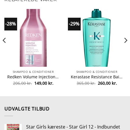
-28%
-29%
SHAMPOO & CONDITIONER
SHAMPOO & CONDITIONER
Redken Volume Injection Conditioner 300 ml fra Redken
Kerastase Resistance Bain Extentioniste Shampoo 500 ml fra Kerastase
Den
Den
Den
Den
206,00
kr.
149,00
kr.
365,00
kr.
260,00
kr.
le
oprindelige
aktuelle
oprindelige
aktuel
pris
pris
pris
pris
var:
er:
var:
er:
kr..
206,00 kr..
149,00 kr..
365,00 kr..
260,00 
UDVALGTE TILBUD
Star Girls kæreste - Star Girl 12 - Indbundet