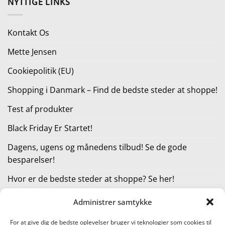
NYTTIGE LINKS
var:
er:
79,00 kr..
19,00 kr..
Kontakt Os
Mette Jensen
Cookiepolitik (EU)
Shopping i Danmark – Find de bedste steder at shoppe!
Test af produkter
Black Friday Er Startet!
Dagens, ugens og månedens tilbud! Se de gode
besparelser!
Hvor er de bedste steder at shoppe? Se her!
Administrer samtykke
KATEGORIER
For at give dig de bedste oplevelser bruger vi teknologier som cookies til