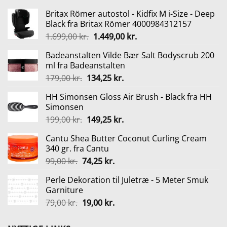
Britax Römer autostol - Kidfix M i-Size - Deep
Black fra Britax Römer 4000984312157
Den
Den
1.699,00
kr.
1.449,00
kr.
oprindelige
aktuelle
Badeanstalten Vilde Bær Salt Bodyscrub 200
pris
pris
ml fra Badeanstalten
var:
er:
Den
Den
179,00
kr.
134,25
kr.
1.699,00 kr..
1.449,00 kr..
oprindelige
aktuelle
HH Simonsen Gloss Air Brush - Black fra HH
pris
pris
Simonsen
var:
er:
Den
Den
199,00
kr.
149,25
kr.
179,00 kr..
134,25 kr..
oprindelige
aktuelle
Cantu Shea Butter Coconut Curling Cream
pris
pris
340 gr. fra Cantu
var:
er:
Den
Den
99,00
kr.
74,25
kr.
199,00 kr..
149,25 kr..
oprindelige
aktuelle
Perle Dekoration til Juletræ - 5 Meter Smuk
pris
pris
Garniture
var:
er:
Den
Den
79,00
kr.
19,00
kr.
99,00 kr..
74,25 kr..
oprindelige
aktuelle
pris
pris