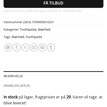
FÅ TILBUD
(sponsoreret indhold og priserne er vejledende)
Varenummer (SKU):
5709455010231
Kategorier:
Toothpaste
,
Skønhed
Tags:
Skønhed
,
Toothpaste
BESKRIVELSE
ANMELDELSER (0)
in stock
på lager, fragtprisen er på
29
. Varen vil tage
at
blive leveret!