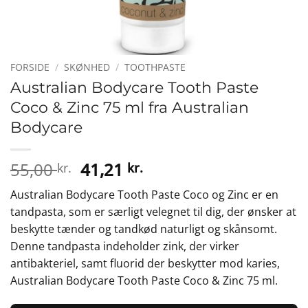
FORSIDE
/
SKØNHED
/
TOOTHPASTE
Australian Bodycare Tooth Paste
Coco & Zinc 75 ml fra Australian
Bodycare
Den
Den
55,00
41,21
kr.
kr.
oprindelige
aktuelle
Australian Bodycare Tooth Paste Coco og Zinc er en
pris
pris
tandpasta, som er særligt velegnet til dig, der ønsker at
var:
er:
beskytte tænder og tandkød naturligt og skånsomt.
55,00 kr..
41,21 kr..
Denne tandpasta indeholder zink, der virker
antibakteriel, samt fluorid der beskytter mod karies,
Australian Bodycare Tooth Paste Coco & Zinc 75 ml.