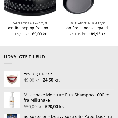
BÅLPLADSER & HAVEPEJSE
BÅLPLADSER & HAVEPEJSE
Bon-fire poptop fra bon-fire 5708085100183
Bon-fire pandekagepande fra Bon-fire 5708085100091
Den
Den
Den
Den
169,95
kr.
69,00
kr.
249,95
kr.
189,95
kr.
oprindelige
aktuelle
oprindelige
aktuel
pris
pris
pris
pris
var:
er:
var:
er:
169,95 kr..
69,00 kr..
249,95 kr..
189,95 
UDVALGTE TILBUD
Fest og maske
Den
Den
49,00
kr.
24,50
kr.
oprindelige
aktuelle
pris
pris
Milk_shake Moisture Plus Shampoo 1000 ml
var:
er:
fra Milkshake
49,00 kr..
24,50 kr..
Den
Den
650,00
kr.
520,00
kr.
oprindelige
aktuelle
Solsøsteren - De syv søstre 6 - Paperback fra
pris
pris