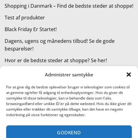
Shopping i Danmark – Find de bedste steder at shoppe!
Test af produkter
Black Friday Er Startet!
Dagens, ugens og månedens tilbud! Se de gode
besparelser!
Hvor er de bedste steder at shoppe? Se her!
Administrer samtykke
KATEGORIER
For at give dig de bedste oplevelser bruger vi teknologier som cookies til
at gemme og/eller få adgang til enhedsoplysninger. Hvis du giver dit
Kategorier
samtykke til disse teknologier, kan vi behandle data som f.eks.
browsingadfærd eller unikke ID'er på dette websted. Hvis du ikke giver dit
samtykke eller trækker dit samtykke tilbage, kan det have en negativ
indvirkning på visse funktioner og egenskaber.
Læs vores guide til online shopping
GODKEND
Visa
PayPal
Stripe
MasterCard
Cash