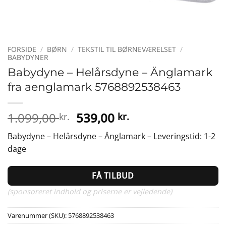
FORSIDE
/
BØRN
/
TEKSTIL TIL BØRNEVÆRELSET
/
BABYDYNER
Babydyne – Helårsdyne – Änglamark
fra aenglamark 5768892538463
Den
Den
1.099,00
539,00
kr.
kr.
oprindelige
aktuelle
Babydyne – Helårsdyne – Änglamark – Leveringstid: 1-2
pris
pris
dage
var:
er:
1.099,00 kr..
539,00 kr..
FÅ TILBUD
(sponsoreret indhold og priserne er vejledende)
Varenummer (SKU):
5768892538463