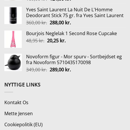
oprindelige
aktuelle
Yves Saint Laurent La Nuit De L'Homme
pris
pris
Deodorant Stick 75 gr. fra Yves Saint Laurent
var:
er:
Den
Den
360,00
kr.
288,00
kr.
169,00 kr..
121,00 kr..
oprindelige
aktuelle
Bourjois Neglelak 1 Second Rose Cupcake
pris
pris
Den
Den
48,95
kr.
20,25
var:
kr.
er:
oprindelige
aktuelle
360,00 kr..
288,00 kr..
pris
pris
Novoform figur - Mor spurv - Sortbejdset eg
var:
er:
fra Novoform 5710435170098
48,95 kr..
20,25 kr..
Den
Den
349,00
kr.
289,00
kr.
oprindelige
aktuelle
pris
pris
NYTTIGE LINKS
var:
er:
349,00 kr..
289,00 kr..
Kontakt Os
Mette Jensen
Cookiepolitik (EU)