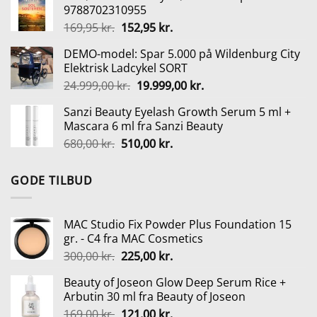
9788702310955
var:
er:
Den
Den
169,95
kr.
152,95
kr.
650,00 kr..
520,00 kr..
oprindelige
aktuelle
DEMO-model: Spar 5.000 på Wildenburg City
pris
pris
Elektrisk Ladcykel SORT
var:
er:
Den
Den
24.999,00
kr.
19.999,00
kr.
169,95 kr..
152,95 kr..
oprindelige
aktuelle
Sanzi Beauty Eyelash Growth Serum 5 ml +
pris
pris
Mascara 6 ml fra Sanzi Beauty
var:
er:
Den
Den
680,00
kr.
510,00
kr.
24.999,00 kr..
19.999,00 kr..
oprindelige
aktuelle
pris
pris
GODE TILBUD
var:
er:
680,00 kr..
510,00 kr..
MAC Studio Fix Powder Plus Foundation 15
gr. - C4 fra MAC Cosmetics
Den
Den
300,00
kr.
225,00
kr.
oprindelige
aktuelle
Beauty of Joseon Glow Deep Serum Rice +
pris
pris
Arbutin 30 ml fra Beauty of Joseon
var:
er:
Den
Den
169,00
kr.
121,00
kr.
300,00 kr..
225,00 kr..