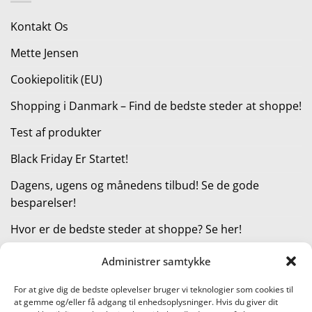
149,95 kr..
119,95 kr..
Kontakt Os
Mette Jensen
Cookiepolitik (EU)
Shopping i Danmark – Find de bedste steder at shoppe!
Test af produkter
Black Friday Er Startet!
Dagens, ugens og månedens tilbud! Se de gode
besparelser!
Hvor er de bedste steder at shoppe? Se her!
Administrer samtykke
KATEGORIER
For at give dig de bedste oplevelser bruger vi teknologier som cookies til
at gemme og/eller få adgang til enhedsoplysninger. Hvis du giver dit
Kategorier