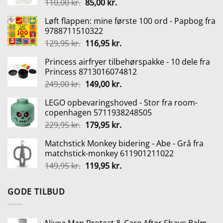
Den
Den
110,00
kr.
85,00
kr.
oprindelige
aktuelle
Løft flappen: mine første 100 ord - Papbog fra
pris
pris
9788711510322
var:
er:
Den
Den
129,95
kr.
116,95
kr.
110,00 kr..
85,00 kr..
oprindelige
aktuelle
Princess airfryer tilbehørspakke - 10 dele fra
pris
pris
Princess 8713016074812
var:
er:
Den
Den
249,00
kr.
149,00
kr.
129,95 kr..
116,95 kr..
oprindelige
aktuelle
LEGO opbevaringshoved - Stor fra room-
pris
pris
copenhagen 5711938248505
var:
er:
Den
Den
229,95
kr.
179,95
kr.
249,00 kr..
149,00 kr..
oprindelige
aktuelle
Matchstick Monkey bidering - Abe - Grå fra
pris
pris
matchstick-monkey 611901211022
var:
er:
Den
Den
149,95
kr.
119,95
kr.
229,95 kr..
179,95 kr..
oprindelige
aktuelle
pris
pris
GODE TILBUD
var:
er:
149,95 kr..
119,95 kr..