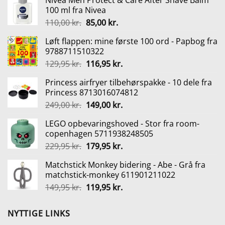
Nivea Men Protect & Care After Shave Balm
100 ml fra Nivea
Den
Den
110,00
kr.
85,00
kr.
oprindelige
aktuelle
Løft flappen: mine første 100 ord - Papbog fra
pris
pris
9788711510322
var:
er:
Den
Den
129,95
kr.
116,95
kr.
110,00 kr..
85,00 kr..
oprindelige
aktuelle
Princess airfryer tilbehørspakke - 10 dele fra
pris
pris
Princess 8713016074812
var:
er:
Den
Den
249,00
kr.
149,00
kr.
129,95 kr..
116,95 kr..
oprindelige
aktuelle
LEGO opbevaringshoved - Stor fra room-
pris
pris
copenhagen 5711938248505
var:
er:
Den
Den
229,95
kr.
179,95
kr.
249,00 kr..
149,00 kr..
oprindelige
aktuelle
Matchstick Monkey bidering - Abe - Grå fra
pris
pris
matchstick-monkey 611901211022
var:
er:
Den
Den
149,95
kr.
119,95
kr.
229,95 kr..
179,95 kr..
oprindelige
aktuelle
pris
pris
NYTTIGE LINKS
var:
er: