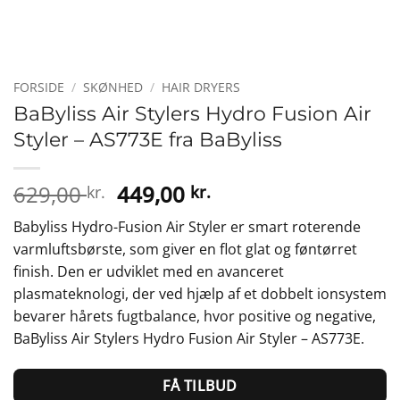
FORSIDE
/
SKØNHED
/
HAIR DRYERS
BaByliss Air Stylers Hydro Fusion Air
Styler – AS773E fra BaByliss
Den
Den
629,00
449,00
kr.
kr.
oprindelige
aktuelle
Babyliss Hydro-Fusion Air Styler er smart roterende
pris
pris
varmluftsbørste, som giver en flot glat og føntørret
var:
er:
finish. Den er udviklet med en avanceret
629,00 kr..
449,00 kr..
plasmateknologi, der ved hjælp af et dobbelt ionsystem
bevarer hårets fugtbalance, hvor positive og negative,
BaByliss Air Stylers Hydro Fusion Air Styler – AS773E.
FÅ TILBUD