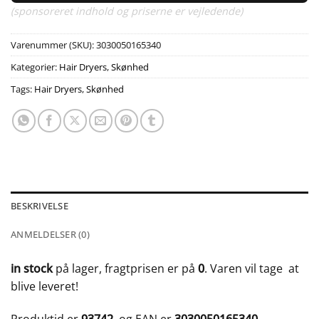
(sponsoreret indhold og priserne er vejledende)
Varenummer (SKU):
3030050165340
Kategorier:
Hair Dryers
,
Skønhed
Tags:
Hair Dryers
,
Skønhed
BESKRIVELSE
ANMELDELSER (0)
in stock
på lager, fragtprisen er på
0
. Varen vil tage
at
blive leveret!