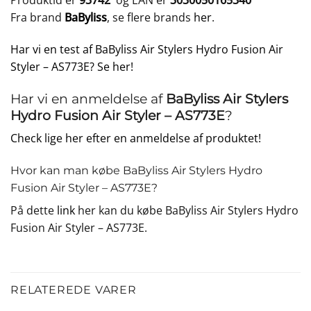
Produktid er
93742
og EAN er
3030050165340
Fra brand
BaByliss
, se flere brands
her
.
Har vi en test af BaByliss Air Stylers Hydro Fusion Air
Styler – AS773E? Se her!
Har vi en anmeldelse af
BaByliss Air Stylers
Hydro Fusion Air Styler – AS773E
?
Check lige her efter en anmeldelse af produktet!
Hvor kan man købe BaByliss Air Stylers Hydro
Fusion Air Styler – AS773E?
På dette
link
her kan du købe BaByliss Air Stylers Hydro
Fusion Air Styler – AS773E.
RELATEREDE VARER