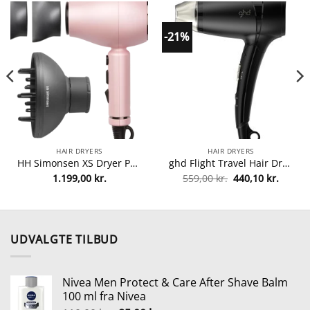
-21%
HAIR DRYERS
HAIR DRYERS
HH Simonsen XS Dryer Pretty Rose 2023 (Limited Edition) fra HH Simonsen
ghd Flight Travel Hair Dryer fra GHD
Den
Den
1.199,00
kr.
559,00
kr.
440,10
kr.
lle
oprindelige
aktuel
pris
pris
var:
er:
0 kr..
559,00 kr..
440,10 
UDVALGTE TILBUD
Nivea Men Protect & Care After Shave Balm
100 ml fra Nivea