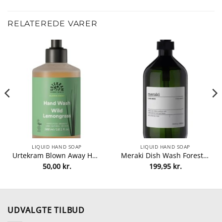
RELATEREDE VARER
LIQUID HAND SOAP
LIQUID HAND SOAP
Urtekram Blown Away Hand Wash Wild Lemongrass 300 ml fra Urtekram
Meraki Dish Wash Forest Garden 1000 ml fra Meraki
50,00
kr.
199,95
kr.
lle
0 kr..
UDVALGTE TILBUD