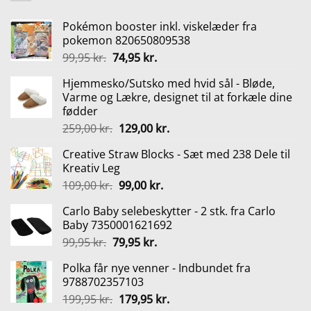
Pokémon booster inkl. viskelæder fra
pokemon 820650809538
Den
Den
99,95
kr.
74,95
kr.
oprindelige
aktuelle
Hjemmesko/Sutsko med hvid sål - Bløde,
pris
pris
Varme og Lækre, designet til at forkæle dine
var:
er:
fødder
99,95 kr..
74,95 kr..
Den
Den
259,00
kr.
129,00
kr.
oprindelige
aktuelle
Creative Straw Blocks - Sæt med 238 Dele til
pris
pris
Kreativ Leg
var:
er:
Den
Den
109,00
kr.
99,00
kr.
259,00 kr..
129,00 kr..
oprindelige
aktuelle
Carlo Baby selebeskytter - 2 stk. fra Carlo
pris
pris
Baby 7350001621692
var:
er:
Den
Den
99,95
kr.
79,95
kr.
109,00 kr..
99,00 kr..
oprindelige
aktuelle
Polka får nye venner - Indbundet fra
pris
pris
9788702357103
var:
er:
Den
Den
199,95
kr.
179,95
kr.
99,95 kr..
79,95 kr..