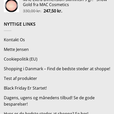
pris
pris
Gold fra MAC Cosmetics
var:
er:
Den
Den
330,00
kr.
247,50
kr.
899,00 kr..
649,00 kr..
oprindelige
aktuelle
pris
pris
NYTTIGE LINKS
var:
er:
330,00 kr..
247,50 kr..
Kontakt Os
Mette Jensen
Cookiepolitik (EU)
Shopping i Danmark – Find de bedste steder at shoppe!
Test af produkter
Black Friday Er Startet!
Dagens, ugens og månedens tilbud! Se de gode
besparelser!
Hvor er de bedste steder at shoppe? Se her!