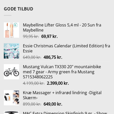
oprindelige
aktuelle
pris
pris
GODE TILBUD
var:
er:
199,95 kr..
179,95 kr..
Maybelline Lifter Gloss 5,4 ml - 20 Sun fra
Maybelline
Den
Den
99,95
kr.
69,97
kr.
oprindelige
aktuelle
Essie Christmas Calendar (Limited Edition) fra
pris
pris
Essie
var:
er:
Den
Den
649,00
kr.
486,75
kr.
99,95 kr..
69,97 kr..
oprindelige
aktuelle
Mustang Vulcan TX330 20" mountainbike
pris
pris
med 7 gear - Army green fra Mustang
var:
er:
5715348062225
649,00 kr..
486,75 kr..
Den
Den
4.199,00
kr.
2.399,00
kr.
oprindelige
aktuelle
Knæ Massager + infrarød lindring -Digital
pris
pris
Skærm-
var:
er:
Den
Den
899,00
kr.
649,00
kr.
4.199,00 kr..
2.399,00 kr..
oprindelige
aktuelle
MAC Extra Dimension Skinfinish 9 gr. - Show