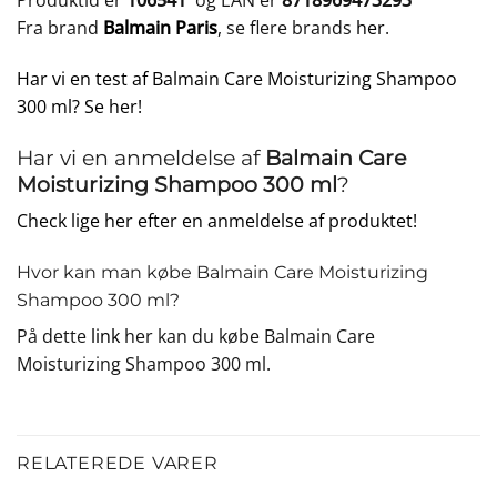
Produktid er
106541
og EAN er
8718969473293
Fra brand
Balmain Paris
, se flere brands
her
.
Har vi en test af Balmain Care Moisturizing Shampoo
300 ml? Se her!
Har vi en anmeldelse af
Balmain Care
Moisturizing Shampoo 300 ml
?
Check lige her efter en anmeldelse af produktet!
Hvor kan man købe Balmain Care Moisturizing
Shampoo 300 ml?
På dette
link
her kan du købe Balmain Care
Moisturizing Shampoo 300 ml.
RELATEREDE VARER