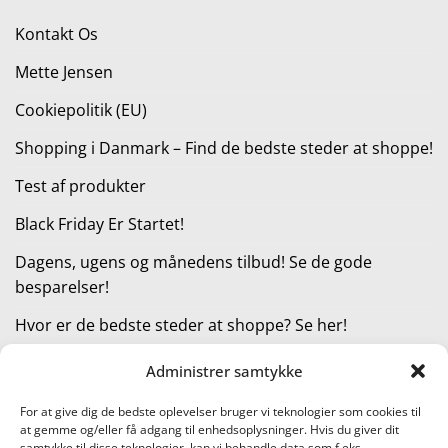
299,95 kr..
239,95 kr..
Kontakt Os
Mette Jensen
Cookiepolitik (EU)
Shopping i Danmark – Find de bedste steder at shoppe!
Test af produkter
Black Friday Er Startet!
Dagens, ugens og månedens tilbud! Se de gode
besparelser!
Hvor er de bedste steder at shoppe? Se her!
Administrer samtykke
KATEGORIER
For at give dig de bedste oplevelser bruger vi teknologier som cookies til
at gemme og/eller få adgang til enhedsoplysninger. Hvis du giver dit
Kategorier
samtykke til disse teknologier, kan vi behandle data som f.eks.