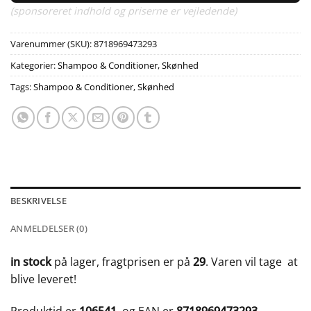
(sponsoreret indhold og priserne er vejledende)
Varenummer (SKU):
8718969473293
Kategorier:
Shampoo & Conditioner
,
Skønhed
Tags:
Shampoo & Conditioner
,
Skønhed
BESKRIVELSE
ANMELDELSER (0)
in stock
på lager, fragtprisen er på
29
. Varen vil tage
at
blive leveret!