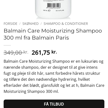
FORSIDE
/
SKØNHED
/
SHAMPOO & CONDITIONER
Balmain Care Moisturizing Shampoo
300 ml fra Balmain Paris
Den
Den
349,00
261,75
kr.
kr.
oprindelige
aktuelle
Balmain Care Moisturizing Shampoo er en luksuriøs og
pris
pris
nærende shampoo, der er designet til at give intens
var:
er:
fugt og pleje til dit hår, samt forbedre hårets struktur
349,00 kr..
261,75 kr..
og tilføre det den nødvendige hydrering, hvilket
efterlader det blødt, glansfuldt og let at h, Balmain Care
Moisturizing Shampoo 300 ml.
FÅ TILBUD