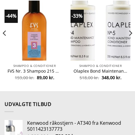
-44%
-33%
SHAMPOO & CONDITIONER
SHAMPOO & CONDITIONER
FVS Nr. 3 Shampoo 215 ml fra FVS
Olaplex Bond Maintenance Shampoo & Conditioner Kit fra Olaplex
Den
Den
Den
Den
159,00
kr.
89,00
kr.
518,00
kr.
348,00
kr.
le
oprindelige
aktuelle
oprindelige
aktuel
pris
pris
pris
pris
var:
er:
var:
er:
r..
159,00 kr..
89,00 kr..
518,00 kr..
348,00 
UDVALGTE TILBUD
Kenwood råkostjern - AT340 fra Kenwood
5011423137773