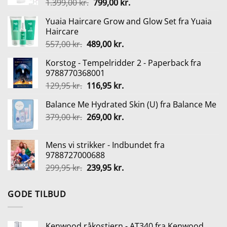
Den
Den
1.399,00
kr.
799,00
kr.
oprindelige
aktuelle
Yuaia Haircare Grow and Glow Set fra Yuaia
pris
pris
Haircare
var:
er:
Den
Den
557,00
kr.
489,00
kr.
1.399,00 kr..
799,00 kr..
oprindelige
aktuelle
Korstog - Tempelridder 2 - Paperback fra
pris
pris
9788770368001
var:
er:
Den
Den
129,95
kr.
116,95
kr.
557,00 kr..
489,00 kr..
oprindelige
aktuelle
Balance Me Hydrated Skin (U) fra Balance Me
pris
pris
Den
Den
379,00
kr.
var:
269,00
kr.
er:
oprindelige
aktuelle
129,95 kr..
116,95 kr..
pris
pris
Mens vi strikker - Indbundet fra
var:
er:
9788727000688
379,00 kr..
269,00 kr..
Den
Den
299,95
kr.
239,95
kr.
oprindelige
aktuelle
pris
pris
GODE TILBUD
var:
er:
299,95 kr..
239,95 kr..
Kenwood råkostjern - AT340 fra Kenwood