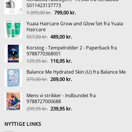
5011423137773
Den
Den
1.399,00
kr.
799,00
kr.
oprindelige
aktuelle
Yuaia Haircare Grow and Glow Set fra Yuaia
pris
pris
Haircare
var:
er:
Den
Den
557,00
kr.
489,00
kr.
1.399,00 kr..
799,00 kr..
oprindelige
aktuelle
Korstog - Tempelridder 2 - Paperback fra
pris
pris
9788770368001
var:
er:
Den
Den
129,95
kr.
116,95
kr.
557,00 kr..
489,00 kr..
oprindelige
aktuelle
Balance Me Hydrated Skin (U) fra Balance Me
pris
pris
Den
Den
379,00
kr.
var:
269,00
kr.
er:
oprindelige
aktuelle
129,95 kr..
116,95 kr..
pris
pris
Mens vi strikker - Indbundet fra
var:
er:
9788727000688
379,00 kr..
269,00 kr..
Den
Den
299,95
kr.
239,95
kr.
oprindelige
aktuelle
pris
pris
NYTTIGE LINKS
var:
er: