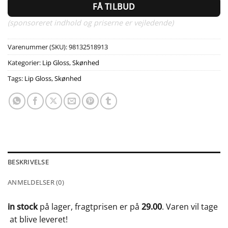
FÅ TILBUD
(sponsoreret indhold og priserne er vejledende)
Varenummer (SKU):
98132518913
Kategorier:
Lip Gloss
,
Skønhed
Tags:
Lip Gloss
,
Skønhed
BESKRIVELSE
ANMELDELSER (0)
in stock
på lager, fragtprisen er på
29.00
. Varen vil tage
at blive leveret!