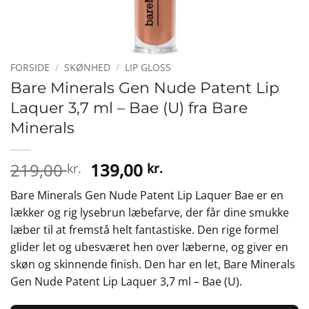
FORSIDE
/
SKØNHED
/
LIP GLOSS
Bare Minerals Gen Nude Patent Lip
Laquer 3,7 ml – Bae (U) fra Bare
Minerals
Den
Den
219,00
139,00
kr.
kr.
oprindelige
aktuelle
Bare Minerals Gen Nude Patent Lip Laquer Bae er en
pris
pris
lækker og rig lysebrun læbefarve, der får dine smukke
var:
er:
læber til at fremstå helt fantastiske. Den rige formel
219,00 kr..
139,00 kr..
glider let og ubesværet hen over læberne, og giver en
skøn og skinnende finish. Den har en let, Bare Minerals
Gen Nude Patent Lip Laquer 3,7 ml – Bae (U).