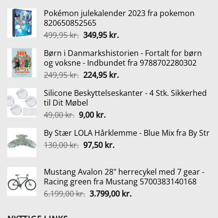
Pokémon julekalender 2023 fra pokemon
820650852565
Den
Den
499,95
kr.
349,95
kr.
oprindelige
aktuelle
Børn i Danmarkshistorien - Fortalt for børn
pris
pris
og voksne - Indbundet fra 9788702280302
var:
er:
Den
Den
249,95
kr.
224,95
kr.
499,95 kr..
349,95 kr..
oprindelige
aktuelle
Silicone Beskyttelseskanter - 4 Stk. Sikkerhed
pris
pris
til Dit Møbel
var:
er:
Den
Den
49,00
kr.
9,00
kr.
249,95 kr..
224,95 kr..
oprindelige
aktuelle
By Stær LOLA Hårklemme - Blue Mix fra By Str
pris
pris
Den
Den
130,00
kr.
var:
97,50
kr.
er:
oprindelige
aktuelle
49,00 kr..
9,00 kr..
pris
pris
Mustang Avalon 28" herrecykel med 7 gear -
var:
er:
Racing green fra Mustang 5700383140168
130,00 kr..
97,50 kr..
Den
Den
6.199,00
kr.
3.799,00
kr.
oprindelige
aktuelle
pris
pris