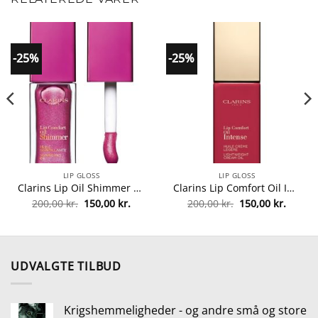
-25%
-25%
LIP GLOSS
LIP GLOSS
Clarins Lip Oil Shimmer 7 ml – 03 Funky Raspberry fra Clarins
Clarins Lip Comfort Oil Intense 7 ml – 04 Intense Rosewood fra Clarins
Den
Den
Den
Den
200,00
kr.
150,00
kr.
200,00
kr.
150,00
kr.
lle
oprindelige
aktuelle
oprindelige
aktuel
pris
pris
pris
pris
var:
er:
var:
er:
0 kr..
200,00 kr..
150,00 kr..
200,00 kr..
150,00 
UDVALGTE TILBUD
Krigshemmeligheder - og andre små og store