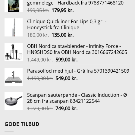
gemmelege - Hardback fra 9788771468120
Den
Den
199,95
kr.
179,95
kr.
oprindelige
aktuelle
Clinique Quickliner For Lips 0,3 gr. -
pris
pris
Honeystick fra Clinique
var:
er:
Den
Den
180,00
kr.
135,00
kr.
199,95 kr..
179,95 kr..
oprindelige
aktuelle
OBH Nordica stavblender - Infinity Force -
pris
pris
HN95HDS0 fra OBH Nordica 3016667242605
var:
er:
Den
Den
1.449,00
kr.
599,00
kr.
180,00 kr..
135,00 kr..
oprindelige
aktuelle
Parasolfod med hjul - Grå fra 5701390421509
pris
pris
Den
Den
1.199,00
kr.
var:
549,00
kr.
er:
oprindelige
aktuelle
1.449,00 kr..
599,00 kr..
pris
pris
Scanpan sauterpande - Classic Induction - Ø
var:
er:
28 cm fra scanpan 83421122544
1.199,00 kr..
549,00 kr..
Den
Den
1.229,00
kr.
749,00
kr.
oprindelige
aktuelle
pris
pris
GODE TILBUD
var:
er:
1.229,00 kr..
749,00 kr..