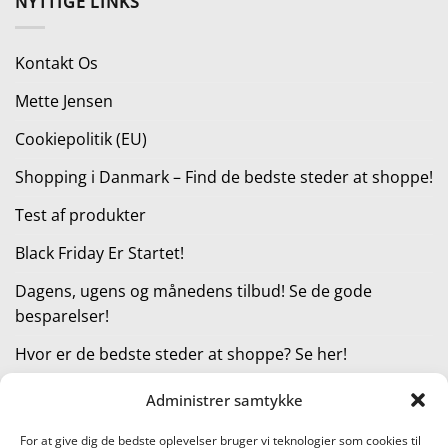
NYTTIGE LINKS
var:
er:
6.199,00 kr..
3.799,00 kr..
Kontakt Os
Mette Jensen
Cookiepolitik (EU)
Shopping i Danmark – Find de bedste steder at shoppe!
Test af produkter
Black Friday Er Startet!
Dagens, ugens og månedens tilbud! Se de gode
besparelser!
Hvor er de bedste steder at shoppe? Se her!
Administrer samtykke
KATEGORIER
For at give dig de bedste oplevelser bruger vi teknologier som cookies til