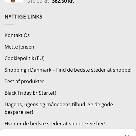
Den
Den
510,00
kr.
382,50
kr.
205,00 kr..
153,75 kr..
oprindelige
aktuelle
pris
pris
NYTTIGE LINKS
var:
er:
510,00 kr..
382,50 kr..
Kontakt Os
Mette Jensen
Cookiepolitik (EU)
Shopping i Danmark – Find de bedste steder at shoppe!
Test af produkter
Black Friday Er Startet!
Dagens, ugens og månedens tilbud! Se de gode
besparelser!
Hvor er de bedste steder at shoppe? Se her!