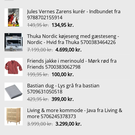
Jules Vernes Zarens kurér - Indbundet fra
9788702155914
Den
Den
149,95
kr.
134,95
kr.
oprindelige
aktuelle
Thuka Nordic køjeseng med gæsteseng -
pris
pris
Nordic - Hvid fra Thuka 5700383464226
var:
er:
Den
Den
7.199,00
kr.
4.699,00
kr.
149,95 kr..
134,95 kr..
oprindelige
aktuelle
Friends jakke i merinould - Mørk rød fra
pris
pris
Friends 5700383062798
var:
er:
Den
Den
199,95
kr.
100,00
kr.
7.199,00 kr..
4.699,00 kr..
oprindelige
aktuelle
Bastian dug - Lys grå fra bastian
pris
pris
5709631050518
var:
er:
Den
Den
429,95
kr.
399,00
kr.
199,95 kr..
100,00 kr..
oprindelige
aktuelle
Living & more kommode - Java fra Living &
pris
pris
more 5706245378373
var:
er:
Den
Den
3.999,00
kr.
3.299,00
kr.
429,95 kr..
399,00 kr..
oprindelige
aktuelle