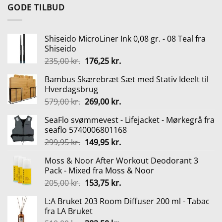
pris
pris
GODE TILBUD
var:
er:
3.999,00 kr..
3.299,00 kr..
Shiseido MicroLiner Ink 0,08 gr. - 08 Teal fra
Shiseido
Den
Den
235,00
kr.
176,25
kr.
oprindelige
aktuelle
Bambus Skærebræt Sæt med Stativ Ideelt til
pris
pris
Hverdagsbrug
var:
er:
Den
Den
579,00
kr.
269,00
kr.
235,00 kr..
176,25 kr..
oprindelige
aktuelle
SeaFlo svømmevest - Lifejacket - Mørkegrå fra
pris
pris
seaflo 5740006801168
var:
er:
Den
Den
299,95
kr.
149,95
kr.
579,00 kr..
269,00 kr..
oprindelige
aktuelle
Moss & Noor After Workout Deodorant 3
pris
pris
Pack - Mixed fra Moss & Noor
var:
er:
Den
Den
205,00
kr.
153,75
kr.
299,95 kr..
149,95 kr..
oprindelige
aktuelle
L:A Bruket 203 Room Diffuser 200 ml - Tabac
pris
pris
fra LA Bruket
var:
er: