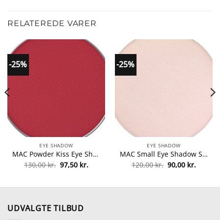
RELATEREDE VARER
-25%
-25%
EYE SHADOW
EYE SHADOW
MAC Powder Kiss Eye Shadow Refill 1,5 gr. – Werk, Werk, Werk fra MAC Cosmetics
MAC Small Eye Shadow Satin Refill 1,5 gr. – Shroom fra MAC Cosmetics
Den
Den
Den
Den
130,00
kr.
97,50
kr.
120,00
kr.
90,00
kr.
le
oprindelige
aktuelle
oprindelige
aktuell
pris
pris
pris
pris
var:
er:
var:
er:
kr..
130,00 kr..
97,50 kr..
120,00 kr..
90,00 kr
UDVALGTE TILBUD