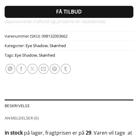
FÅ TILBUD
(sponsoreret indhold og priserne er vejledende)
Varenummer (SKU):
098132003662
Kategorier:
Eye Shadow
,
Skønhed
Tags:
Eye Shadow
,
Skønhed
BESKRIVELSE
ANMELDELSER (0)
in stock
på lager, fragtprisen er på
29
. Varen vil tage
at