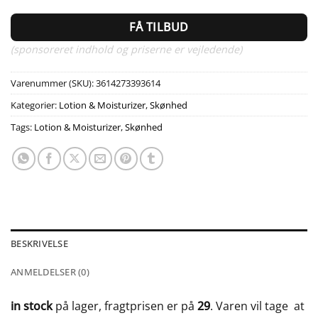
FÅ TILBUD
(sponsoreret indhold og priserne er vejledende)
Varenummer (SKU):
3614273393614
Kategorier:
Lotion & Moisturizer
,
Skønhed
Tags:
Lotion & Moisturizer
,
Skønhed
BESKRIVELSE
ANMELDELSER (0)
in stock
på lager, fragtprisen er på
29
. Varen vil tage
at