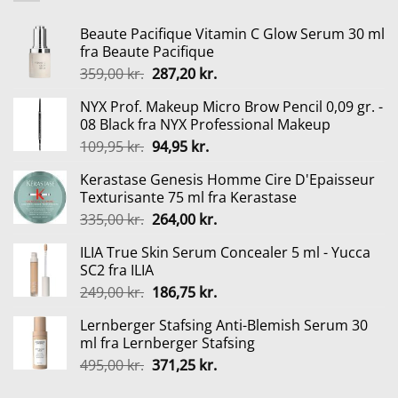
Beaute Pacifique Vitamin C Glow Serum 30 ml
fra Beaute Pacifique
Den
Den
359,00
kr.
287,20
kr.
oprindelige
aktuelle
NYX Prof. Makeup Micro Brow Pencil 0,09 gr. -
pris
pris
08 Black fra NYX Professional Makeup
var:
er:
Den
Den
109,95
kr.
94,95
kr.
359,00 kr..
287,20 kr..
oprindelige
aktuelle
Kerastase Genesis Homme Cire D'Epaisseur
pris
pris
Texturisante 75 ml fra Kerastase
var:
er:
Den
Den
335,00
kr.
264,00
kr.
109,95 kr..
94,95 kr..
oprindelige
aktuelle
ILIA True Skin Serum Concealer 5 ml - Yucca
pris
pris
SC2 fra ILIA
var:
er:
Den
Den
249,00
kr.
186,75
kr.
335,00 kr..
264,00 kr..
oprindelige
aktuelle
Lernberger Stafsing Anti-Blemish Serum 30
pris
pris
ml fra Lernberger Stafsing
var:
er:
Den
Den
495,00
kr.
371,25
kr.
249,00 kr..
186,75 kr..
oprindelige
aktuelle