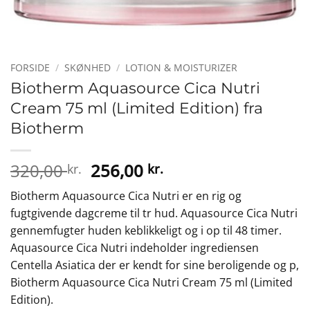
FORSIDE
/
SKØNHED
/
LOTION & MOISTURIZER
Biotherm Aquasource Cica Nutri
Cream 75 ml (Limited Edition) fra
Biotherm
Den
Den
320,00
256,00
kr.
kr.
oprindelige
aktuelle
Biotherm Aquasource Cica Nutri er en rig og
pris
pris
fugtgivende dagcreme til tr hud. Aquasource Cica Nutri
var:
er:
gennemfugter huden keblikkeligt og i op til 48 timer.
320,00 kr..
256,00 kr..
Aquasource Cica Nutri indeholder ingrediensen
Centella Asiatica der er kendt for sine beroligende og p,
Biotherm Aquasource Cica Nutri Cream 75 ml (Limited
Edition).