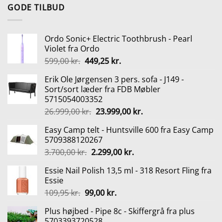
pris
pris
GODE TILBUD
var:
er:
495,00 kr..
371,25 kr..
Ordo Sonic+ Electric Toothbrush - Pearl
Violet fra Ordo
Den
Den
599,00
kr.
449,25
kr.
oprindelige
aktuelle
Erik Ole Jørgensen 3 pers. sofa - J149 -
pris
pris
Sort/sort læder fra FDB Møbler
var:
er:
5715054003352
599,00 kr..
449,25 kr..
Den
Den
26.999,00
kr.
23.999,00
kr.
oprindelige
aktuelle
Easy Camp telt - Huntsville 600 fra Easy Camp
pris
pris
5709388120267
var:
er:
Den
Den
3.700,00
kr.
2.299,00
kr.
26.999,00 kr..
23.999,00 kr..
oprindelige
aktuelle
Essie Nail Polish 13,5 ml - 318 Resort Fling fra
pris
pris
Essie
var:
er:
Den
Den
109,95
kr.
99,00
kr.
3.700,00 kr..
2.299,00 kr..
oprindelige
aktuelle
Plus højbed - Pipe 8c - Skiffergrå fra plus
pris
pris
5703393720528