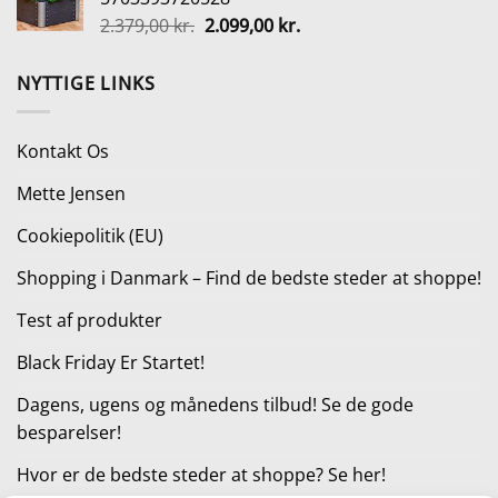
var:
er:
Den
Den
2.379,00
kr.
2.099,00
kr.
109,95 kr..
99,00 kr..
oprindelige
aktuelle
pris
pris
NYTTIGE LINKS
var:
er:
2.379,00 kr..
2.099,00 kr..
Kontakt Os
Mette Jensen
Cookiepolitik (EU)
Shopping i Danmark – Find de bedste steder at shoppe!
Test af produkter
Black Friday Er Startet!
Dagens, ugens og månedens tilbud! Se de gode
besparelser!
Hvor er de bedste steder at shoppe? Se her!