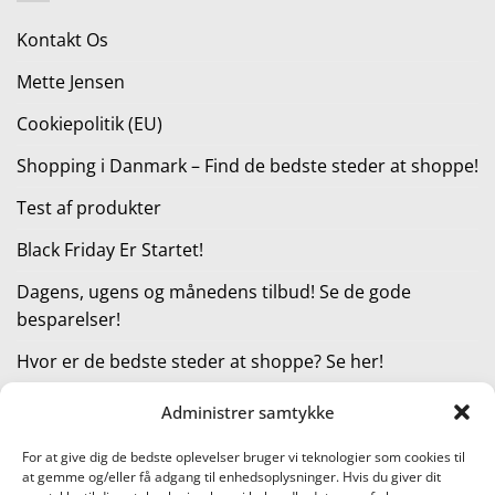
11.999,00 kr..
7.199,00 kr..
Kontakt Os
Mette Jensen
Cookiepolitik (EU)
Shopping i Danmark – Find de bedste steder at shoppe!
Test af produkter
Black Friday Er Startet!
Dagens, ugens og månedens tilbud! Se de gode
besparelser!
Hvor er de bedste steder at shoppe? Se her!
Administrer samtykke
KATEGORIER
For at give dig de bedste oplevelser bruger vi teknologier som cookies til
at gemme og/eller få adgang til enhedsoplysninger. Hvis du giver dit
Kategorier