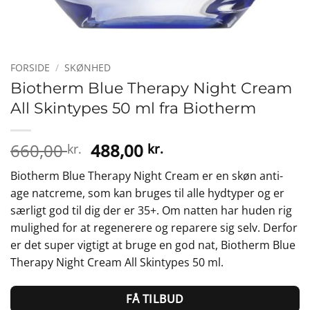
FORSIDE
/
SKØNHED
Biotherm Blue Therapy Night Cream
All Skintypes 50 ml fra Biotherm
Den
Den
660,00
488,00
kr.
kr.
oprindelige
aktuelle
Biotherm Blue Therapy Night Cream er en skøn anti-
pris
pris
age natcreme, som kan bruges til alle hydtyper og er
var:
er:
særligt god til dig der er 35+. Om natten har huden rig
660,00 kr..
488,00 kr..
mulighed for at regenerere og reparere sig selv. Derfor
er det super vigtigt at bruge en god nat, Biotherm Blue
Therapy Night Cream All Skintypes 50 ml.
FÅ TILBUD