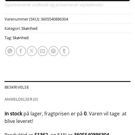
(sponsoreret indhold og priserne er vejledende)
Varenummer (SKU):
3605540886304
Kategori:
Skønhed
Tag:
Skønhed
BESKRIVELSE
ANMELDELSER (0)
in stock
på lager, fragtprisen er på
0
. Varen vil tage
at
blive leveret!