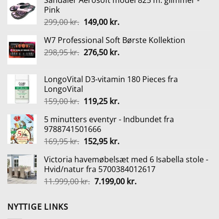
Sandaler Aerosoft model 825 m. glimmer -
Pink
Den
Den
299,00
kr.
149,00
kr.
oprindelige
aktuelle
W7 Professional Soft Børste Kollektion
pris
pris
Den
Den
298,95
kr.
var:
276,50
kr.
er:
oprindelige
aktuelle
299,00 kr..
149,00 kr..
pris
pris
LongoVital D3-vitamin 180 Pieces fra
var:
er:
LongoVital
298,95 kr..
276,50 kr..
Den
Den
159,00
kr.
119,25
kr.
oprindelige
aktuelle
5 minutters eventyr - Indbundet fra
pris
pris
9788741501666
var:
er:
Den
Den
169,95
kr.
152,95
kr.
159,00 kr..
119,25 kr..
oprindelige
aktuelle
Victoria havemøbelsæt med 6 Isabella stole -
pris
pris
Hvid/natur fra 5700384012617
var:
er:
Den
Den
11.999,00
kr.
7.199,00
kr.
169,95 kr..
152,95 kr..
oprindelige
aktuelle
pris
pris
NYTTIGE LINKS
var:
er: