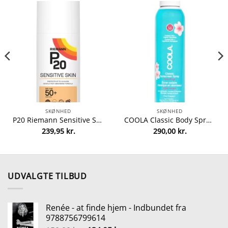
SKØNHED
SKØNHED
P20 Riemann Sensitive Skin Sun Protection Cream SPF 50+ – 200 ml fra P20 Riemann
COOLA Classic Body Spray SPF 50 Guava Mango 177 ml fra COOLA
239,95
kr.
290,00
kr.
lle
0 kr..
UDVALGTE TILBUD
Renée - at finde hjem - Indbundet fra
9788756799614