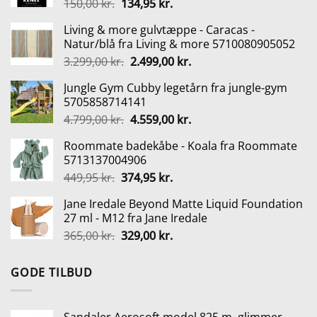
Den
Den
150,00
kr.
134,95
kr.
oprindelige
aktuelle
Living & more gulvtæppe - Caracas -
pris
pris
Natur/blå fra Living & more 5710080905052
var:
er:
Den
Den
3.299,00
kr.
2.499,00
kr.
150,00 kr..
134,95 kr..
oprindelige
aktuelle
Jungle Gym Cubby legetårn fra jungle-gym
pris
pris
5705858714141
var:
er:
Den
Den
4.799,00
kr.
4.559,00
kr.
3.299,00 kr..
2.499,00 kr..
oprindelige
aktuelle
Roommate badekåbe - Koala fra Roommate
pris
pris
5713137004906
var:
er:
Den
Den
449,95
kr.
374,95
kr.
4.799,00 kr..
4.559,00 kr..
oprindelige
aktuelle
Jane Iredale Beyond Matte Liquid Foundation
pris
pris
27 ml - M12 fra Jane Iredale
var:
er:
Den
Den
365,00
kr.
329,00
kr.
449,95 kr..
374,95 kr..
oprindelige
aktuelle
pris
pris
GODE TILBUD
var:
er:
365,00 kr..
329,00 kr..