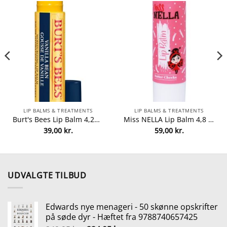
LIP BALMS & TREATMENTS
LIP BALMS & TREATMENTS
Burt's Bees Lip Balm 4,25 gr. – Vanilla Bean fra Burts Bees
Miss NELLA Lip Balm 4,8 gr. – Butter Cheeks fra Miss NELLA
39,00
kr.
59,00
kr.
lle
5 kr..
UDVALGTE TILBUD
Edwards nye menageri - 50 skønne opskrifter
på søde dyr - Hæftet fra 9788740657425