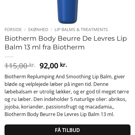
FORSIDE
/
SKØNHED
/
LIP BALMS & TREATMENTS
Biotherm Body Beurre De Levres Lip
Balm 13 ml fra Biotherm
Den
Den
115,00
92,00
kr.
kr.
oprindelige
aktuelle
Biotherm Replumping And Smoothing Lip Balm, giver
pris
pris
bløde og velplejede læber på ingen tid. Denne
var:
er:
læbebalsam er utrolig lækker, og er god til meget tørre
115,00 kr..
92,00 kr..
og ru læber. Den indeholder 5 naturlige olier: abrikos,
jojoba, koriander, passionsfrugt og macadamia,,
Biotherm Body Beurre De Levres Lip Balm 13 ml.
FÅ TILBUD