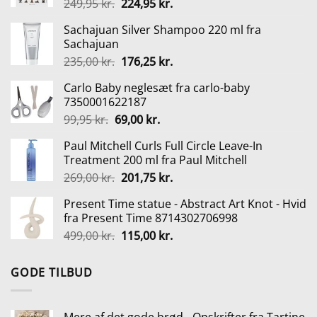
Den
Den
249,95
kr.
224,95
kr.
oprindelige
aktuelle
Sachajuan Silver Shampoo 220 ml fra
pris
pris
Sachajuan
var:
er:
Den
Den
235,00
kr.
176,25
kr.
249,95 kr..
224,95 kr..
oprindelige
aktuelle
Carlo Baby neglesæt fra carlo-baby
pris
pris
7350001622187
var:
er:
Den
Den
99,95
kr.
69,00
kr.
235,00 kr..
176,25 kr..
oprindelige
aktuelle
Paul Mitchell Curls Full Circle Leave-In
pris
pris
Treatment 200 ml fra Paul Mitchell
var:
er:
Den
Den
269,00
kr.
201,75
kr.
99,95 kr..
69,00 kr..
oprindelige
aktuelle
Present Time statue - Abstract Art Knot - Hvid
pris
pris
fra Present Time 8714302706998
var:
er:
Den
Den
499,00
kr.
115,00
kr.
269,00 kr..
201,75 kr..
oprindelige
aktuelle
pris
pris
GODE TILBUD
var:
er:
499,00 kr..
115,00 kr..