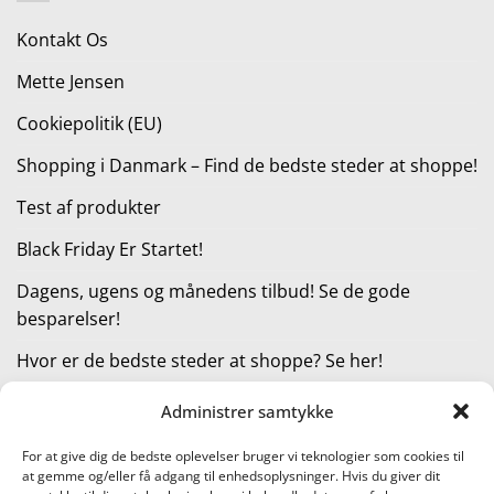
1.000,00 kr..
750,00 kr..
Kontakt Os
Mette Jensen
Cookiepolitik (EU)
Shopping i Danmark – Find de bedste steder at shoppe!
Test af produkter
Black Friday Er Startet!
Dagens, ugens og månedens tilbud! Se de gode
besparelser!
Hvor er de bedste steder at shoppe? Se her!
Administrer samtykke
KATEGORIER
For at give dig de bedste oplevelser bruger vi teknologier som cookies til
at gemme og/eller få adgang til enhedsoplysninger. Hvis du giver dit
Kategorier