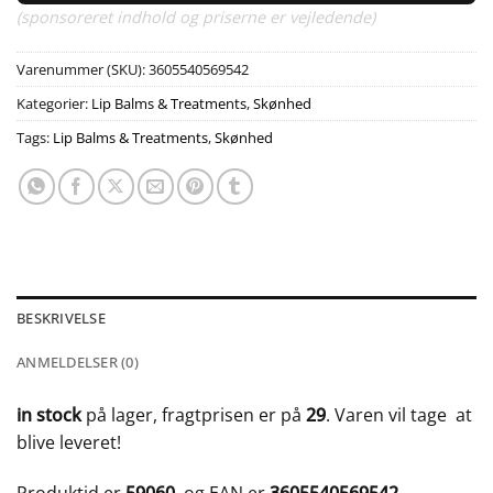
(sponsoreret indhold og priserne er vejledende)
Varenummer (SKU):
3605540569542
Kategorier:
Lip Balms & Treatments
,
Skønhed
Tags:
Lip Balms & Treatments
,
Skønhed
BESKRIVELSE
ANMELDELSER (0)
in stock
på lager, fragtprisen er på
29
. Varen vil tage
at
blive leveret!