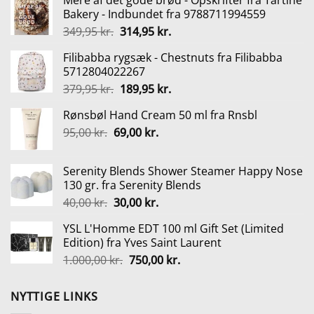
Mere af det gode brød - Opskrifter fra Tartine
Bakery - Indbundet fra 9788711994559
Den
Den
349,95
kr.
314,95
kr.
oprindelige
aktuelle
Filibabba rygsæk - Chestnuts fra Filibabba
pris
pris
5712804022267
var:
er:
Den
Den
379,95
kr.
189,95
kr.
349,95 kr..
314,95 kr..
oprindelige
aktuelle
Rønsbøl Hand Cream 50 ml fra Rnsbl
pris
pris
Den
Den
95,00
kr.
69,00
var:
kr.
er:
oprindelige
aktuelle
379,95 kr..
189,95 kr..
pris
pris
Serenity Blends Shower Steamer Happy Nose
var:
er:
130 gr. fra Serenity Blends
95,00 kr..
69,00 kr..
Den
Den
40,00
kr.
30,00
kr.
oprindelige
aktuelle
YSL L'Homme EDT 100 ml Gift Set (Limited
pris
pris
Edition) fra Yves Saint Laurent
var:
er:
Den
Den
1.000,00
kr.
750,00
kr.
40,00 kr..
30,00 kr..
oprindelige
aktuelle
pris
pris
NYTTIGE LINKS
var:
er: