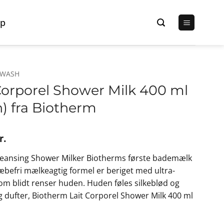
p
 WASH
Corporel Shower Milk 400 ml
n) fra Biotherm
Den
r.
lige
aktuelle
leansing Shower Milker Biotherms første bademælk
pris
æbefri mælkeagtig formel er beriget med ultra-
er:
om blidt renser huden. Huden føles silkeblød og
r..
144,00 kr..
 dufter, Biotherm Lait Corporel Shower Milk 400 ml