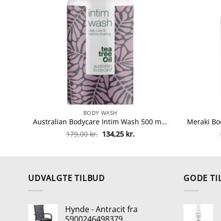
BODY WASH
Australian Bodycare Intim Wash 500 ml fra Australian Bodycare
Den
Den
179,00
kr.
134,25
kr.
oprindelige
aktuelle
pris
pris
var:
er:
179,00 kr..
134,25 kr..
UDVALGTE TILBUD
GODE TI
Hynde - Antracit fra
5900246498379