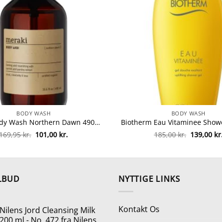
BODY WASH
BODY WASH
Meraki Body Wash Northern Dawn 490 ml fra Meraki
Den
Den
Den
169,95
kr.
101,00
kr.
185,00
kr.
139,00
kr
oprindelige
aktuelle
oprindeli
pris
pris
pris
var:
er:
var:
169,95 kr..
101,00 kr..
185,00 kr.
LBUD
NYTTIGE LINKS
Kontakt Os
Nilens Jord Cleansing Milk
200 ml - No. 472 fra Nilens