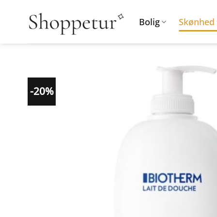
Fortsæt
til
Bolig
Skønhed
indhold
-20%