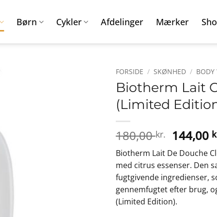
Børn
Cykler
Afdelinger
Mærker
Sho
FORSIDE
/
SKØNHED
/
BODY
Biotherm Lait 
(Limited Editio
Den
180,00
144,00
kr.
k
oprinde
Biotherm Lait De Douche C
pris
med citrus essenser. Den s
var:
fugtgivende ingredienser, s
180,00 k
gennemfugtet efter brug, og
(Limited Edition).