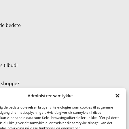
de bedste
 tilbud!
t shoppe?
Administrer samtykke
dig de bedste oplevelser bruger vi teknologier som cookies til at gemme
adgang til enhedsoplysninger. Hvis du giver dit samtykke til disse
 kan vi behandle data som f.eks. browsingadfærd eller unikke ID'er på dette
s du ikke giver dit samtykke eller trækker dit samtykke tilbage, kan det
tiv indvirkning på visse funktioner og egenskaber.