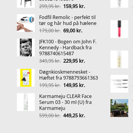
Den
Den
299,95
kr.
159,95
kr.
oprindelige
aktuelle
Fodfil Remolic - perfekt til
pris
pris
tør og hår hud på hælene
var:
er:
Den
Den
179,00
kr.
69,00
kr.
299,95 kr..
159,95 kr..
oprindelige
aktuelle
JFK100 - Bogen om John F.
pris
pris
Kennedy - Hardback fra
var:
er:
9788740615487
179,00 kr..
69,00 kr..
Den
Den
349,95
kr.
229,95
kr.
oprindelige
aktuelle
Døgnkioskmennesket -
pris
pris
Hæftet fra 9788793661363
var:
er:
Den
Den
199,95
kr.
149,95
kr.
349,95 kr..
229,95 kr..
oprindelige
aktuelle
Karmameju CLEAR Face
pris
pris
Serum 03 - 30 ml (U) fra
var:
er:
Karmameju
199,95 kr..
149,95 kr..
Den
Den
599,00
kr.
449,25
kr.
oprindelige
aktuelle
pris
pris