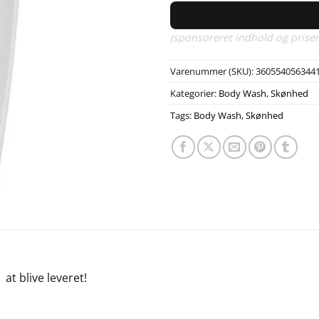
(sponsoreret indhold og priser
Varenummer (SKU):
360554056344
Kategorier:
Body Wash
,
Skønhed
Tags:
Body Wash
,
Skønhed
e
at blive leveret!