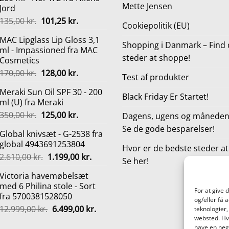
Mette Jensen
Jord
Den
Den
135,00
kr.
101,25
kr.
Cookiepolitik (EU)
oprindelige
aktuelle
MAC Lipglass Lip Gloss 3,1
pris
pris
Shopping i Danmark – Find 
ml - Impassioned fra MAC
var:
er:
steder at shoppe!
Cosmetics
135,00 kr..
101,25 kr..
Den
Den
170,00
kr.
128,00
kr.
Test af produkter
oprindelige
aktuelle
Meraki Sun Oil SPF 30 - 200
pris
pris
Black Friday Er Startet!
ml (U) fra Meraki
var:
er:
Den
Den
350,00
kr.
125,00
kr.
170,00 kr..
128,00 kr..
Dagens, ugens og månedens
oprindelige
aktuelle
Se de gode besparelser!
Global knivsæt - G-2538 fra
pris
pris
global 4943691253804
var:
er:
Hvor er de bedste steder a
Den
Den
2.610,00
kr.
1.199,00
kr.
350,00 kr..
125,00 kr..
Se her!
oprindelige
aktuelle
Victoria havemøbelsæt
pris
pris
med 6 Philina stole - Sort
var:
er:
For at give 
fra 5700381528050
2.610,00 kr..
1.199,00 kr..
og/eller få 
Den
Den
12.999,00
kr.
6.499,00
kr.
teknologier,
oprindelige
aktuelle
websted. Hvi
have en nega