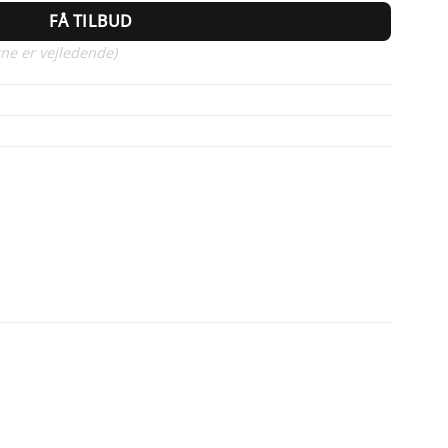
FÅ TILBUD
ne er vejledende)
1