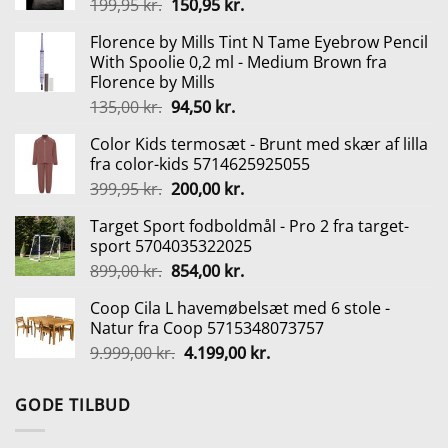
Den
Den
199,95
kr.
150,95
kr.
oprindelige
aktuelle
Florence by Mills Tint N Tame Eyebrow Pencil
pris
pris
With Spoolie 0,2 ml - Medium Brown fra
var:
er:
Florence by Mills
199,95 kr..
150,95 kr..
Den
Den
135,00
kr.
94,50
kr.
oprindelige
aktuelle
Color Kids termosæt - Brunt med skær af lilla
pris
pris
fra color-kids 5714625925055
var:
er:
Den
Den
399,95
kr.
200,00
kr.
135,00 kr..
94,50 kr..
oprindelige
aktuelle
Target Sport fodboldmål - Pro 2 fra target-
pris
pris
sport 5704035322025
var:
er:
Den
Den
899,00
kr.
854,00
kr.
399,95 kr..
200,00 kr..
oprindelige
aktuelle
Coop Cila L havemøbelsæt med 6 stole -
pris
pris
Natur fra Coop 5715348073757
var:
er:
Den
Den
9.999,00
kr.
4.199,00
kr.
899,00 kr..
854,00 kr..
oprindelige
aktuelle
pris
pris
GODE TILBUD
var:
er:
9.999,00 kr..
4.199,00 kr..