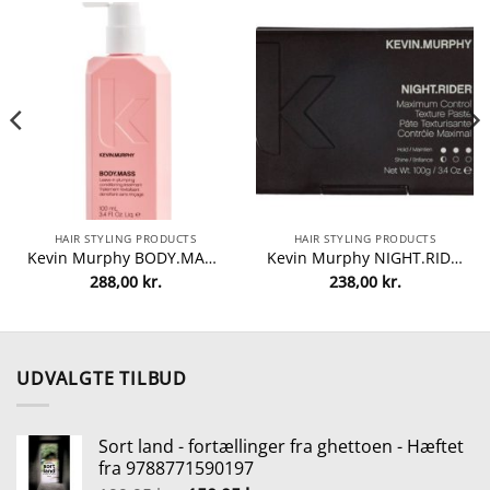
HAIR STYLING PRODUCTS
HAIR STYLING PRODUCTS
Kevin Murphy BODY.MASS 100 ml fra Kevin Murphy
Kevin Murphy NIGHT.RIDER 100 ml fra Kevin Murphy
288,00
kr.
238,00
kr.
lle
0 kr..
UDVALGTE TILBUD
Sort land - fortællinger fra ghettoen - Hæftet
fra 9788771590197