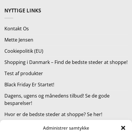
oprindelige
aktuelle
pris
pris
NYTTIGE LINKS
var:
er:
129,95 kr..
115,95 kr..
Kontakt Os
Mette Jensen
Cookiepolitik (EU)
Shopping i Danmark – Find de bedste steder at shoppe!
Test af produkter
Black Friday Er Startet!
Dagens, ugens og månedens tilbud! Se de gode
besparelser!
Hvor er de bedste steder at shoppe? Se her!
Administrer samtykke
KATEGORIER