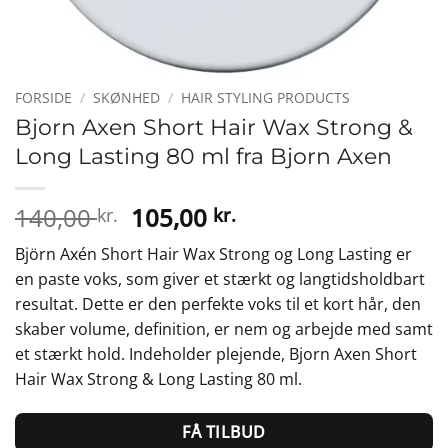
FORSIDE
/
SKØNHED
/
HAIR STYLING PRODUCTS
Bjorn Axen Short Hair Wax Strong &
Long Lasting 80 ml fra Bjorn Axen
Den
Den
140,00
105,00
kr.
kr.
oprindelige
aktuelle
Björn Axén Short Hair Wax Strong og Long Lasting er
pris
pris
en paste voks, som giver et stærkt og langtidsholdbart
var:
er:
resultat. Dette er den perfekte voks til et kort hår, den
140,00 kr..
105,00 kr..
skaber volume, definition, er nem og arbejde med samt
et stærkt hold. Indeholder plejende, Bjorn Axen Short
Hair Wax Strong & Long Lasting 80 ml.
FÅ TILBUD