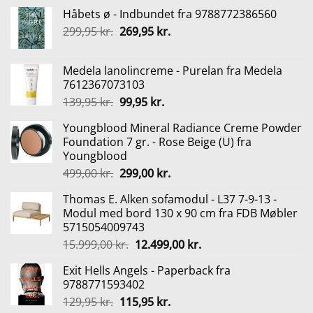
Håbets ø - Indbundet fra 9788772386560
Den
Den
299,95
kr.
269,95
kr.
oprindelige
aktuelle
pris
pris
Medela lanolincreme - Purelan fra Medela
var:
er:
7612367073103
299,95 kr..
269,95 kr..
Den
Den
139,95
kr.
99,95
kr.
oprindelige
aktuelle
Youngblood Mineral Radiance Creme Powder
pris
pris
Foundation 7 gr. - Rose Beige (U) fra
var:
er:
Youngblood
139,95 kr..
99,95 kr..
Den
Den
499,00
kr.
299,00
kr.
oprindelige
aktuelle
Thomas E. Alken sofamodul - L37 7-9-13 -
pris
pris
Modul med bord 130 x 90 cm fra FDB Møbler
var:
er:
5715054009743
499,00 kr..
299,00 kr..
Den
Den
15.999,00
kr.
12.499,00
kr.
oprindelige
aktuelle
Exit Hells Angels - Paperback fra
pris
pris
9788771593402
var:
er:
Den
Den
129,95
kr.
115,95
kr.
15.999,00 kr..
12.499,00 kr..