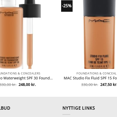
-25%
UNDATIONS & CONCEALERS
FOUNDATIONS & CONCEAL
MAC Studio Waterweight SPF 30 Foundation 30 ml – NW47 fra MAC Cosmetics
Den
Den
Den
330,00
kr.
248,00
kr.
330,00
kr.
247,50
kr
oprindelige
aktuelle
oprindeli
pris
pris
pris
var:
er:
var:
330,00 kr..
248,00 kr..
330,00 kr.
LBUD
NYTTIGE LINKS