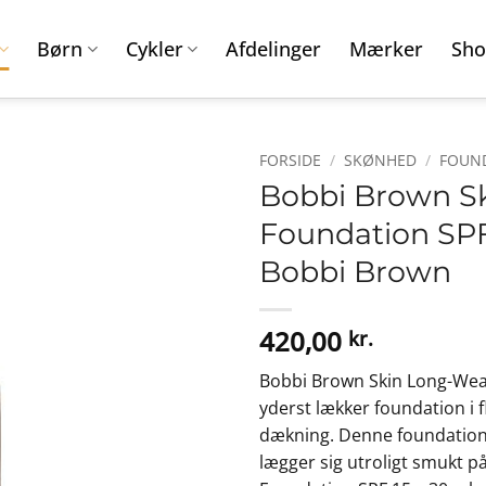
Børn
Cykler
Afdelinger
Mærker
Sho
FORSIDE
/
SKØNHED
/
FOUN
Bobbi Brown S
Foundation SPF 
Bobbi Brown
420,00
kr.
Bobbi Brown Skin Long-Wear
yderst lækker foundation i 
dækning. Denne foundation 
lægger sig utroligt smukt 