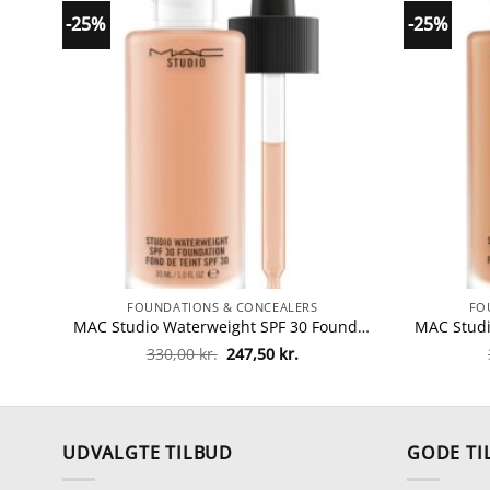
-25%
-25%
FOUNDATIONS & CONCEALERS
FO
MAC Studio Waterweight SPF 30 Foundation 30 ml – NW30 fra MAC Cosmetics
Den
Den
330,00
kr.
247,50
kr.
oprindelige
aktuelle
pris
pris
var:
er:
330,00 kr..
247,50 kr..
UDVALGTE TILBUD
GODE TI