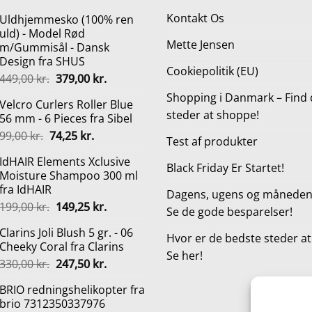
Kontakt Os
Uldhjemmesko (100% ren
uld) - Model Rød
Mette Jensen
m/Gummisål - Dansk
Design fra SHUS
Cookiepolitik (EU)
Den
Den
449,00
kr.
379,00
kr.
oprindelige
aktuelle
Shopping i Danmark – Find 
Velcro Curlers Roller Blue
pris
pris
steder at shoppe!
56 mm - 6 Pieces fra Sibel
var:
er:
Den
Den
99,00
kr.
74,25
kr.
449,00 kr..
379,00 kr..
Test af produkter
oprindelige
aktuelle
IdHAIR Elements Xclusive
pris
pris
Black Friday Er Startet!
Moisture Shampoo 300 ml
var:
er:
fra IdHAIR
99,00 kr..
74,25 kr..
Dagens, ugens og månedens
Den
Den
199,00
kr.
149,25
kr.
Se de gode besparelser!
oprindelige
aktuelle
Clarins Joli Blush 5 gr. - 06
pris
pris
Hvor er de bedste steder a
Cheeky Coral fra Clarins
var:
er:
Se her!
Den
Den
330,00
kr.
247,50
kr.
199,00 kr..
149,25 kr..
oprindelige
aktuelle
BRIO redningshelikopter fra
pris
pris
brio 7312350337976
var:
er: