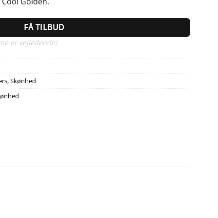
– Cool Golden.
FÅ TILBUD
ne er vejledende)
ers
,
Skønhed
kønhed