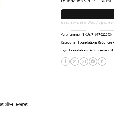
Foundation SPF 15 – 30 ml 
(sponsoreret indhold og priser
Varenummer (SKU):
716170226934
Kategorier:
Foundations & Conceal
Tags:
Foundations & Concealers
,
S
at blive leveret!