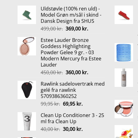
Uldstøvle (100% ren uld) -
Model Grøn m/sål i skind -
Dansk Design fra SHUS
Den
Den
499,00
kr.
369,00
kr.
oprindelige
aktuelle
Estee Lauder Bronze
pris
pris
Goddess Highlighting
var:
er:
Powder Gelee 9 gr. - 03
499,00 kr..
369,00 kr..
Modern Mercury fra Estee
Lauder
Den
Den
450,00
kr.
360,00
kr.
oprindelige
aktuelle
Rawlink sadelovertræk med
pris
pris
gelé fra rawlink
var:
er:
5709386360252
450,00 kr..
360,00 kr..
Den
Den
99,95
kr.
69,95
kr.
oprindelige
aktuelle
Clean Up Conditioner 3 - 25
pris
pris
ml fra Clean Up
var:
er:
Den
Den
40,00
kr.
30,00
kr.
99,95 kr..
69,95 kr..
oprindelige
aktuelle