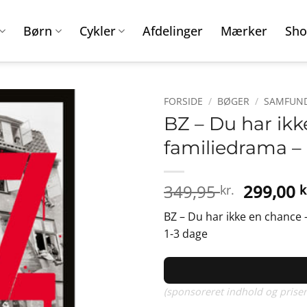
Børn
Cykler
Afdelinger
Mærker
Sho
FORSIDE
/
BØGER
/
SAMFUND
BZ – Du har ikk
familiedrama –
Den
349,95
299,00
kr.
k
oprinde
BZ – Du har ikke en chance –
pris
1-3 dage
var:
349,95 k
(sponsoreret indhold og priser