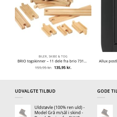
BILER, SKIBE & TOG
BRIO togskinner – 11 dele fra brio 7312350334012
Den
Den
159,95
kr.
135,95
kr.
oprindelige
aktuelle
pris
pris
var:
er:
159,95 kr..
135,95 kr..
UDVALGTE TILBUD
GODE TI
Uldstøvle (100% ren uld) -
Model Grå m/sål i skind -