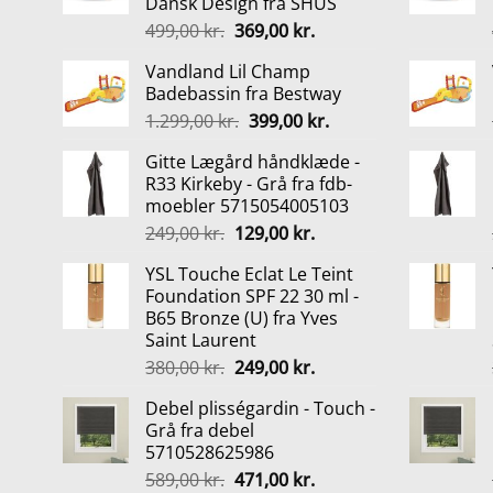
Dansk Design fra SHUS
Den
Den
499,00
kr.
369,00
kr.
oprindelige
aktuelle
Vandland Lil Champ
pris
pris
Badebassin fra Bestway
var:
er:
Den
Den
1.299,00
kr.
399,00
kr.
499,00 kr..
369,00 kr..
oprindelige
aktuelle
Gitte Lægård håndklæde -
pris
pris
R33 Kirkeby - Grå fra fdb-
var:
er:
moebler 5715054005103
1.299,00 kr..
399,00 kr..
Den
Den
249,00
kr.
129,00
kr.
oprindelige
aktuelle
YSL Touche Eclat Le Teint
pris
pris
Foundation SPF 22 30 ml -
var:
er:
B65 Bronze (U) fra Yves
249,00 kr..
129,00 kr..
Saint Laurent
Den
Den
380,00
kr.
249,00
kr.
oprindelige
aktuelle
Debel plisségardin - Touch -
pris
pris
Grå fra debel
var:
er:
5710528625986
380,00 kr..
249,00 kr..
Den
Den
589,00
kr.
471,00
kr.