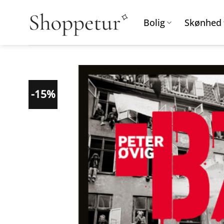
Fortsæt
til
Bolig
Skønhed
indhold
-15%