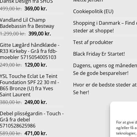
Dansk Design fra SHUS
Den
Den
499,00
kr.
369,00
kr.
Cookiepolitik (EU)
oprindelige
aktuelle
Vandland Lil Champ
pris
pris
Shopping i Danmark – Find 
Badebassin fra Bestway
var:
er:
steder at shoppe!
Den
Den
1.299,00
kr.
399,00
kr.
499,00 kr..
369,00 kr..
oprindelige
aktuelle
Test af produkter
Gitte Lægård håndklæde -
pris
pris
R33 Kirkeby - Grå fra fdb-
var:
er:
Black Friday Er Startet!
moebler 5715054005103
1.299,00 kr..
399,00 kr..
Den
Den
249,00
kr.
129,00
kr.
Dagens, ugens og månedens
oprindelige
aktuelle
Se de gode besparelser!
YSL Touche Eclat Le Teint
pris
pris
Foundation SPF 22 30 ml -
var:
er:
Hvor er de bedste steder a
B65 Bronze (U) fra Yves
249,00 kr..
129,00 kr..
Se her!
Saint Laurent
Den
Den
380,00
kr.
249,00
kr.
oprindelige
aktuelle
Debel plisségardin - Touch -
pris
pris
Grå fra debel
var:
er:
For at give 
5710528625986
380,00 kr..
249,00 kr..
og/eller få 
Den
Den
589,00
kr.
471,00
kr.
teknologier,