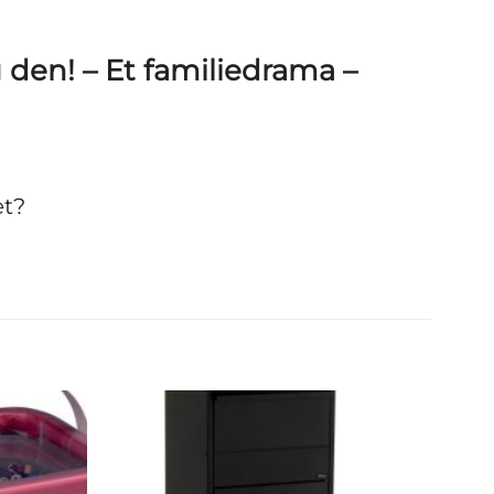
 den! – Et familiedrama –
et?