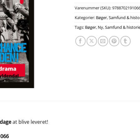
Varenummer (SKU):
978870219106
Kategorier:
Bøger
,
Samfund & histo
Tags:
Bøger
,
Ny
,
Samfund & histori
 dage
at blive leveret!
1066