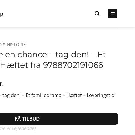
p
 & HISTORIE
e en chance – tag den! – Et
 Hæftet fra 9788702191066
Den
r.
lige
aktuelle
 tag den! – Et familiedrama – Hæftet – Leveringstid:
pris
er:
r..
299,00 kr..
FÅ TILBUD
ne er vejledende)