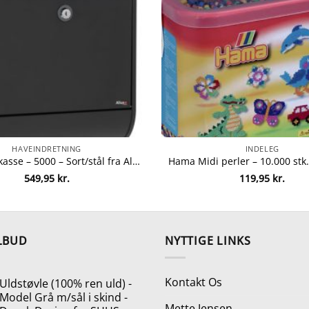
HAVEINDRETNING
INDELEG
Allux postkasse – 5000 – Sort/stål fra Allux 5701701605147
549,95
kr.
119,95
kr.
LBUD
NYTTIGE LINKS
Kontakt Os
Uldstøvle (100% ren uld) -
Model Grå m/sål i skind -
Mette Jensen