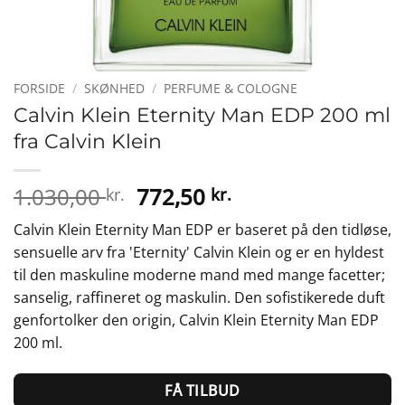
FORSIDE
/
SKØNHED
/
PERFUME & COLOGNE
Calvin Klein Eternity Man EDP 200 ml
fra Calvin Klein
Den
Den
1.030,00
772,50
kr.
kr.
oprindelige
aktuelle
Calvin Klein Eternity Man EDP er baseret på den tidløse,
pris
pris
sensuelle arv fra 'Eternity' Calvin Klein og er en hyldest
var:
er:
til den maskuline moderne mand med mange facetter;
1.030,00 kr..
772,50 kr..
sanselig, raffineret og maskulin. Den sofistikerede duft
genfortolker den origin, Calvin Klein Eternity Man EDP
200 ml.
FÅ TILBUD