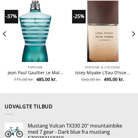
-37%
-25%
PARFUME
PERFUME & COLOGNE
Jean Paul Gaultier Le Male EDT 125 ml fra Jean Paul Gaultier
Issey Miyake L'Eau D'Issey Pour Homme Wood & Wood EDP 50 ml fra Issey Miyake
Den
Den
Den
Den
775,00
kr.
485,00
kr.
660,00
kr.
495,00
kr.
lle
oprindelige
aktuelle
oprindelige
aktuel
pris
pris
pris
pris
var:
er:
var:
er:
5 kr..
775,00 kr..
485,00 kr..
660,00 kr..
495,00 
UDVALGTE TILBUD
Mustang Vulcan TX330 20" mountainbike
med 7 gear - Dark blue fra mustang