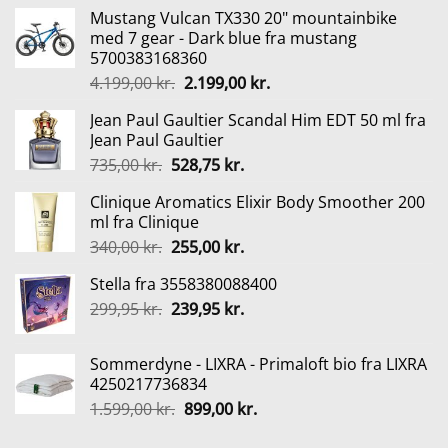
Mustang Vulcan TX330 20" mountainbike
med 7 gear - Dark blue fra mustang
5700383168360
Den
Den
4.199,00
kr.
2.199,00
kr.
oprindelige
aktuelle
Jean Paul Gaultier Scandal Him EDT 50 ml fra
pris
pris
Jean Paul Gaultier
var:
er:
Den
Den
735,00
kr.
528,75
kr.
4.199,00 kr..
2.199,00 kr..
oprindelige
aktuelle
Clinique Aromatics Elixir Body Smoother 200
pris
pris
ml fra Clinique
var:
er:
Den
Den
340,00
kr.
255,00
kr.
735,00 kr..
528,75 kr..
oprindelige
aktuelle
Stella fra 3558380088400
pris
pris
Den
Den
299,95
kr.
var:
239,95
kr.
er:
oprindelige
aktuelle
340,00 kr..
255,00 kr..
pris
pris
Sommerdyne - LIXRA - Primaloft bio fra LIXRA
var:
er:
4250217736834
299,95 kr..
239,95 kr..
Den
Den
1.599,00
kr.
899,00
kr.
oprindelige
aktuelle