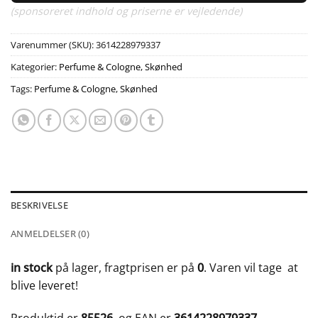
(sponsoreret indhold og priserne er vejledende)
Varenummer (SKU):
3614228979337
Kategorier:
Perfume & Cologne
,
Skønhed
Tags:
Perfume & Cologne
,
Skønhed
BESKRIVELSE
ANMELDELSER (0)
in stock
på lager, fragtprisen er på
0
. Varen vil tage
at
blive leveret!