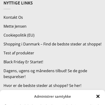
pris
pris
NYTTIGE LINKS
var:
er:
1.599,00 kr..
899,00 kr..
Kontakt Os
Mette Jensen
Cookiepolitik (EU)
Shopping i Danmark – Find de bedste steder at shoppe!
Test af produkter
Black Friday Er Startet!
Dagens, ugens og månedens tilbud! Se de gode
besparelser!
Hvor er de bedste steder at shoppe? Se her!
Administrer samtykke
KATEGORIER