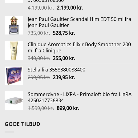
5700383168360
Den
Den
4.199,00
kr.
2.199,00
kr.
oprindelige
aktuelle
Jean Paul Gaultier Scandal Him EDT 50 ml fra
pris
pris
Jean Paul Gaultier
var:
er:
Den
Den
735,00
kr.
528,75
kr.
4.199,00 kr..
2.199,00 kr..
oprindelige
aktuelle
Clinique Aromatics Elixir Body Smoother 200
pris
pris
ml fra Clinique
var:
er:
Den
Den
340,00
kr.
255,00
kr.
735,00 kr..
528,75 kr..
oprindelige
aktuelle
Stella fra 3558380088400
pris
pris
Den
Den
299,95
kr.
var:
239,95
kr.
er:
oprindelige
aktuelle
340,00 kr..
255,00 kr..
pris
pris
Sommerdyne - LIXRA - Primaloft bio fra LIXRA
var:
er:
4250217736834
299,95 kr..
239,95 kr..
Den
Den
1.599,00
kr.
899,00
kr.
oprindelige
aktuelle
pris
pris
GODE TILBUD
var:
er:
1.599,00 kr..
899,00 kr..