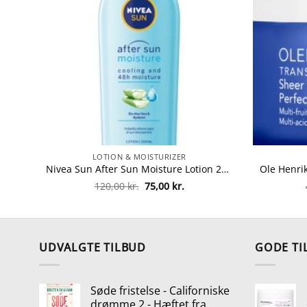
LOTION & MOISTURIZER
Nivea Sun After Sun Moisture Lotion 200 ml fra Nivea
Den
Den
120,00
kr.
75,00
kr.
oprindelige
aktuelle
pris
pris
var:
er:
120,00 kr..
75,00 kr..
UDVALGTE TILBUD
GODE TI
Søde fristelse - Californiske
drømme 2 - Hæftet fra