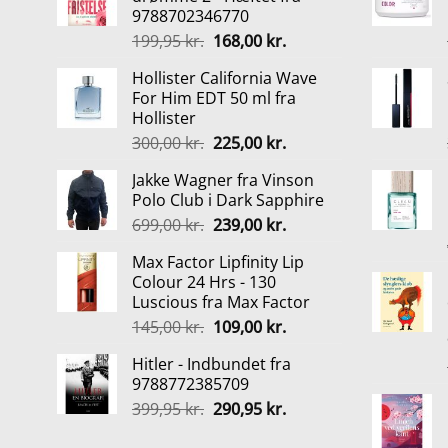
9788702346770
Den
Den
199,95
kr.
168,00
kr.
oprindelige
aktuelle
Hollister California Wave
pris
pris
For Him EDT 50 ml fra
var:
er:
Hollister
199,95 kr..
168,00 kr..
Den
Den
300,00
kr.
225,00
kr.
oprindelige
aktuelle
Jakke Wagner fra Vinson
pris
pris
Polo Club i Dark Sapphire
var:
er:
Den
Den
699,00
kr.
239,00
kr.
300,00 kr..
225,00 kr..
oprindelige
aktuelle
Max Factor Lipfinity Lip
pris
pris
Colour 24 Hrs - 130
var:
er:
Luscious fra Max Factor
699,00 kr..
239,00 kr..
Den
Den
145,00
kr.
109,00
kr.
oprindelige
aktuelle
Hitler - Indbundet fra
pris
pris
9788772385709
var:
er:
Den
Den
399,95
kr.
290,95
kr.
145,00 kr..
109,00 kr..
oprindelige
aktuelle