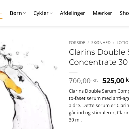
Børn
Cykler
Afdelinger
Mærker
Sho
FORSIDE
/
SKØNHED
/
LOTIO
Clarins Double
Concentrate 30 
Den
700,00
525,00
kr.
k
oprinde
Clarins Double Serum Compl
pris
to-faset serum med anti-age 
var:
aldre. Dette serum er Clari
700,00 k
går ind og stimulerer, Cla
30 ml.