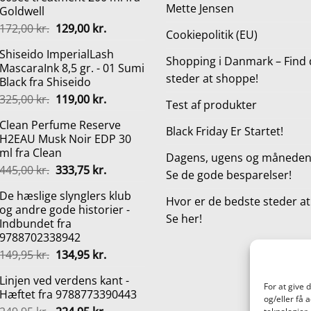
Mette Jensen
Goldwell
Den
Den
172,00
kr.
129,00
kr.
Cookiepolitik (EU)
oprindelige
aktuelle
Shiseido ImperialLash
pris
pris
Shopping i Danmark – Find 
MascaraInk 8,5 gr. - 01 Sumi
var:
er:
steder at shoppe!
Black fra Shiseido
172,00 kr..
129,00 kr..
Den
Den
325,00
kr.
119,00
kr.
Test af produkter
oprindelige
aktuelle
Clean Perfume Reserve
pris
pris
Black Friday Er Startet!
H2EAU Musk Noir EDP 30
var:
er:
ml fra Clean
325,00 kr..
119,00 kr..
Dagens, ugens og månedens
Den
Den
445,00
kr.
333,75
kr.
Se de gode besparelser!
oprindelige
aktuelle
De hæslige slynglers klub
pris
pris
Hvor er de bedste steder a
og andre gode historier -
var:
er:
Se her!
Indbundet fra
445,00 kr..
333,75 kr..
9788702338942
Den
Den
149,95
kr.
134,95
kr.
oprindelige
aktuelle
Linjen ved verdens kant -
pris
pris
For at give 
Hæftet fra 9788773390443
var:
er:
og/eller få 
Den
Den