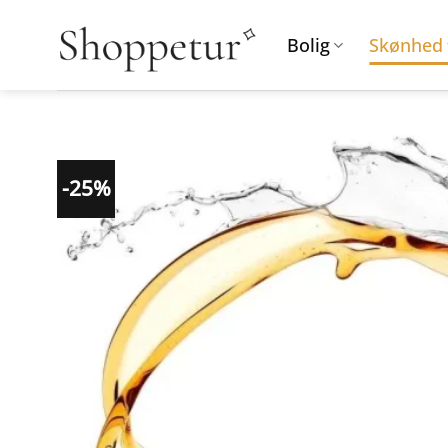
Fortsæt
til
Bolig
Skønhed
indhold
-25%