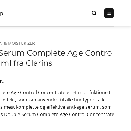
p
N & MOISTURIZER
 Serum Complete Age Control
ml fra Clarins
Den
r.
lige
aktuelle
ete Age Control Concentrate er et multifuktionelt,
pris
effekt, som kan anvendes til alle hudtyper i alle
er:
ns mest komplette og effektive anti-age serum, som
r..
525,00 kr..
rins Double Serum Complete Age Control Concentrate