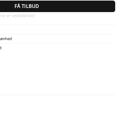
FÅ TILBUD
ne er vejledende)
1
kønhed
d