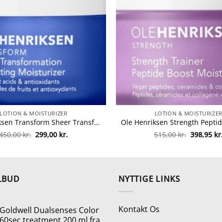
LOTION & MOISTURIZER
LOTION & MOISTURIZE
Ole Henriksen Transform Sheer Transformation Perfecting Moisturizer 50 ml fra Ole Henriksen
Den
Den
Den
450,00
kr.
299,00
kr.
515,00
kr.
398,95
kr
oprindelige
aktuelle
oprindeli
pris
pris
pris
var:
er:
var:
450,00 kr..
299,00 kr..
515,00 kr.
LBUD
NYTTIGE LINKS
Kontakt Os
Goldwell Dualsenses Color
60sec treatment 200 ml fra