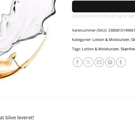
(sponsoreret indhold og priser
Varenummer (SKU):
338081014966
Kategorier:
Lotion & Moisturizer
,
S
Tags:
Lotion & Moisturizer
,
Skønhe
at blive leveret!