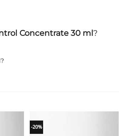
trol Concentrate 30 ml
?
l?
-20%