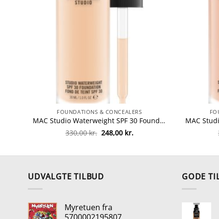
FOUNDATIONS & CONCEALERS
FO
MAC Studio Waterweight SPF 30 Foundation 30 ml – NC35 fra MAC Cosmetics
Den
Den
330,00
kr.
248,00
kr.
oprindelige
aktuelle
pris
pris
var:
er:
330,00 kr..
248,00 kr..
UDVALGTE TILBUD
GODE TI
Myretuen fra
5700002195807