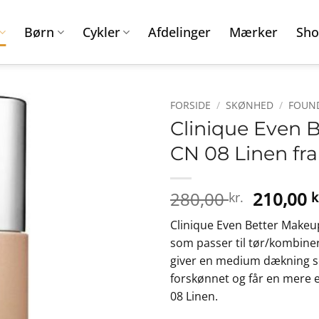
Børn
Cykler
Afdelinger
Mærker
Sho
FORSIDE
/
SKØNHED
/
FOUN
Clinique Even 
CN 08 Linen fra
Den
280,00
210,00
kr.
k
oprinde
Clinique Even Better Makeup
pris
som passer til tør/kombine
var:
giver en medium dækning som
280,00 k
forskønnet og får en mere 
08 Linen.