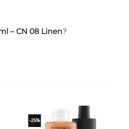
ml – CN 08 Linen
?
-25%