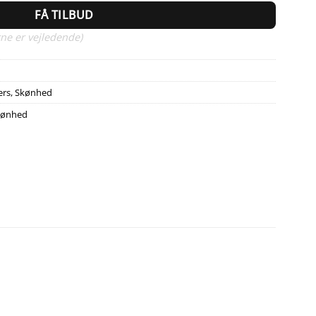
FÅ TILBUD
ne er vejledende)
ers
,
Skønhed
kønhed