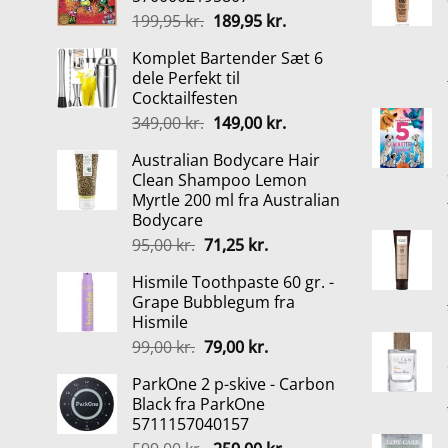
Den
Den
199,95
kr.
189,95
kr.
oprindelige
aktuelle
Komplet Bartender Sæt 6
pris
pris
dele Perfekt til
var:
er:
Cocktailfesten
199,95 kr..
189,95 kr..
Den
Den
349,00
kr.
149,00
kr.
oprindelige
aktuelle
Australian Bodycare Hair
pris
pris
Clean Shampoo Lemon
var:
er:
Myrtle 200 ml fra Australian
349,00 kr..
149,00 kr..
Bodycare
Den
Den
95,00
kr.
71,25
kr.
oprindelige
aktuelle
Hismile Toothpaste 60 gr. -
pris
pris
Grape Bubblegum fra
var:
er:
Hismile
95,00 kr..
71,25 kr..
Den
Den
99,00
kr.
79,00
kr.
oprindelige
aktuelle
ParkOne 2 p-skive - Carbon
pris
pris
Black fra ParkOne
var:
er:
5711157040157
99,00 kr..
79,00 kr..
Den
Den