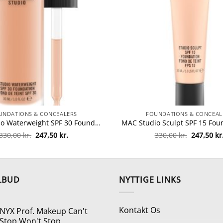
UNDATIONS & CONCEALERS
FOUNDATIONS & CONCEAL
MAC Studio Waterweight SPF 30 Foundation 30 ml – NW30 fra MAC Cosmetics
Den
Den
Den
330,00
kr.
247,50
kr.
330,00
kr.
247,50
kr
oprindelige
aktuelle
oprindeli
pris
pris
pris
var:
er:
var:
330,00 kr..
247,50 kr..
330,00 kr.
LBUD
NYTTIGE LINKS
Kontakt Os
NYX Prof. Makeup Can't
Stop Won't Stop