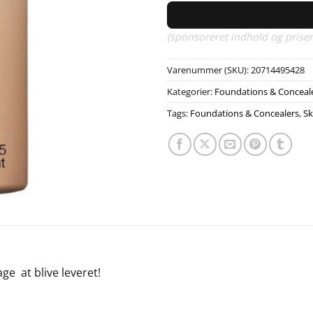
(sponsoreret indhold og priser
Varenummer (SKU):
20714495428
Kategorier:
Foundations & Conceal
Tags:
Foundations & Concealers
,
S
tage
at blive leveret!