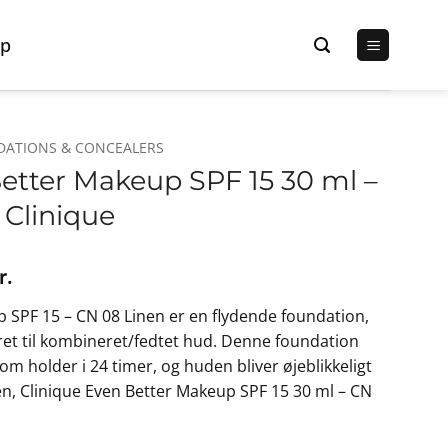
p
DATIONS & CONCEALERS
Better Makeup SPF 15 30 ml –
 Clinique
Den
r.
lige
aktuelle
 SPF 15 – CN 08 Linen er en flydende foundation,
pris
ret til kombineret/fedtet hud. Denne foundation
er:
 holder i 24 timer, og huden bliver øjeblikkeligt
r..
210,00 kr..
en, Clinique Even Better Makeup SPF 15 30 ml – CN