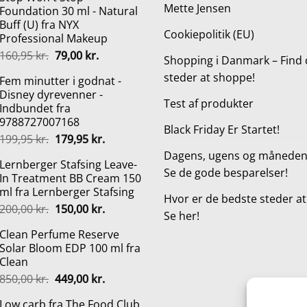
Mette Jensen
Foundation 30 ml - Natural
Buff (U) fra NYX
Cookiepolitik (EU)
Professional Makeup
Den
Den
160,95
kr.
79,00
kr.
Shopping i Danmark – Find 
oprindelige
aktuelle
steder at shoppe!
Fem minutter i godnat -
pris
pris
Disney dyrevenner -
var:
er:
Test af produkter
Indbundet fra
160,95 kr..
79,00 kr..
9788727007168
Black Friday Er Startet!
Den
Den
199,95
kr.
179,95
kr.
oprindelige
aktuelle
Dagens, ugens og månedens
Lernberger Stafsing Leave-
pris
pris
Se de gode besparelser!
In Treatment BB Cream 150
var:
er:
ml fra Lernberger Stafsing
199,95 kr..
179,95 kr..
Hvor er de bedste steder a
Den
Den
200,00
kr.
150,00
kr.
Se her!
oprindelige
aktuelle
Clean Perfume Reserve
pris
pris
Solar Bloom EDP 100 ml fra
var:
er:
Clean
200,00 kr..
150,00 kr..
Den
Den
850,00
kr.
449,00
kr.
oprindelige
aktuelle
Low carb fra The Food Club
pris
pris