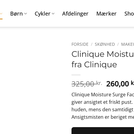
Børn
Cykler
Afdelinger
Mærker
Sho
FORSIDE
/
SKØNHED
/
MAKEU
Clinique Moistu
fra Clinique
Den
325,00
260,00
kr.
k
oprinde
Clinique Moisture Surge Fac
pris
giver ansigtet et friskt pus
var:
huden, mens den samtidigt 
325,00 k
Ansigtsmisten er beriget me