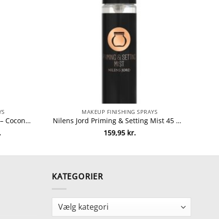
YS
MAKEUP FINISHING SPRAYS
MAC Prep + Prime Fix+ 100 ml – Coconut fra MAC Cosmetics
Nilens Jord Priming & Setting Mist 45 ml – No. 274 fra Nilens Jord
Den
.
159,95
kr.
ge
aktuelle
pris
er:
.
172,50 kr..
KATEGORIER
Kategorier