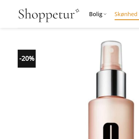
Fortsæt
til
Bolig
Skønhed
indhold
-20%