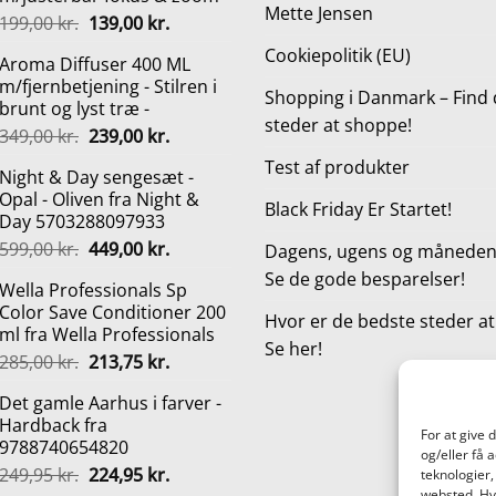
Mette Jensen
Den
Den
199,00
kr.
139,00
kr.
oprindelige
aktuelle
Cookiepolitik (EU)
Aroma Diffuser 400 ML
pris
pris
m/fjernbetjening - Stilren i
var:
er:
Shopping i Danmark – Find 
brunt og lyst træ -
199,00 kr..
139,00 kr..
steder at shoppe!
Den
Den
349,00
kr.
239,00
kr.
oprindelige
aktuelle
Test af produkter
Night & Day sengesæt -
pris
pris
Opal - Oliven fra Night &
var:
er:
Black Friday Er Startet!
Day 5703288097933
349,00 kr..
239,00 kr..
Den
Den
599,00
kr.
449,00
kr.
Dagens, ugens og månedens
oprindelige
aktuelle
Se de gode besparelser!
Wella Professionals Sp
pris
pris
Color Save Conditioner 200
var:
er:
Hvor er de bedste steder a
ml fra Wella Professionals
599,00 kr..
449,00 kr..
Se her!
Den
Den
285,00
kr.
213,75
kr.
oprindelige
aktuelle
Det gamle Aarhus i farver -
pris
pris
Hardback fra
var:
er:
For at give 
9788740654820
285,00 kr..
213,75 kr..
og/eller få 
Den
Den
249,95
kr.
224,95
kr.
teknologier,
websted. Hvi