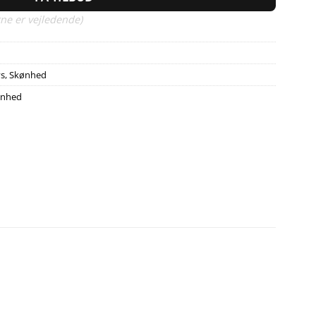
ne er vejledende)
ys
,
Skønhed
ønhed