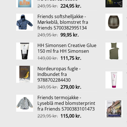
Den
Den
249,95
kr.
224,95
kr.
oprindelige
aktuelle
Friends softshelljakke -
pris
pris
Mørkeblå, blomstret fra
var:
er:
friends 5700382995134
249,95 kr..
224,95 kr..
Den
Den
249,95
kr.
99,95
kr.
oprindelige
aktuelle
HH Simonsen Creative Glue
pris
pris
150 ml fra HH Simonsen
var:
er:
Den
Den
149,00
kr.
111,75
kr.
249,95 kr..
99,95 kr..
oprindelige
aktuelle
Nordeuropas fugle -
pris
pris
Indbundet fra
var:
er:
9788702284430
149,00 kr..
111,75 kr..
Den
Den
349,95
kr.
279,00
kr.
oprindelige
aktuelle
Friends termojakke -
pris
pris
Lyseblå med blomsterprint
var:
er:
fra Friends 5700383101473
349,95 kr..
279,00 kr..
Den
Den
229,95
kr.
115,00
kr.
oprindelige
aktuelle