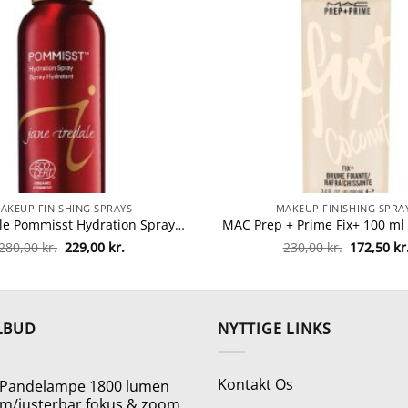
AKEUP FINISHING SPRAYS
MAKEUP FINISHING SPRA
Jane Iredale Pommisst Hydration Spray 90 ml fra Jane Iredale
Den
Den
Den
280,00
kr.
229,00
kr.
230,00
kr.
172,50
kr
oprindelige
aktuelle
oprindeli
pris
pris
pris
var:
er:
var:
280,00 kr..
229,00 kr..
230,00 kr.
LBUD
NYTTIGE LINKS
Kontakt Os
Pandelampe 1800 lumen
m/justerbar fokus & zoom