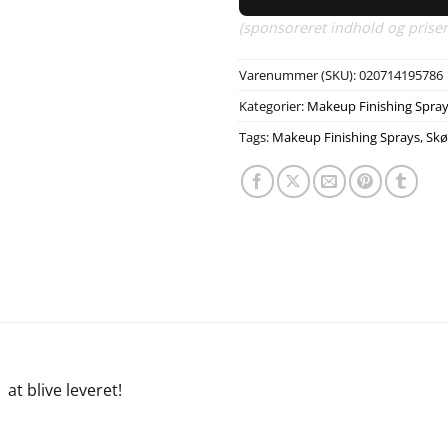
(sponsoreret indhold og priser
Varenummer (SKU):
020714195786
Kategorier:
Makeup Finishing Spra
Tags:
Makeup Finishing Sprays
,
Sk
e
at blive leveret!