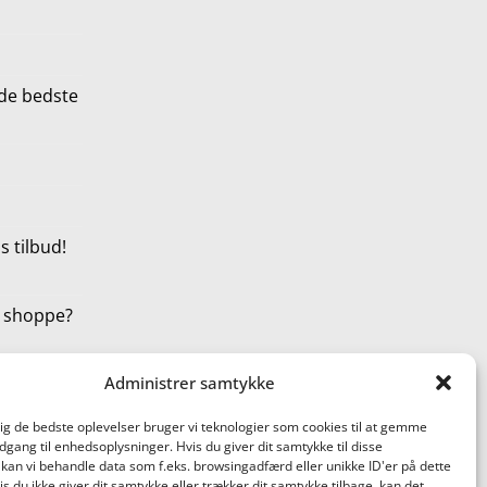
de bedste
 tilbud!
t shoppe?
Administrer samtykke
dig de bedste oplevelser bruger vi teknologier som cookies til at gemme
adgang til enhedsoplysninger. Hvis du giver dit samtykke til disse
 kan vi behandle data som f.eks. browsingadfærd eller unikke ID'er på dette
s du ikke giver dit samtykke eller trækker dit samtykke tilbage, kan det