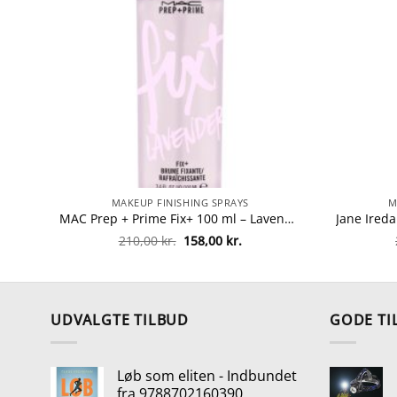
MAKEUP FINISHING SPRAYS
M
MAC Prep + Prime Fix+ 100 ml – Lavender fra MAC Cosmetics
Den
Den
210,00
kr.
158,00
kr.
oprindelige
aktuelle
pris
pris
var:
er:
210,00 kr..
158,00 kr..
UDVALGTE TILBUD
GODE TI
Løb som eliten - Indbundet
fra 9788702160390