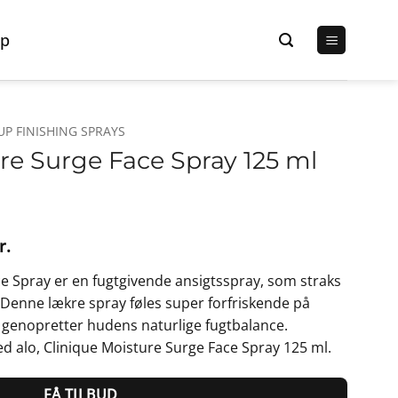
p
P FINISHING SPRAYS
re Surge Face Spray 125 ml
Den
r.
lige
aktuelle
e Spray er en fugtgivende ansigtsspray, som straks
pris
t. Denne lækre spray føles super forfriskende på
er:
genopretter hudens naturlige fugtbalance.
r..
260,00 kr..
d alo, Clinique Moisture Surge Face Spray 125 ml.
FÅ TILBUD