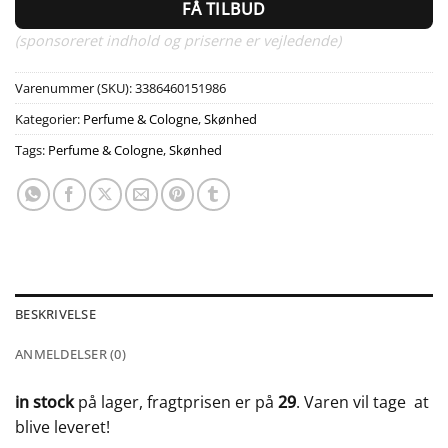
FÅ TILBUD
(sponsoreret indhold og priserne er vejledende)
Varenummer (SKU):
3386460151986
Kategorier:
Perfume & Cologne
,
Skønhed
Tags:
Perfume & Cologne
,
Skønhed
BESKRIVELSE
ANMELDELSER (0)
in stock
på lager, fragtprisen er på
29
. Varen vil tage
at
blive leveret!