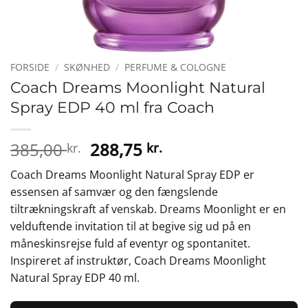
FORSIDE
/
SKØNHED
/
PERFUME & COLOGNE
Coach Dreams Moonlight Natural
Spray EDP 40 ml fra Coach
Den
Den
385,00
288,75
kr.
kr.
oprindelige
aktuelle
Coach Dreams Moonlight Natural Spray EDP er
pris
pris
essensen af samvær og den fængslende
var:
er:
tiltrækningskraft af venskab. Dreams Moonlight er en
385,00 kr..
288,75 kr..
velduftende invitation til at begive sig ud på en
måneskinsrejse fuld af eventyr og spontanitet.
Inspireret af instruktør, Coach Dreams Moonlight
Natural Spray EDP 40 ml.