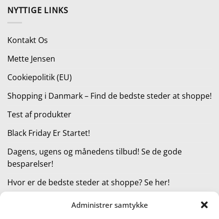
pris
pris
NYTTIGE LINKS
var:
er:
299,95 kr..
269,95 kr..
Kontakt Os
Mette Jensen
Cookiepolitik (EU)
Shopping i Danmark – Find de bedste steder at shoppe!
Test af produkter
Black Friday Er Startet!
Dagens, ugens og månedens tilbud! Se de gode
besparelser!
Hvor er de bedste steder at shoppe? Se her!
Administrer samtykke
KATEGORIER