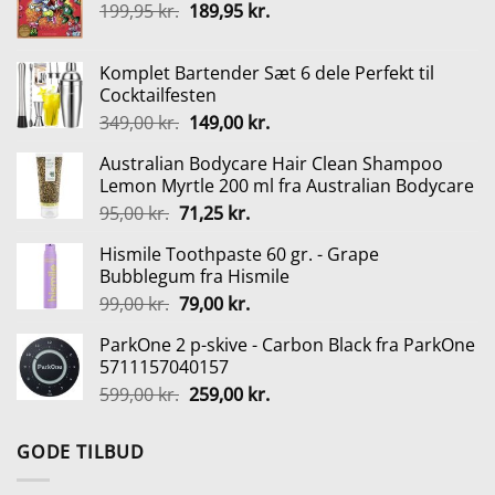
Den
Den
199,95
kr.
189,95
kr.
oprindelige
aktuelle
pris
pris
Komplet Bartender Sæt 6 dele Perfekt til
var:
er:
Cocktailfesten
199,95 kr..
189,95 kr..
Den
Den
349,00
kr.
149,00
kr.
oprindelige
aktuelle
Australian Bodycare Hair Clean Shampoo
pris
pris
Lemon Myrtle 200 ml fra Australian Bodycare
var:
er:
Den
Den
95,00
kr.
71,25
kr.
349,00 kr..
149,00 kr..
oprindelige
aktuelle
Hismile Toothpaste 60 gr. - Grape
pris
pris
Bubblegum fra Hismile
var:
er:
Den
Den
99,00
kr.
79,00
kr.
95,00 kr..
71,25 kr..
oprindelige
aktuelle
ParkOne 2 p-skive - Carbon Black fra ParkOne
pris
pris
5711157040157
var:
er:
Den
Den
599,00
kr.
259,00
kr.
99,00 kr..
79,00 kr..
oprindelige
aktuelle
pris
pris
GODE TILBUD
var:
er:
599,00 kr..
259,00 kr..