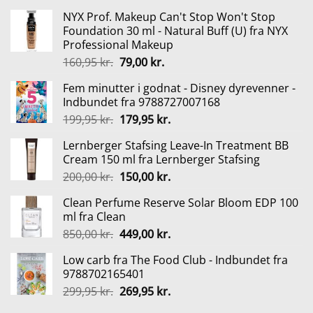
NYX Prof. Makeup Can't Stop Won't Stop
Foundation 30 ml - Natural Buff (U) fra NYX
Professional Makeup
Den
Den
160,95
kr.
79,00
kr.
oprindelige
aktuelle
Fem minutter i godnat - Disney dyrevenner -
pris
pris
Indbundet fra 9788727007168
var:
er:
Den
Den
199,95
kr.
179,95
kr.
160,95 kr..
79,00 kr..
oprindelige
aktuelle
Lernberger Stafsing Leave-In Treatment BB
pris
pris
Cream 150 ml fra Lernberger Stafsing
var:
er:
Den
Den
200,00
kr.
150,00
kr.
199,95 kr..
179,95 kr..
oprindelige
aktuelle
Clean Perfume Reserve Solar Bloom EDP 100
pris
pris
ml fra Clean
var:
er:
Den
Den
850,00
kr.
449,00
kr.
200,00 kr..
150,00 kr..
oprindelige
aktuelle
Low carb fra The Food Club - Indbundet fra
pris
pris
9788702165401
var:
er:
Den
Den
299,95
kr.
269,95
kr.
850,00 kr..
449,00 kr..
oprindelige
aktuelle