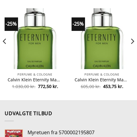
-25%
-25%
PERFUME & COLOGNE
PERFUME & COLOGNE
Calvin Klein Eternity Man EDP 200 ml fra Calvin Klein
Calvin Klein Eternity Man EDP 50 ml fra Calvin Klein
Den
Den
Den
Den
1.030,00
kr.
772,50
kr.
605,00
kr.
453,75
kr.
lle
oprindelige
aktuelle
oprindelige
aktuel
pris
pris
pris
pris
var:
er:
var:
er:
0 kr..
1.030,00 kr..
772,50 kr..
605,00 kr..
453,75 
UDVALGTE TILBUD
Myretuen fra 5700002195807