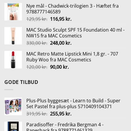
oprindelige
aktuelle
Nye mål - Chadwick-trilogien 3 - Hæftet fra
pris
pris
9788777146589
var:
er:
Den
Den
129,95
kr.
116,95
kr.
129,95 kr..
116,95 kr..
oprindelige
aktuelle
MAC Studio Sculpt SPF 15 Foundation 40 ml -
pris
pris
NW15 fra MAC Cosmetics
var:
er:
Den
Den
330,00
kr.
248,00
kr.
129,95 kr..
116,95 kr..
oprindelige
aktuelle
MAC Retro Matte Lipstick Mini 1,8 gr. - 707
pris
pris
Ruby Woo fra MAC Cosmetics
var:
er:
Den
Den
120,00
kr.
90,00
kr.
330,00 kr..
248,00 kr..
oprindelige
aktuelle
pris
pris
GODE TILBUD
var:
er:
120,00 kr..
90,00 kr..
Plus-Plus byggesæt - Learn to Build - Super
Set Pastel fra plus-plus 5710409104371
Den
Den
319,95
kr.
255,95
kr.
oprindelige
aktuelle
Paradisoffer - Fredrika Bergman 4 -
pris
pris
Paperback fra 9788771461329