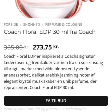
FORSIDE
/
SKØNHED
/
PERFUME & COLOGNE
Coach Floral EDP 30 ml fra Coach
Den
Den
365,00
273,75
kr.
kr.
oprindelige
aktuelle
Coach Floral EDP er inspireret a Coachs signatur
pris
pris
læderroser og fremkalder varmen fra en solskinsdag
var:
er:
tilbragt i marker med vilde blomster. Lysende
365,00 kr..
273,75 kr..
ananassorbet, delikat arabisk jasmin og noter af
elegant krystal musk skaber en unik parfume, der
repræsenter, Coach Floral EDP 30 ml.
FÅ TILBUD
(sponsoreret indhold og priserne er vejledende)