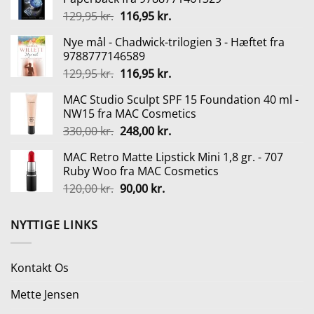
var:
er:
Den
Den
129,95
kr.
116,95
kr.
319,95 kr..
255,95 kr..
oprindelige
aktuelle
Nye mål - Chadwick-trilogien 3 - Hæftet fra
pris
pris
9788777146589
var:
er:
Den
Den
129,95
kr.
116,95
kr.
129,95 kr..
116,95 kr..
oprindelige
aktuelle
MAC Studio Sculpt SPF 15 Foundation 40 ml -
pris
pris
NW15 fra MAC Cosmetics
var:
er:
Den
Den
330,00
kr.
248,00
kr.
129,95 kr..
116,95 kr..
oprindelige
aktuelle
MAC Retro Matte Lipstick Mini 1,8 gr. - 707
pris
pris
Ruby Woo fra MAC Cosmetics
var:
er:
Den
Den
120,00
kr.
90,00
kr.
330,00 kr..
248,00 kr..
oprindelige
aktuelle
pris
pris
NYTTIGE LINKS
var:
er:
120,00 kr..
90,00 kr..
Kontakt Os
Mette Jensen