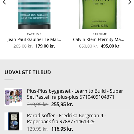
PARFUME
PARFUME
Jean Paul Gaultier Le Male Le Deodorant Stick 75 gr. fra Jean Paul Gaultier
Calvin Klein Eternity Man EDP 100 ml fra Calvin Klein
Den
Den
Den
Den
265,00
kr.
179,00
kr.
660,00
kr.
495,00
kr.
lle
oprindelige
aktuelle
oprindelige
aktuel
pris
pris
pris
pris
var:
er:
var:
er:
0 kr..
265,00 kr..
179,00 kr..
660,00 kr..
495,00 
UDVALGTE TILBUD
Plus-Plus byggesæt - Learn to Build - Super
Set Pastel fra plus-plus 5710409104371
Den
Den
319,95
kr.
255,95
kr.
oprindelige
aktuelle
Paradisoffer - Fredrika Bergman 4 -
pris
pris
Paperback fra 9788771461329
var:
er:
Den
Den
129,95
kr.
116,95
kr.
319,95 kr..
255,95 kr..