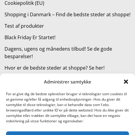
Cookiepolitik (EU)
Shopping i Danmark – Find de bedste steder at shoppe!
Test af produkter
Black Friday Er Startet!
Dagens, ugens og månedens tilbud! Se de gode
besparelser!
Hvor er de bedste steder at shoppe? Se her!
Administrer samtykke
KATEGORIER
For at give dig de bedste oplevelser bruger vi teknologier som cookies til
at gemme og/eller få adgang til enhedsoplysninger. Hvis du giver dit
Kategorier
samtykke til disse teknologier, kan vi behandle data som f.eks.
browsingadfærd eller unikke ID'er på dette websted. Hvis du ikke giver dit
samtykke eller trækker dit samtykke tilbage, kan det have en negativ
indvirkning på visse funktioner og egenskaber.
Læs vores guide til online shopping