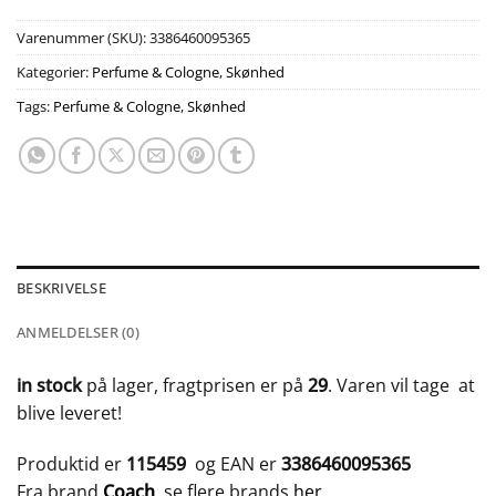
Varenummer (SKU):
3386460095365
Kategorier:
Perfume & Cologne
,
Skønhed
Tags:
Perfume & Cologne
,
Skønhed
BESKRIVELSE
ANMELDELSER (0)
in stock
på lager, fragtprisen er på
29
. Varen vil tage
at
blive leveret!
Produktid er
115459
og EAN er
3386460095365
Fra brand
Coach
, se flere brands
her
.