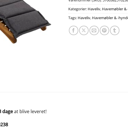
Varenummer (SKU):
570038251023
Kategorier:
Haveliv
,
Havemøbler & 
Tags:
Haveliv
,
Havemøbler & -hynd
3 dage
at blive leveret!
0238