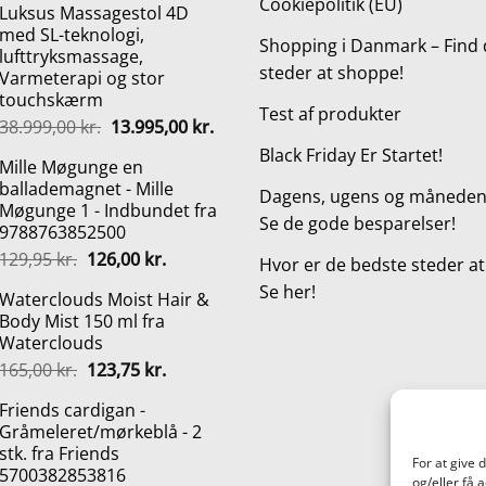
Cookiepolitik (EU)
Luksus Massagestol 4D
pris
pris
med SL-teknologi,
var:
er:
Shopping i Danmark – Find 
lufttryksmassage,
299,95 kr..
269,95 kr..
steder at shoppe!
Varmeterapi og stor
touchskærm
Test af produkter
Den
Den
38.999,00
kr.
13.995,00
kr.
oprindelige
aktuelle
Black Friday Er Startet!
Mille Møgunge en
pris
pris
ballademagnet - Mille
var:
er:
Dagens, ugens og månedens
Møgunge 1 - Indbundet fra
38.999,00 kr..
13.995,00 kr..
Se de gode besparelser!
9788763852500
Den
Den
129,95
kr.
126,00
kr.
Hvor er de bedste steder a
oprindelige
aktuelle
Se her!
Waterclouds Moist Hair &
pris
pris
Body Mist 150 ml fra
var:
er:
Waterclouds
129,95 kr..
126,00 kr..
Den
Den
165,00
kr.
123,75
kr.
oprindelige
aktuelle
Friends cardigan -
pris
pris
Gråmeleret/mørkeblå - 2
var:
er:
stk. fra Friends
165,00 kr..
123,75 kr..
For at give 
5700382853816
og/eller få 