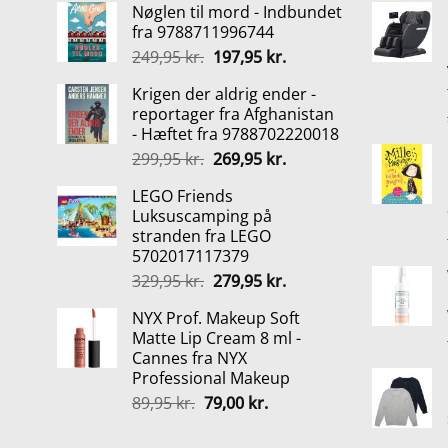
Nøglen til mord - Indbundet
pris
pris
fra 9788711996744
var:
er:
Den
Den
249,95
kr.
197,95
kr.
299,95 kr..
219,00 kr..
oprindelige
aktuelle
Krigen der aldrig ender -
pris
pris
reportager fra Afghanistan
var:
er:
- Hæftet fra 9788702220018
249,95 kr..
197,95 kr..
Den
Den
299,95
kr.
269,95
kr.
oprindelige
aktuelle
LEGO Friends
pris
pris
Luksuscamping på
var:
er:
stranden fra LEGO
299,95 kr..
269,95 kr..
5702017117379
Den
Den
329,95
kr.
279,95
kr.
oprindelige
aktuelle
NYX Prof. Makeup Soft
pris
pris
Matte Lip Cream 8 ml -
var:
er:
Cannes fra NYX
329,95 kr..
279,95 kr..
Professional Makeup
Den
Den
89,95
kr.
79,00
kr.
oprindelige
aktuelle
pris
pris