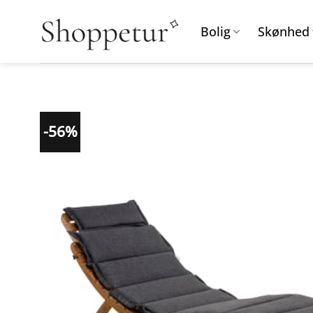
Fortsæt
til
Bolig
Skønhed
indhold
-56%