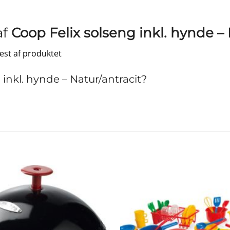
af
Coop Felix solseng inkl. hynde – 
test af produktet
nkl. hynde – Natur/antracit?