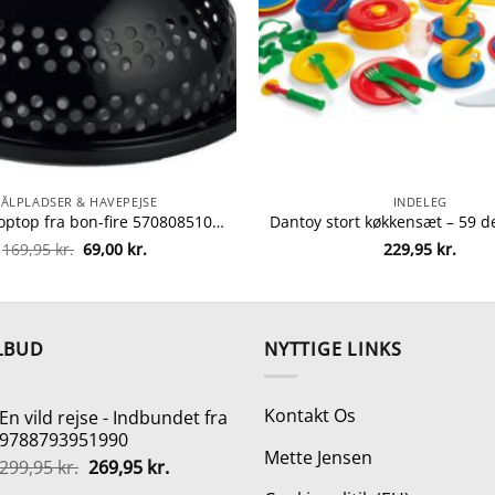
BÅLPLADSER & HAVEPEJSE
INDELEG
Bon-fire poptop fra bon-fire 5708085100183
Den
Den
169,95
kr.
69,00
kr.
229,95
kr.
oprindelige
aktuelle
pris
pris
var:
er:
169,95 kr..
69,00 kr..
LBUD
NYTTIGE LINKS
Kontakt Os
En vild rejse - Indbundet fra
9788793951990
Mette Jensen
Den
Den
299,95
kr.
269,95
kr.
oprindelige
aktuelle