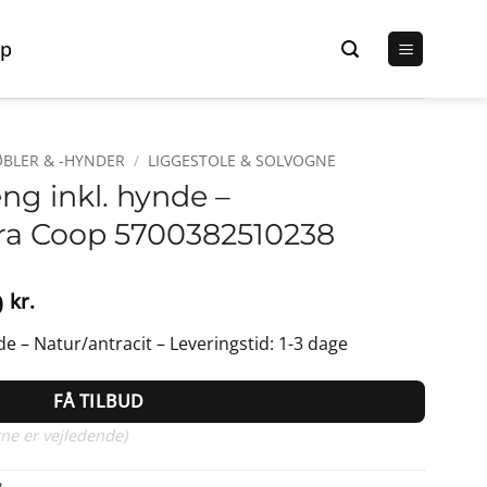
p
BLER & -HYNDER
/
LIGGESTOLE & SOLVOGNE
eng inkl. hynde –
 fra Coop 5700382510238
Den
0
kr.
elige
aktuelle
de – Natur/antracit – Leveringstid: 1-3 dage
pris
er:
FÅ TILBUD
0 kr..
799,00 kr..
ne er vejledende)