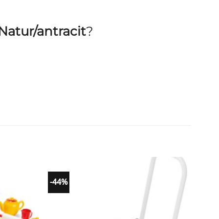
Natur/antracit
?
-44%