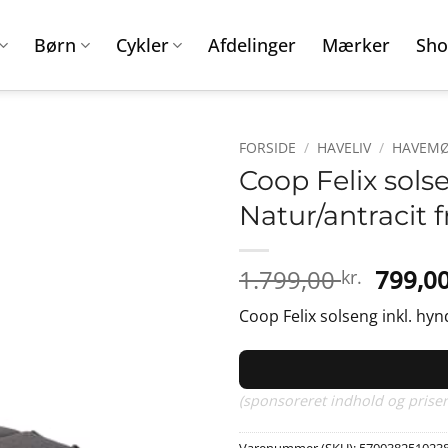
Børn
Cykler
Afdelinger
Mærker
Sho
FORSIDE
/
HAVELIV
/
HAVEMØ
Coop Felix sols
Natur/antracit
Den
1.799,00
799,0
kr.
oprind
Coop Felix solseng inkl. hyn
pris
var:
1.799,0
(sponsoreret indhold og priser