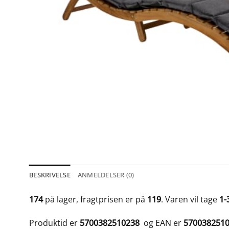
BESKRIVELSE
ANMELDELSER (0)
174
på lager, fragtprisen er på
119
. Varen vil tage
1-
Produktid er
5700382510238
og EAN er
570038251