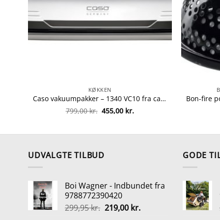
KØKKEN
Caso vakuumpakker – 1340 VC10 fra caso 4038437013405
Den
Den
799,00
kr.
455,00
kr.
oprindelige
aktuelle
pris
pris
var:
er:
799,00 kr..
455,00 kr..
UDVALGTE TILBUD
GODE TI
Boi Wagner - Indbundet fra
9788772390420
Den
Den
299,95
kr.
219,00
kr.
oprindelige
aktuelle