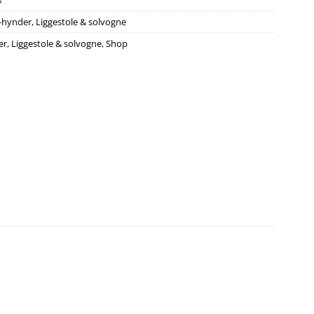
8
-hynder
,
Liggestole & solvogne
er
,
Liggestole & solvogne
,
Shop