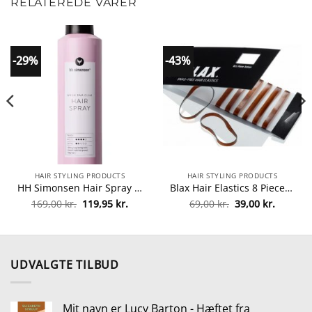
RELATEREDE VARER
-29%
-43%
HAIR STYLING PRODUCTS
HAIR STYLING PRODUCTS
HH Simonsen Hair Spray 250 ml fra HH Simonsen
Blax Hair Elastics 8 Pieces – Brown fra Blax
Den
Den
Den
Den
169,00
kr.
119,95
kr.
69,00
kr.
39,00
kr.
oprindelige
aktuelle
oprindelige
aktuelle
pris
pris
pris
pris
var:
er:
var:
er:
169,00 kr..
119,95 kr..
69,00 kr..
39,00 kr
UDVALGTE TILBUD
Mit navn er Lucy Barton - Hæftet fra