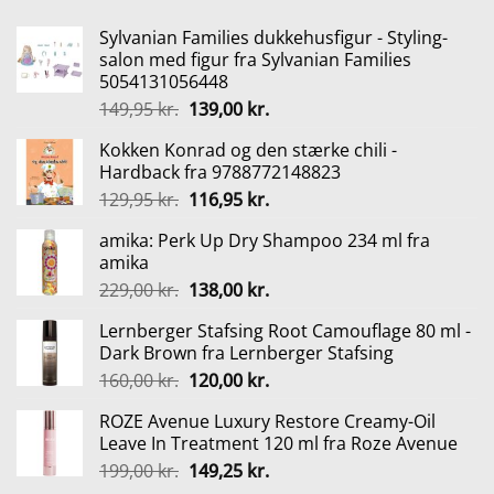
799,00 kr..
229,00 kr..
Sylvanian Families dukkehusfigur - Styling-
salon med figur fra Sylvanian Families
5054131056448
Den
Den
149,95
kr.
139,00
kr.
oprindelige
aktuelle
Kokken Konrad og den stærke chili -
pris
pris
Hardback fra 9788772148823
var:
er:
Den
Den
129,95
kr.
116,95
kr.
149,95 kr..
139,00 kr..
oprindelige
aktuelle
amika: Perk Up Dry Shampoo 234 ml fra
pris
pris
amika
var:
er:
Den
Den
229,00
kr.
138,00
kr.
129,95 kr..
116,95 kr..
oprindelige
aktuelle
Lernberger Stafsing Root Camouflage 80 ml -
pris
pris
Dark Brown fra Lernberger Stafsing
var:
er:
Den
Den
160,00
kr.
120,00
kr.
229,00 kr..
138,00 kr..
oprindelige
aktuelle
ROZE Avenue Luxury Restore Creamy-Oil
pris
pris
Leave In Treatment 120 ml fra Roze Avenue
var:
er:
Den
Den
199,00
kr.
149,25
kr.
160,00 kr..
120,00 kr..
oprindelige
aktuelle