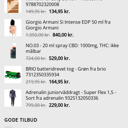
9788702320008
Den
Den
149,95
kr.
134,95
kr.
oprindelige
aktuelle
Giorgio Armani Si Intense EDP 50 ml fra
pris
pris
Giorgio Armani
var:
er:
Den
Den
1.050,00
kr.
840,00
kr.
149,95 kr..
134,95 kr..
oprindelige
aktuelle
NO.03 - 20 ml spray CBD: 1000mg, THC: ikke
pris
pris
målbar
var:
er:
Den
Den
724,00
kr.
529,00
kr.
1.050,00 kr..
840,00 kr..
oprindelige
aktuelle
BRIO batteridrevet tog - Grøn fra brio
pris
pris
7312350335934
var:
er:
Den
Den
219,95
kr.
164,95
kr.
724,00 kr..
529,00 kr..
oprindelige
aktuelle
Adrenalin juniorvåddragt - Super Flex 1,5 -
pris
pris
Sort fra adrenalin 9325132050336
var:
er:
Den
Den
799,00
kr.
229,00
kr.
219,95 kr..
164,95 kr..
oprindelige
aktuelle
pris
pris
GODE TILBUD
var:
er: