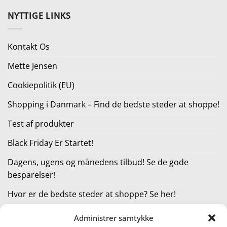
pris
pris
NYTTIGE LINKS
var:
er:
199,00 kr..
149,25 kr..
Kontakt Os
Mette Jensen
Cookiepolitik (EU)
Shopping i Danmark – Find de bedste steder at shoppe!
Test af produkter
Black Friday Er Startet!
Dagens, ugens og månedens tilbud! Se de gode
besparelser!
Hvor er de bedste steder at shoppe? Se her!
Administrer samtykke
KATEGORIER