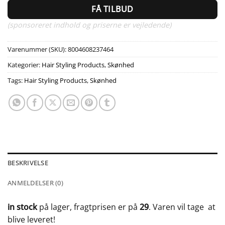
FÅ TILBUD
(sponsoreret indhold og priserne er vejledende)
Varenummer (SKU):
8004608237464
Kategorier:
Hair Styling Products
,
Skønhed
Tags:
Hair Styling Products
,
Skønhed
BESKRIVELSE
ANMELDELSER (0)
in stock
på lager, fragtprisen er på
29
. Varen vil tage
at
blive leveret!