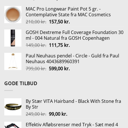
oprindelige
aktuelle
MAC Pro Longwear Paint Pot 5 gr. -
pris
pris
Contemplative State fra MAC Cosmetics
var:
er:
Den
Den
210,00
kr.
157,50
kr.
135,00 kr..
101,25 kr..
oprindelige
aktuelle
GOSH Dextreme Full Coverage Foundation 30
pris
pris
ml - 004 Natural fra GOSH Copenhagen
var:
er:
Den
Den
149,00
kr.
111,75
kr.
210,00 kr..
157,50 kr..
oprindelige
aktuelle
Paul Neuhaus pendel - Circle - Guld fra Paul
pris
pris
Neuhaus 4043689960391
var:
er:
Den
Den
799,00
kr.
599,00
kr.
149,00 kr..
111,75 kr..
oprindelige
aktuelle
pris
pris
GODE TILBUD
var:
er:
799,00 kr..
599,00 kr..
By Stær VITA Hairband - Black With Stone fra
By Str
Den
Den
249,00
kr.
99,00
kr.
oprindelige
aktuelle
Effektiv Afløbsrenser med Tryk - Sæt med 4
pris
pris