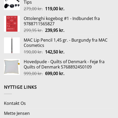
Tips
var:
er:
Den
Den
279,00
kr.
119,00
kr.
249,00 kr..
99,00 kr..
oprindelige
aktuelle
Ottolenghi kogebog #1 - Indbundet fra
pris
pris
9788711565827
var:
er:
Den
Den
299,95
kr.
239,95
kr.
279,00 kr..
119,00 kr..
oprindelige
aktuelle
MAC Lip Pencil 1,45 gr. - Burgundy fra MAC
pris
pris
Cosmetics
var:
er:
Den
Den
190,00
kr.
142,50
kr.
299,95 kr..
239,95 kr..
oprindelige
aktuelle
Hovedpude - Quilts of Denmark - Fejø fra
pris
pris
Quilts of Denmark 5768892450109
var:
er:
Den
Den
999,00
kr.
699,00
kr.
190,00 kr..
142,50 kr..
oprindelige
aktuelle
pris
pris
NYTTIGE LINKS
var:
er:
999,00 kr..
699,00 kr..
Kontakt Os
Mette Jensen