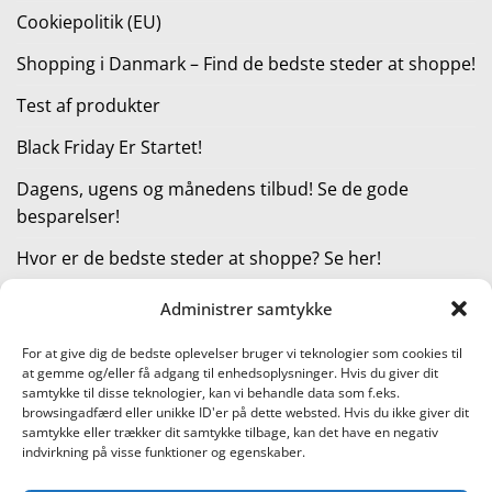
Cookiepolitik (EU)
Shopping i Danmark – Find de bedste steder at shoppe!
Test af produkter
Black Friday Er Startet!
Dagens, ugens og månedens tilbud! Se de gode
besparelser!
Hvor er de bedste steder at shoppe? Se her!
Administrer samtykke
KATEGORIER
For at give dig de bedste oplevelser bruger vi teknologier som cookies til
at gemme og/eller få adgang til enhedsoplysninger. Hvis du giver dit
Kategorier
samtykke til disse teknologier, kan vi behandle data som f.eks.
browsingadfærd eller unikke ID'er på dette websted. Hvis du ikke giver dit
samtykke eller trækker dit samtykke tilbage, kan det have en negativ
indvirkning på visse funktioner og egenskaber.
Læs vores guide til online shopping