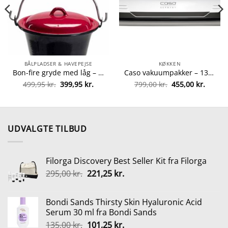
BÅLPLADSER & HAVEPEJSE
KØKKEN
Bon-fire gryde med låg – 6 liter fra Bon-fire 5708085100022
Caso vakuumpakker – 1340 VC10 fra caso 4038437013405
Den
Den
Den
Den
499,95
kr.
399,95
kr.
799,00
kr.
455,00
kr.
oprindelige
aktuelle
oprindelige
aktuel
pris
pris
pris
pris
var:
er:
var:
er:
499,95 kr..
399,95 kr..
799,00 kr..
455,00 
UDVALGTE TILBUD
Filorga Discovery Best Seller Kit fra Filorga
Den
Den
295,00
kr.
221,25
kr.
oprindelige
aktuelle
pris
pris
Bondi Sands Thirsty Skin Hyaluronic Acid
var:
er:
Serum 30 ml fra Bondi Sands
295,00 kr..
221,25 kr..
Den
Den
135,00
kr.
101,25
kr.