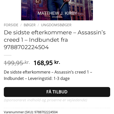
FORSIDE
/
BØGER
/
UNGDOMSBØGER
De sidste efterkommere – Assassin’s
creed 1 – Indbundet fra
9788702224504
Den
Den
199,95
168,95
kr.
kr.
oprindelige
aktuelle
De sidste efterkommere – Assassin’s creed 1 –
pris
pris
Indbundet – Leveringstid: 1-3 dage
var:
er:
199,95 kr..
168,95 kr..
FÅ TILBUD
(sponsoreret indhold og priserne er vejledende)
Varenummer (SKU):
9788702224504