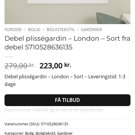
FORSIDE
/
BOLIG
/
BOLIGTEKSTIL
/
GARDINER
Debel plisségardin – London – Sort fra
debel 5710528636135
Den
Den
279,00
223,00
kr.
kr.
oprindelige
aktuelle
Debel plisségardin – London – Sort – Leveringstid: 1-3
pris
pris
dage
var:
er:
279,00 kr..
223,00 kr..
FÅ TILBUD
(sponsoreret indhold og priserne er vejledende)
Varenummer (SKU):
5710528636135
Kategorier:
Bolig
,
Boligtekstil
,
Gardiner