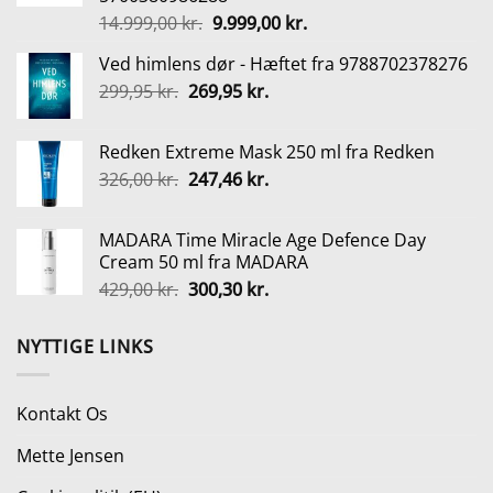
55,00 kr..
41,25 kr..
Den
Den
14.999,00
kr.
9.999,00
kr.
oprindelige
aktuelle
Ved himlens dør - Hæftet fra 9788702378276
pris
pris
Den
Den
299,95
kr.
269,95
var:
kr.
er:
oprindelige
aktuelle
14.999,00 kr..
9.999,00 kr..
pris
pris
Redken Extreme Mask 250 ml fra Redken
var:
er:
Den
Den
326,00
kr.
247,46
kr.
299,95 kr..
269,95 kr..
oprindelige
aktuelle
pris
pris
MADARA Time Miracle Age Defence Day
var:
er:
Cream 50 ml fra MADARA
326,00 kr..
247,46 kr..
Den
Den
429,00
kr.
300,30
kr.
oprindelige
aktuelle
pris
pris
NYTTIGE LINKS
var:
er:
429,00 kr..
300,30 kr..
Kontakt Os
Mette Jensen