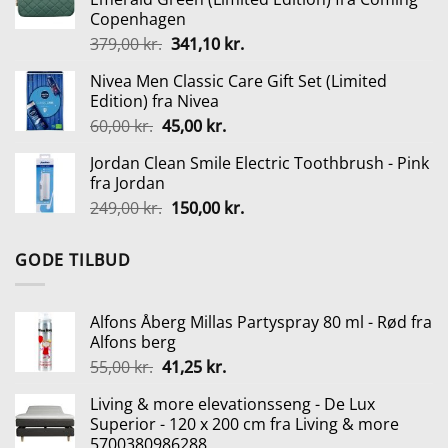
var:
er:
Copenhagen
279,00 kr..
139,00 kr..
Den
Den
379,00
kr.
341,10
kr.
oprindelige
aktuelle
Nivea Men Classic Care Gift Set (Limited
pris
pris
Edition) fra Nivea
var:
er:
Den
Den
60,00
kr.
45,00
kr.
379,00 kr..
341,10 kr..
oprindelige
aktuelle
Jordan Clean Smile Electric Toothbrush - Pink
pris
pris
fra Jordan
var:
er:
Den
Den
249,00
kr.
150,00
kr.
60,00 kr..
45,00 kr..
oprindelige
aktuelle
pris
pris
GODE TILBUD
var:
er:
249,00 kr..
150,00 kr..
Alfons Åberg Millas Partyspray 80 ml - Rød fra
Alfons berg
Den
Den
55,00
kr.
41,25
kr.
oprindelige
aktuelle
Living & more elevationsseng - De Lux
pris
pris
Superior - 120 x 200 cm fra Living & more
var:
er:
5700380986288