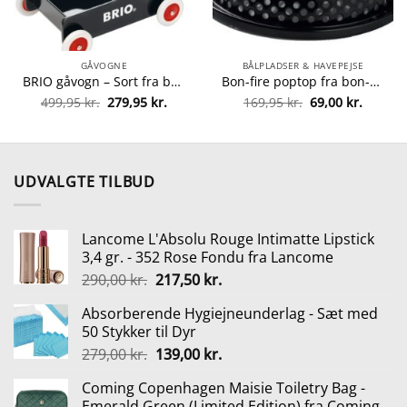
GÅVOGNE
BÅLPLADSER & HAVEPEJSE
BRIO gåvogn – Sort fra brio 7312350313512
Bon-fire poptop fra bon-fire 5708085100183
Den
Den
Den
Den
499,95
kr.
279,95
kr.
169,95
kr.
69,00
kr.
oprindelige
aktuelle
oprindelige
aktuell
pris
pris
pris
pris
var:
er:
var:
er:
499,95 kr..
279,95 kr..
169,95 kr..
69,00 kr
UDVALGTE TILBUD
Lancome L'Absolu Rouge Intimatte Lipstick
3,4 gr. - 352 Rose Fondu fra Lancome
Den
Den
290,00
kr.
217,50
kr.
oprindelige
aktuelle
Absorberende Hygiejneunderlag - Sæt med
pris
pris
50 Stykker til Dyr
var:
er:
Den
Den
279,00
kr.
139,00
kr.
290,00 kr..
217,50 kr..
oprindelige
aktuelle
Coming Copenhagen Maisie Toiletry Bag -
pris
pris
Emerald Green (Limited Edition) fra Coming