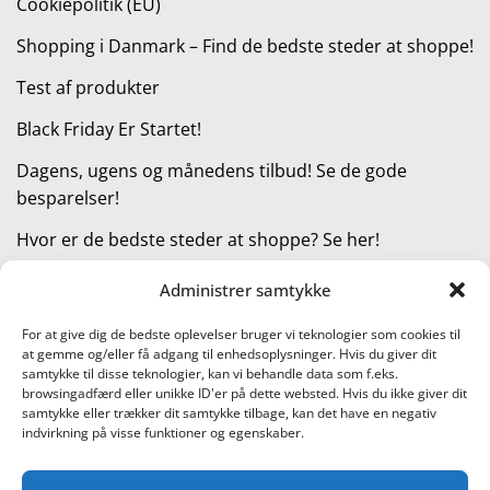
Cookiepolitik (EU)
Shopping i Danmark – Find de bedste steder at shoppe!
Test af produkter
Black Friday Er Startet!
Dagens, ugens og månedens tilbud! Se de gode
besparelser!
Hvor er de bedste steder at shoppe? Se her!
Administrer samtykke
KATEGORIER
For at give dig de bedste oplevelser bruger vi teknologier som cookies til
at gemme og/eller få adgang til enhedsoplysninger. Hvis du giver dit
Kategorier
samtykke til disse teknologier, kan vi behandle data som f.eks.
browsingadfærd eller unikke ID'er på dette websted. Hvis du ikke giver dit
samtykke eller trækker dit samtykke tilbage, kan det have en negativ
indvirkning på visse funktioner og egenskaber.
Læs vores guide til online shopping