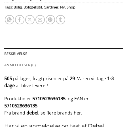
Tags:
Bolig
,
Boligtekstil
,
Gardiner
,
Ny
,
Shop
BESKRIVELSE
ANMELDELSER (0)
505
på lager, fragtprisen er på
29
. Varen vil tage
1-3
dage
at blive leveret!
Produktid er
5710528636135
og EAN er
5710528636135
Fra brand
debel
, se flere brands
her
.
Har vi en anmeldelse og test af
Debel