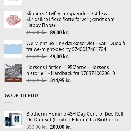
oprindelige
aktuelle
330,00 kr..
209,00 kr..
pris
pris
Slippers / Tøfler m/Spænde - Bløde &
var:
er:
Skridsikre i flere flotte farver (kendt som
515,00 kr..
387,00 kr..
Happy Flops)
Den
Den
199,00
kr.
89,00
kr.
oprindelige
aktuelle
We Might Be Tiny dækkeserviet - Kat - Dueblå
pris
pris
fra we-might-be-tiny 5740017481724
var:
er:
Den
Den
149,95
kr.
49,00
kr.
199,00 kr..
89,00 kr..
oprindelige
aktuelle
Horsens i årtier - 1950'erne - Horsens
pris
pris
historie 1 - Hardback fra 9788740620610
var:
er:
Den
Den
349,95
kr.
314,95
kr.
149,95 kr..
49,00 kr..
oprindelige
aktuelle
pris
pris
GODE TILBUD
var:
er:
349,95 kr..
314,95 kr..
Biotherm Homme 48H Day Control Deo Roll-
On Duo Set (Limited Edition) fra Biotherm
Den
Den
330,00
kr.
209,00
kr.