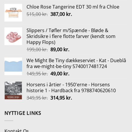
oprindelige
aktuelle
Chloe Rose Tangerine EDT 30 ml fra Chloe
pris
pris
Den
Den
515,00
kr.
var:
387,00
kr.
er:
oprindelige
aktuelle
330,00 kr..
209,00 kr..
pris
pris
Slippers / Tøfler m/Spænde - Bløde &
var:
er:
Skridsikre i flere flotte farver (kendt som
515,00 kr..
387,00 kr..
Happy Flops)
Den
Den
199,00
kr.
89,00
kr.
oprindelige
aktuelle
We Might Be Tiny dækkeserviet - Kat - Dueblå
pris
pris
fra we-might-be-tiny 5740017481724
var:
er:
Den
Den
149,95
kr.
49,00
kr.
199,00 kr..
89,00 kr..
oprindelige
aktuelle
Horsens i årtier - 1950'erne - Horsens
pris
pris
historie 1 - Hardback fra 9788740620610
var:
er:
Den
Den
349,95
kr.
314,95
kr.
149,95 kr..
49,00 kr..
oprindelige
aktuelle
pris
pris
NYTTIGE LINKS
var:
er:
349,95 kr..
314,95 kr..
Kontakt Os