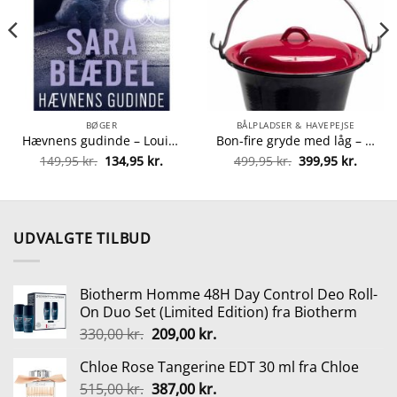
BØGER
BÅLPLADSER & HAVEPEJSE
Hævnens gudinde – Louise Rick 5 – Paperback fra 9788771080711
Bon-fire gryde med låg – 6 liter fra Bon-fire 5708085100022
Den
Den
Den
Den
149,95
kr.
134,95
kr.
499,95
kr.
399,95
kr.
lle
oprindelige
aktuelle
oprindelige
aktuel
pris
pris
pris
pris
var:
er:
var:
er:
0 kr..
149,95 kr..
134,95 kr..
499,95 kr..
399,95 
UDVALGTE TILBUD
Biotherm Homme 48H Day Control Deo Roll-
On Duo Set (Limited Edition) fra Biotherm
Den
Den
330,00
kr.
209,00
kr.
oprindelige
aktuelle
Chloe Rose Tangerine EDT 30 ml fra Chloe
pris
pris
Den
Den
515,00
kr.
var:
387,00
kr.
er: