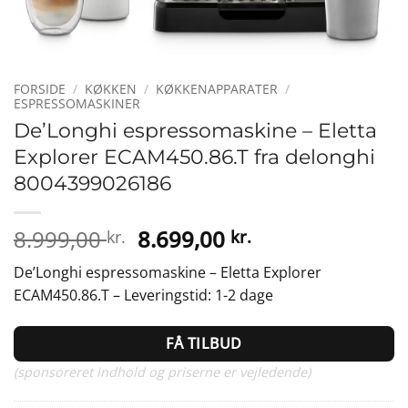
FORSIDE
/
KØKKEN
/
KØKKENAPPARATER
/
ESPRESSOMASKINER
De’Longhi espressomaskine – Eletta
Explorer ECAM450.86.T fra delonghi
8004399026186
Den
Den
8.999,00
8.699,00
kr.
kr.
oprindelige
aktuelle
De’Longhi espressomaskine – Eletta Explorer
pris
pris
ECAM450.86.T – Leveringstid: 1-2 dage
var:
er:
8.999,00 kr..
8.699,00 kr..
FÅ TILBUD
(sponsoreret indhold og priserne er vejledende)