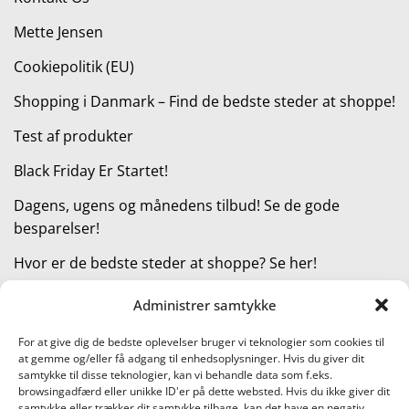
Mette Jensen
Cookiepolitik (EU)
Shopping i Danmark – Find de bedste steder at shoppe!
Test af produkter
Black Friday Er Startet!
Dagens, ugens og månedens tilbud! Se de gode
besparelser!
Hvor er de bedste steder at shoppe? Se her!
Administrer samtykke
KATEGORIER
For at give dig de bedste oplevelser bruger vi teknologier som cookies til
at gemme og/eller få adgang til enhedsoplysninger. Hvis du giver dit
Kategorier
samtykke til disse teknologier, kan vi behandle data som f.eks.
browsingadfærd eller unikke ID'er på dette websted. Hvis du ikke giver dit
samtykke eller trækker dit samtykke tilbage, kan det have en negativ