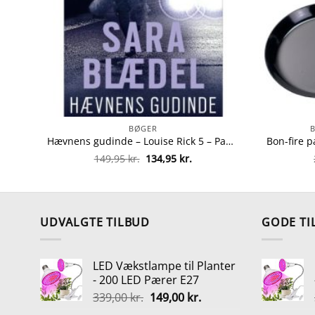
BØGER
Hævnens gudinde – Louise Rick 5 – Paperback fra 9788771080711
Den
Den
149,95
kr.
134,95
kr.
oprindelige
aktuelle
pris
pris
var:
er:
149,95 kr..
134,95 kr..
UDVALGTE TILBUD
GODE TI
LED Vækstlampe til Planter
- 200 LED Pærer E27
Den
Den
339,00
kr.
149,00
kr.
oprindelige
aktuelle