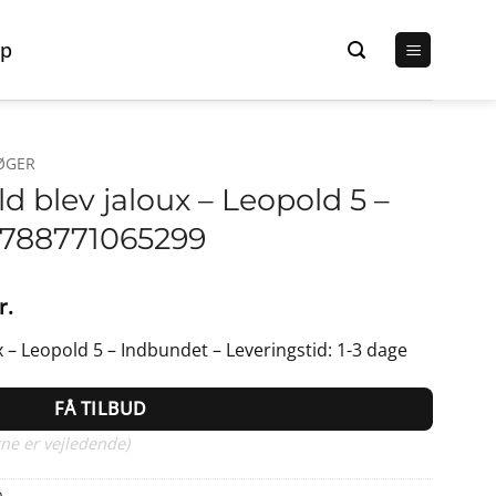
p
ØGER
 blev jaloux – Leopold 5 –
9788771065299
Den
r.
lige
aktuelle
 – Leopold 5 – Indbundet – Leveringstid: 1-3 dage
pris
er:
FÅ TILBUD
r..
116,95 kr..
ne er vejledende)