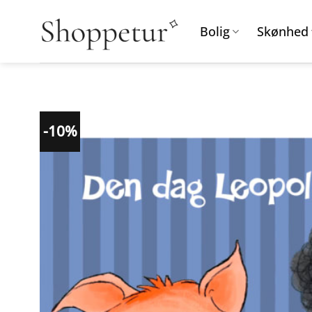
Fortsæt
til
Bolig
Skønhed
indhold
-10%