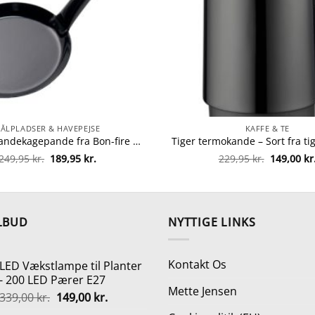
BÅLPLADSER & HAVEPEJSE
KAFFE & TE
Bon-fire pandekagepande fra Bon-fire 5708085100091
Den
Den
Den
249,95
kr.
189,95
kr.
229,95
kr.
149,00
kr
oprindelige
aktuelle
oprindeli
pris
pris
pris
var:
er:
var:
249,95 kr..
189,95 kr..
229,95 kr.
LBUD
NYTTIGE LINKS
Kontakt Os
LED Vækstlampe til Planter
- 200 LED Pærer E27
Mette Jensen
Den
Den
339,00
kr.
149,00
kr.
oprindelige
aktuelle