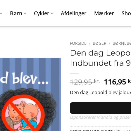
Børn
Cykler
Afdelinger
Mærker
Sho
FORSIDE
/
BØGER
/
BØRNEB
Den dag Leopold
Indbundet fra 
Den
129,95
116,95
kr.
k
oprinde
Den dag Leopold blev jaloux
pris
var:
129,95 k
(sponsoreret indhold og priser