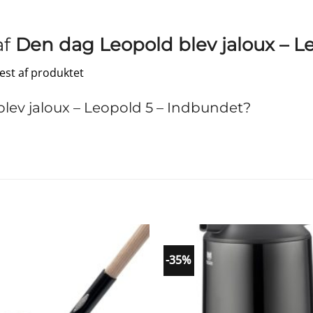
af
Den dag Leopold blev jaloux – L
test af produktet
ev jaloux – Leopold 5 – Indbundet?
-35%