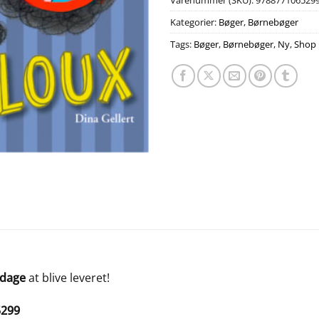
Varenummer (SKU):
978877106529
Kategorier:
Bøger
,
Børnebøger
Tags:
Bøger
,
Børnebøger
,
Ny
,
Shop
 dage
at blive leveret!
5299