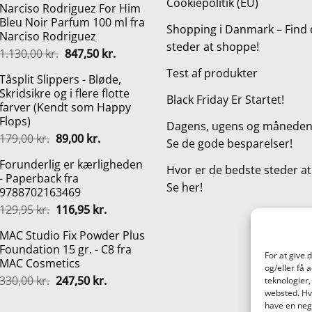
Cookiepolitik (EU)
Narciso Rodriguez For Him
pris
pris
Bleu Noir Parfum 100 ml fra
var:
er:
Shopping i Danmark – Find 
Narciso Rodriguez
339,00 kr..
149,00 kr..
steder at shoppe!
Den
Den
1.130,00
kr.
847,50
kr.
oprindelige
aktuelle
Test af produkter
Tåsplit Slippers - Bløde,
pris
pris
Skridsikre og i flere flotte
var:
er:
Black Friday Er Startet!
farver (Kendt som Happy
1.130,00 kr..
847,50 kr..
Flops)
Dagens, ugens og månedens
Den
Den
179,00
kr.
89,00
kr.
Se de gode besparelser!
oprindelige
aktuelle
Forunderlig er kærligheden
pris
pris
Hvor er de bedste steder a
- Paperback fra
var:
er:
Se her!
9788702163469
179,00 kr..
89,00 kr..
Den
Den
129,95
kr.
116,95
kr.
oprindelige
aktuelle
MAC Studio Fix Powder Plus
pris
pris
Foundation 15 gr. - C8 fra
var:
er:
For at give 
MAC Cosmetics
129,95 kr..
116,95 kr..
og/eller få 
Den
Den
330,00
kr.
247,50
kr.
teknologier,
oprindelige
aktuelle
websted. Hvi
have en nega
pris
pris