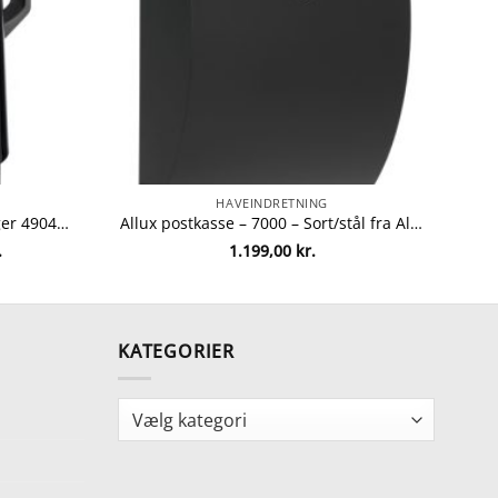
HAVEINDRETNING
Tiger termokande – Sort fra tiger 4904710193754
Allux postkasse – 7000 – Sort/stål fra Allux 5701701474736
Den
.
1.199,00
kr.
ge
aktuelle
pris
er:
.
149,00 kr..
KATEGORIER
Kategorier