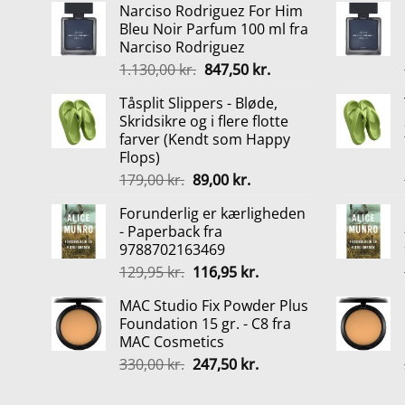
Narciso Rodriguez For Him
pris
pris
Bleu Noir Parfum 100 ml fra
var:
er:
Narciso Rodriguez
339,00 kr..
149,00 kr..
Den
Den
1.130,00
kr.
847,50
kr.
oprindelige
aktuelle
Tåsplit Slippers - Bløde,
pris
pris
Skridsikre og i flere flotte
var:
er:
farver (Kendt som Happy
1.130,00 kr..
847,50 kr..
Flops)
Den
Den
179,00
kr.
89,00
kr.
oprindelige
aktuelle
Forunderlig er kærligheden
pris
pris
- Paperback fra
var:
er:
9788702163469
179,00 kr..
89,00 kr..
Den
Den
129,95
kr.
116,95
kr.
oprindelige
aktuelle
MAC Studio Fix Powder Plus
pris
pris
Foundation 15 gr. - C8 fra
var:
er:
MAC Cosmetics
129,95 kr..
116,95 kr..
Den
Den
330,00
kr.
247,50
kr.
oprindelige
aktuelle
pris
pris