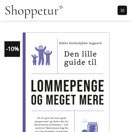
Fortsæt
til
indhold
-10%