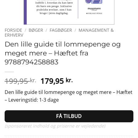
FORSIDE
/
BØGER
/
FAGBØGER
/
MANAGEMENT &
ERHVERV
Den lille guide til lommepenge og
meget mere – Hæftet fra
9788794258883
Den
Den
199,95
179,95
kr.
kr.
oprindelige
aktuelle
Den lille guide til lommepenge og meget mere – Hæftet
pris
pris
– Leveringstid: 1-3 dage
var:
er:
199,95 kr..
179,95 kr..
FÅ TILBUD
(sponsoreret indhold og priserne er vejledende)