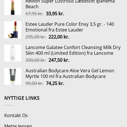
Revlon Super Lustrous Læbestift Ipanema
pris
pris
Beach
var:
er:
Den
Den
67,95
kr.
33,95
kr.
129,95 kr..
65,00 kr..
oprindelige
aktuelle
Estee Lauder Pure Color Envy 3,5 gr. - 140
pris
pris
Emotional fra Estee Lauder
var:
er:
Den
Den
295,00
kr.
222,00
kr.
67,95 kr..
33,95 kr..
oprindelige
aktuelle
Lancome Galatee Confort Cleansing Milk Dry
pris
pris
Skin 400 ml (Limited Edition) fra Lancome
var:
er:
Den
Den
330,00
kr.
247,50
kr.
295,00 kr..
222,00 kr..
oprindelige
aktuelle
Australian Bodycare Aloe Vera Gel Lemon
pris
pris
Myrtle 100 ml fra Australian Bodycare
var:
er:
Den
Den
99,00
kr.
74,25
kr.
330,00 kr..
247,50 kr..
oprindelige
aktuelle
pris
pris
NYTTIGE LINKS
var:
er:
99,00 kr..
74,25 kr..
Kontakt Os
Mette Jensen