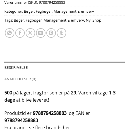
Varenummer (SKU):
9788794258883
Kategorier:
Bøger
,
Fagbøger
,
Management & erhverv
Tags:
Bøger
,
Fagbøger
,
Management & erhverv
,
Ny
,
Shop
BESKRIVELSE
ANMELDELSER (0)
500
på lager, fragtprisen er på
29
. Varen vil tage
1-3
dage
at blive leveret!
Produktid er
9788794258883
og EAN er
9788794258883
Fra brand
, se flere brands
her
.