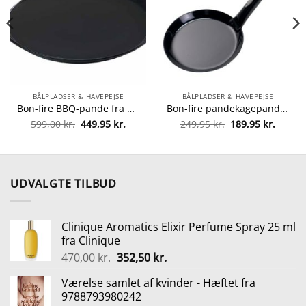
BÅLPLADSER & HAVEPEJSE
BÅLPLADSER & HAVEPEJSE
Bon-fire BBQ-pande fra Bon-fire 5708085100084
Bon-fire pandekagepande fra Bon-fire 5708085100091
Den
Den
Den
Den
599,00
kr.
449,95
kr.
249,95
kr.
189,95
kr.
oprindelige
aktuelle
oprindelige
aktuel
pris
pris
pris
pris
var:
er:
var:
er:
599,00 kr..
449,95 kr..
249,95 kr..
189,95 
UDVALGTE TILBUD
Clinique Aromatics Elixir Perfume Spray 25 ml
fra Clinique
Den
Den
470,00
kr.
352,50
kr.
oprindelige
aktuelle
Værelse samlet af kvinder - Hæftet fra
pris
pris
9788793980242
var:
er: