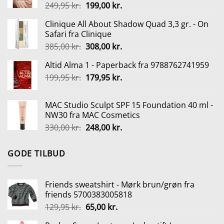
Den
Den
249,95
kr.
199,00
kr.
470,00 kr..
352,50 kr..
oprindelige
aktuelle
Clinique All About Shadow Quad 3,3 gr. - On
pris
pris
Safari fra Clinique
var:
er:
Den
Den
385,00
kr.
308,00
kr.
249,95 kr..
199,00 kr..
oprindelige
aktuelle
Altid Alma 1 - Paperback fra 9788762741959
pris
pris
Den
Den
199,95
kr.
var:
179,95
kr.
er:
oprindelige
aktuelle
385,00 kr..
308,00 kr..
pris
pris
MAC Studio Sculpt SPF 15 Foundation 40 ml -
var:
er:
NW30 fra MAC Cosmetics
199,95 kr..
179,95 kr..
Den
Den
330,00
kr.
248,00
kr.
oprindelige
aktuelle
pris
pris
GODE TILBUD
var:
er:
330,00 kr..
248,00 kr..
Friends sweatshirt - Mørk brun/grøn fra
friends 5700383005818
Den
Den
129,95
kr.
65,00
kr.
oprindelige
aktuelle