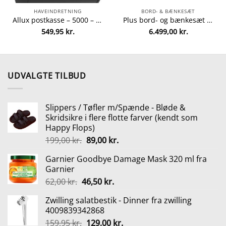
HAVEINDRETNING
BORD- & BÆNKESÆT
Allux postkasse – 5000 – Sort/stål fra Allux 5701701605147
Plus bord- og bænkesæt – Alma – Sort fra Plus 5703393717887
549,95
kr.
6.499,00
kr.
elle
00 kr..
UDVALGTE TILBUD
Slippers / Tøfler m/Spænde - Bløde &
Skridsikre i flere flotte farver (kendt som
Happy Flops)
Den
Den
199,00
kr.
89,00
kr.
oprindelige
aktuelle
Garnier Goodbye Damage Mask 320 ml fra
pris
pris
Garnier
var:
er:
Den
Den
62,00
kr.
46,50
kr.
199,00 kr..
89,00 kr..
oprindelige
aktuelle
Zwilling salatbestik - Dinner fra zwilling
pris
pris
4009839342868
var:
er:
Den
Den
159,95
kr.
129,00
kr.
62,00 kr..
46,50 kr..