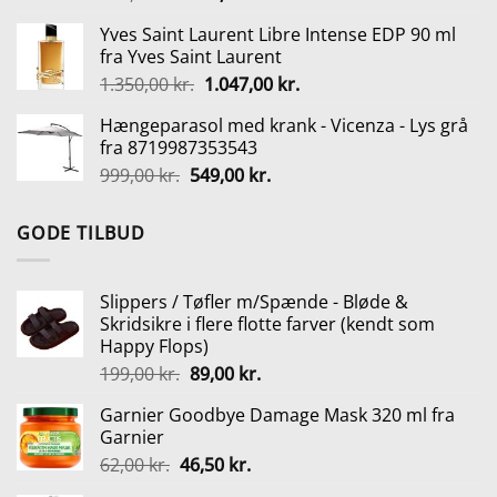
oprindelige
aktuelle
Yves Saint Laurent Libre Intense EDP 90 ml
pris
pris
fra Yves Saint Laurent
var:
er:
Den
Den
1.350,00
kr.
1.047,00
kr.
159,95 kr..
129,00 kr..
oprindelige
aktuelle
Hængeparasol med krank - Vicenza - Lys grå
pris
pris
fra 8719987353543
var:
er:
Den
Den
999,00
kr.
549,00
kr.
1.350,00 kr..
1.047,00 kr..
oprindelige
aktuelle
pris
pris
GODE TILBUD
var:
er:
999,00 kr..
549,00 kr..
Slippers / Tøfler m/Spænde - Bløde &
Skridsikre i flere flotte farver (kendt som
Happy Flops)
Den
Den
199,00
kr.
89,00
kr.
oprindelige
aktuelle
Garnier Goodbye Damage Mask 320 ml fra
pris
pris
Garnier
var:
er:
Den
Den
62,00
kr.
46,50
kr.
199,00 kr..
89,00 kr..
oprindelige
aktuelle