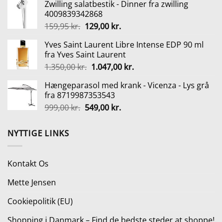
Zwilling salatbestik - Dinner fra zwilling
pris
pris
4009839342868
var:
er:
Den
Den
159,95
kr.
129,00
kr.
62,00 kr..
46,50 kr..
oprindelige
aktuelle
Yves Saint Laurent Libre Intense EDP 90 ml
pris
pris
fra Yves Saint Laurent
var:
er:
Den
Den
1.350,00
kr.
1.047,00
kr.
159,95 kr..
129,00 kr..
oprindelige
aktuelle
Hængeparasol med krank - Vicenza - Lys grå
pris
pris
fra 8719987353543
var:
er:
Den
Den
999,00
kr.
549,00
kr.
1.350,00 kr..
1.047,00 kr..
oprindelige
aktuelle
pris
pris
NYTTIGE LINKS
var:
er:
999,00 kr..
549,00 kr..
Kontakt Os
Mette Jensen
Cookiepolitik (EU)
Shopping i Danmark – Find de bedste steder at shoppe!