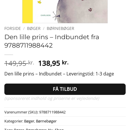
FORSIDE
/
BØGER
/
BØRNEBØGER
Den lille prins – Indbundet fra
9788711988442
Den
Den
149,95
138,95
kr.
kr.
oprindelige
aktuelle
Den lille prins – Indbundet – Leveringstid: 1-3 dage
pris
pris
var:
er:
FÅ TILBUD
149,95 kr..
138,95 kr..
(sponsoreret indhold og priserne er vejledende)
Varenummer (SKU):
9788711988442
Kategorier:
Bøger
,
Børnebøger