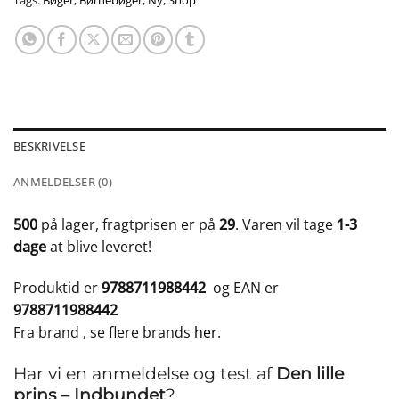
Tags:
Bøger
,
Børnebøger
,
Ny
,
Shop
BESKRIVELSE
ANMELDELSER (0)
500
på lager, fragtprisen er på
29
. Varen vil tage
1-3
dage
at blive leveret!
Produktid er
9788711988442
og EAN er
9788711988442
Fra brand
, se flere brands
her
.
Har vi en anmeldelse og test af
Den lille
prins – Indbundet
?