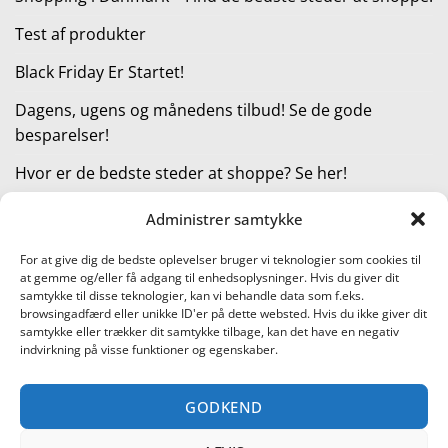
Test af produkter
Black Friday Er Startet!
Dagens, ugens og månedens tilbud! Se de gode
besparelser!
Hvor er de bedste steder at shoppe? Se her!
Administrer samtykke
KATEGORIER
For at give dig de bedste oplevelser bruger vi teknologier som cookies til
at gemme og/eller få adgang til enhedsoplysninger. Hvis du giver dit
Kategorier
samtykke til disse teknologier, kan vi behandle data som f.eks.
browsingadfærd eller unikke ID'er på dette websted. Hvis du ikke giver dit
samtykke eller trækker dit samtykke tilbage, kan det have en negativ
indvirkning på visse funktioner og egenskaber.
Læs vores guide til online shopping
GODKEND
Visa
PayPal
Stripe
MasterCard
Cash
On