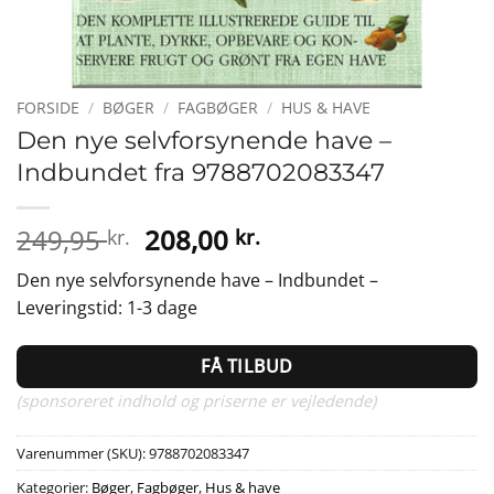
FORSIDE
/
BØGER
/
FAGBØGER
/
HUS & HAVE
Den nye selvforsynende have –
Indbundet fra 9788702083347
Den
Den
249,95
208,00
kr.
kr.
oprindelige
aktuelle
Den nye selvforsynende have – Indbundet –
pris
pris
Leveringstid: 1-3 dage
var:
er:
249,95 kr..
208,00 kr..
FÅ TILBUD
(sponsoreret indhold og priserne er vejledende)
Varenummer (SKU):
9788702083347
Kategorier:
Bøger
,
Fagbøger
,
Hus & have