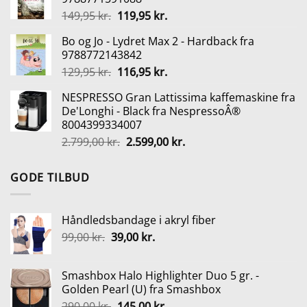
var:
er:
Den
Den
149,95
kr.
119,95
kr.
290,00 kr..
145,00 kr..
oprindelige
aktuelle
Bo og Jo - Lydret Max 2 - Hardback fra
pris
pris
9788772143842
var:
er:
Den
Den
129,95
kr.
116,95
kr.
149,95 kr..
119,95 kr..
oprindelige
aktuelle
NESPRESSO Gran Lattissima kaffemaskine fra
pris
pris
De'Longhi - Black fra NespressoÂ®
var:
er:
8004399334007
129,95 kr..
116,95 kr..
Den
Den
2.799,00
kr.
2.599,00
kr.
oprindelige
aktuelle
pris
pris
GODE TILBUD
var:
er:
2.799,00 kr..
2.599,00 kr..
Håndledsbandage i akryl fiber
Den
Den
99,00
kr.
39,00
kr.
oprindelige
aktuelle
pris
pris
Smashbox Halo Highlighter Duo 5 gr. -
var:
er:
Golden Pearl (U) fra Smashbox
99,00 kr..
39,00 kr..
Den
Den
290,00
kr.
145,00
kr.