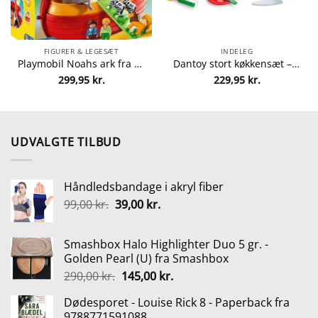
FIGURER & LEGESÆT
INDELEG
Playmobil Noahs ark fra Playmobil 4008789067654
Dantoy stort køkkensæt – 59 dele fra dantoy 5701217042566
299,95
kr.
229,95
kr.
lle
0 kr..
UDVALGTE TILBUD
Håndledsbandage i akryl fiber
Den
Den
99,00
kr.
39,00
kr.
oprindelige
aktuelle
pris
pris
Smashbox Halo Highlighter Duo 5 gr. -
var:
er:
Golden Pearl (U) fra Smashbox
99,00 kr..
39,00 kr..
Den
Den
290,00
kr.
145,00
kr.
oprindelige
aktuelle
Dødesporet - Louise Rick 8 - Paperback fra
pris
pris
9788771591088