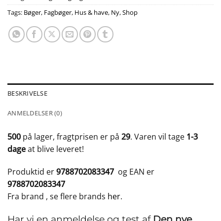
Tags:
Bøger
,
Fagbøger
,
Hus & have
,
Ny
,
Shop
BESKRIVELSE
ANMELDELSER (0)
500
på lager, fragtprisen er på
29
. Varen vil tage
1-3
dage
at blive leveret!
Produktid er
9788702083347
og EAN er
9788702083347
Fra brand
, se flere brands
her
.
Har vi en anmeldelse og test af
Den nye