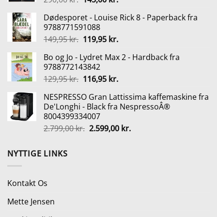
oprindelige
aktuelle
Dødesporet - Louise Rick 8 - Paperback fra
pris
pris
9788771591088
var:
er:
Den
Den
149,95
kr.
119,95
kr.
290,00 kr..
145,00 kr..
oprindelige
aktuelle
Bo og Jo - Lydret Max 2 - Hardback fra
pris
pris
9788772143842
var:
er:
Den
Den
129,95
kr.
116,95
kr.
149,95 kr..
119,95 kr..
oprindelige
aktuelle
NESPRESSO Gran Lattissima kaffemaskine fra
pris
pris
De'Longhi - Black fra NespressoÂ®
var:
er:
8004399334007
129,95 kr..
116,95 kr..
Den
Den
2.799,00
kr.
2.599,00
kr.
oprindelige
aktuelle
pris
pris
NYTTIGE LINKS
var:
er:
2.799,00 kr..
2.599,00 kr..
Kontakt Os
Mette Jensen