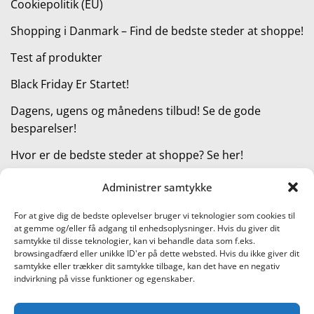
Cookiepolitik (EU)
Shopping i Danmark – Find de bedste steder at shoppe!
Test af produkter
Black Friday Er Startet!
Dagens, ugens og månedens tilbud! Se de gode
besparelser!
Hvor er de bedste steder at shoppe? Se her!
Administrer samtykke
KATEGORIER
For at give dig de bedste oplevelser bruger vi teknologier som cookies til
at gemme og/eller få adgang til enhedsoplysninger. Hvis du giver dit
Kategorier
samtykke til disse teknologier, kan vi behandle data som f.eks.
browsingadfærd eller unikke ID'er på dette websted. Hvis du ikke giver dit
samtykke eller trækker dit samtykke tilbage, kan det have en negativ
indvirkning på visse funktioner og egenskaber.
Læs vores guide til online shopping