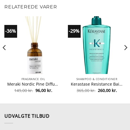
RELATEREDE VARER
-36%
-29%
FRAGRANCE OIL
SHAMPOO & CONDITIONER
Meraki Nordic Pine Diffuser 120 ml fra Meraki
Kerastase Resistance Bain Extentioniste Shampoo 500 ml fra Kerastase
Den
Den
Den
Den
149,00
kr.
96,00
kr.
365,00
kr.
260,00
kr.
oprindelige
aktuelle
oprindelige
aktuel
pris
pris
pris
pris
var:
er:
var:
er:
149,00 kr..
96,00 kr..
365,00 kr..
260,00 
UDVALGTE TILBUD