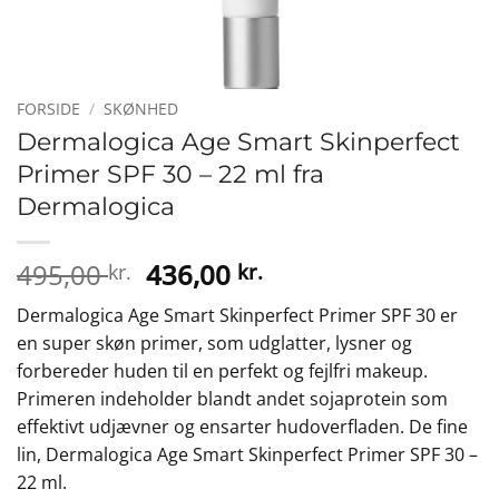
FORSIDE
/
SKØNHED
Dermalogica Age Smart Skinperfect
Primer SPF 30 – 22 ml fra
Dermalogica
Den
Den
495,00
436,00
kr.
kr.
oprindelige
aktuelle
Dermalogica Age Smart Skinperfect Primer SPF 30 er
pris
pris
en super skøn primer, som udglatter, lysner og
var:
er:
forbereder huden til en perfekt og fejlfri makeup.
495,00 kr..
436,00 kr..
Primeren indeholder blandt andet sojaprotein som
effektivt udjævner og ensarter hudoverfladen. De fine
lin, Dermalogica Age Smart Skinperfect Primer SPF 30 –
22 ml.