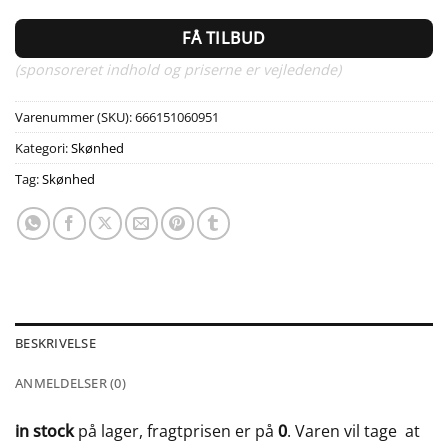
FÅ TILBUD
(sponsoreret indhold og priserne er vejledende)
Varenummer (SKU):
666151060951
Kategori:
Skønhed
Tag:
Skønhed
BESKRIVELSE
ANMELDELSER (0)
in stock
på lager, fragtprisen er på
0
. Varen vil tage
at