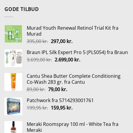
pris
pris
GODE TILBUD
var:
er:
420,00 kr..
315,00 kr..
Murad Youth Renewal Retinol Trial Kit fra
Murad
Den
Den
395,00
kr.
297,00
kr.
oprindelige
aktuelle
Braun IPL Silk Expert Pro 5 (PL5054) fra Braun
pris
pris
Den
Den
3.699,00
kr.
var:
2.699,00
er:
kr.
oprindelige
aktuelle
395,00 kr..
297,00 kr..
pris
pris
Cantu Shea Butter Complete Conditioning
var:
er:
Co-Wash 283 gr. fra Cantu
3.699,00 kr..
2.699,00 kr..
Den
Den
89,00
kr.
79,00
kr.
oprindelige
aktuelle
Patchwork fra 5714293001761
pris
pris
Den
Den
199,95
kr.
var:
159,95
kr.
er:
oprindelige
aktuelle
89,00 kr..
79,00 kr..
pris
pris
Meraki Roomspray 100 ml - White Tea fra
var:
er:
Meraki
199,95 kr..
159,95 kr..