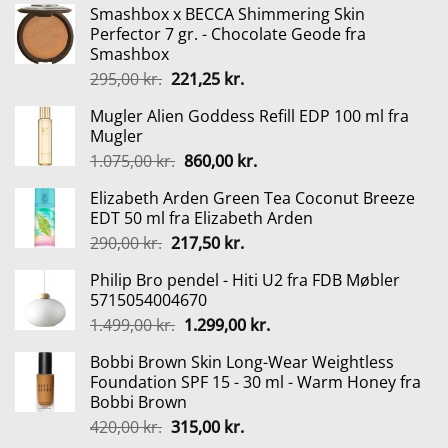
Smashbox x BECCA Shimmering Skin
Perfector 7 gr. - Chocolate Geode fra
Smashbox
Den
Den
295,00
kr.
221,25
kr.
oprindelige
aktuelle
Mugler Alien Goddess Refill EDP 100 ml fra
pris
pris
Mugler
var:
er:
Den
Den
1.075,00
kr.
860,00
kr.
295,00 kr..
221,25 kr..
oprindelige
aktuelle
Elizabeth Arden Green Tea Coconut Breeze
pris
pris
EDT 50 ml fra Elizabeth Arden
var:
er:
Den
Den
290,00
kr.
217,50
kr.
1.075,00 kr..
860,00 kr..
oprindelige
aktuelle
Philip Bro pendel - Hiti U2 fra FDB Møbler
pris
pris
5715054004670
var:
er:
Den
Den
1.499,00
kr.
1.299,00
kr.
290,00 kr..
217,50 kr..
oprindelige
aktuelle
Bobbi Brown Skin Long-Wear Weightless
pris
pris
Foundation SPF 15 - 30 ml - Warm Honey fra
var:
er:
Bobbi Brown
1.499,00 kr..
1.299,00 kr..
Den
Den
420,00
kr.
315,00
kr.
oprindelige
aktuelle