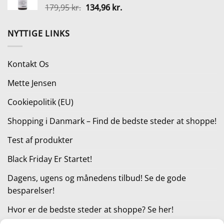
Den
Den
179,95
kr.
134,96
kr.
oprindelige
aktuelle
pris
pris
NYTTIGE LINKS
var:
er:
179,95 kr..
134,96 kr..
Kontakt Os
Mette Jensen
Cookiepolitik (EU)
Shopping i Danmark – Find de bedste steder at shoppe!
Test af produkter
Black Friday Er Startet!
Dagens, ugens og månedens tilbud! Se de gode
besparelser!
Hvor er de bedste steder at shoppe? Se her!