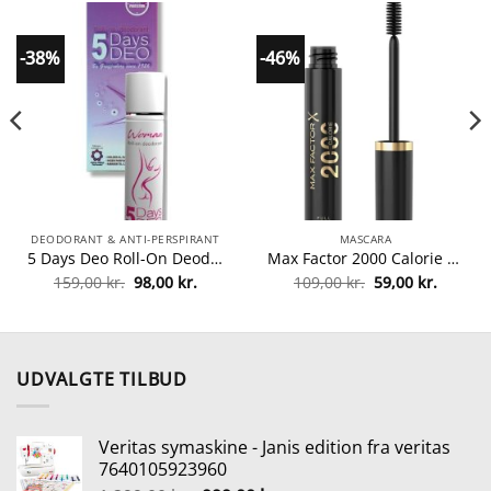
-38%
-46%
DEODORANT & ANTI-PERSPIRANT
MASCARA
5 Days Deo Roll-On Deodorant 30 ml – Women fra 5 Days DEO
Max Factor 2000 Calorie Mascara 9 ml – Black fra Max Factor
Den
Den
Den
Den
159,00
kr.
98,00
kr.
109,00
kr.
59,00
kr.
lle
oprindelige
aktuelle
oprindelige
aktuell
pris
pris
pris
pris
var:
er:
var:
er:
0 kr..
159,00 kr..
98,00 kr..
109,00 kr..
59,00 kr
UDVALGTE TILBUD
Veritas symaskine - Janis edition fra veritas
7640105923960