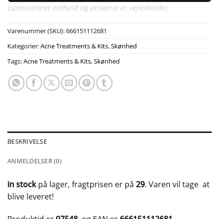
(sponsoreret indhold og priserne er vejledende)
Varenummer (SKU):
666151112681
Kategorier:
Acne Treatments & Kits
,
Skønhed
Tags:
Acne Treatments & Kits
,
Skønhed
BESKRIVELSE
ANMELDELSER (0)
in stock
på lager, fragtprisen er på
29
. Varen vil tage
at
blive leveret!