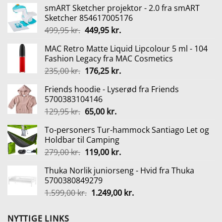
smART Sketcher projektor - 2.0 fra smART
Sketcher 854617005176
Den
Den
499,95
kr.
449,95
kr.
oprindelige
aktuelle
MAC Retro Matte Liquid Lipcolour 5 ml - 104
pris
pris
Fashion Legacy fra MAC Cosmetics
var:
er:
Den
Den
235,00
kr.
176,25
kr.
499,95 kr..
449,95 kr..
oprindelige
aktuelle
Friends hoodie - Lyserød fra Friends
pris
pris
5700383104146
var:
er:
Den
Den
129,95
kr.
65,00
kr.
235,00 kr..
176,25 kr..
oprindelige
aktuelle
To-personers Tur-hammock Santiago Let og
pris
pris
Holdbar til Camping
var:
er:
Den
Den
279,00
kr.
119,00
kr.
129,95 kr..
65,00 kr..
oprindelige
aktuelle
Thuka Norlik juniorseng - Hvid fra Thuka
pris
pris
5700380849279
var:
er:
Den
Den
1.599,00
kr.
1.249,00
kr.
279,00 kr..
119,00 kr..
oprindelige
aktuelle
pris
pris
NYTTIGE LINKS