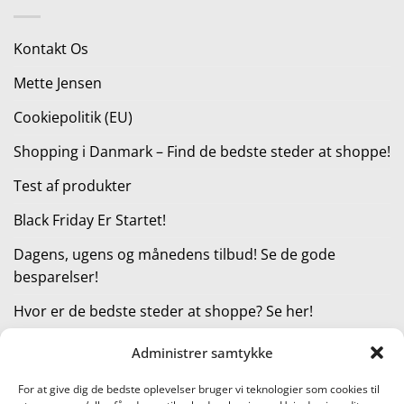
var:
er:
1.599,00 kr..
1.249,00 kr..
Kontakt Os
Mette Jensen
Cookiepolitik (EU)
Shopping i Danmark – Find de bedste steder at shoppe!
Test af produkter
Black Friday Er Startet!
Dagens, ugens og månedens tilbud! Se de gode
besparelser!
Hvor er de bedste steder at shoppe? Se her!
Administrer samtykke
KATEGORIER
For at give dig de bedste oplevelser bruger vi teknologier som cookies til