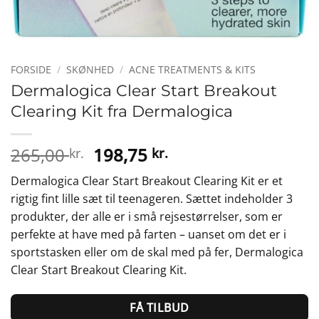
FORSIDE
/
SKØNHED
/
ACNE TREATMENTS & KITS
Dermalogica Clear Start Breakout
Clearing Kit fra Dermalogica
Den
Den
265,00
198,75
kr.
kr.
oprindelige
aktuelle
Dermalogica Clear Start Breakout Clearing Kit er et
pris
pris
rigtig fint lille sæt til teenageren. Sættet indeholder 3
var:
er:
produkter, der alle er i små rejsestørrelser, som er
265,00 kr..
198,75 kr..
perfekte at have med på farten – uanset om det er i
sportstasken eller om de skal med på fer, Dermalogica
Clear Start Breakout Clearing Kit.
FÅ TILBUD