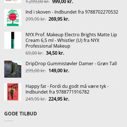
Den
Den
1.299,00
kr.
999,00
kr.
oprindelige
aktuelle
Ind i skoven - Indbundet fra 9788702270532
pris
pris
Den
Den
299,95
kr.
269,95
var:
kr.
er:
oprindelige
aktuelle
1.299,00 kr..
999,00 kr..
pris
pris
NYX Prof. Makeup Electro Brights Matte Lip
var:
er:
Cream 6,5 ml - Whistler (U) fra NYX
299,95 kr..
269,95 kr..
Professional Makeup
Den
Den
69,00
kr.
34,50
kr.
oprindelige
aktuelle
DripDrop Gummistøvler Damer - Grøn Tall
pris
pris
Den
Den
299,00
kr.
var:
149,00
kr.
er:
oprindelige
aktuelle
69,00 kr..
34,50 kr..
pris
pris
Happy fat - Fordi du godt må være tyk -
var:
er:
Indbundet fra 9788771916782
299,00 kr..
149,00 kr..
Den
Den
249,95
kr.
224,95
kr.
oprindelige
aktuelle
pris
pris
GODE TILBUD
var:
er:
249,95 kr..
224,95 kr..