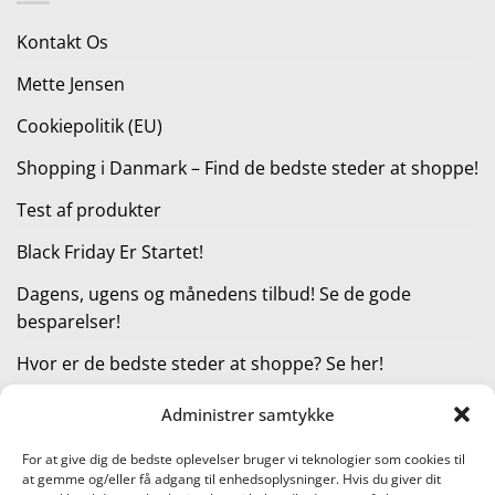
129,95 kr..
65,00 kr..
Kontakt Os
Mette Jensen
Cookiepolitik (EU)
Shopping i Danmark – Find de bedste steder at shoppe!
Test af produkter
Black Friday Er Startet!
Dagens, ugens og månedens tilbud! Se de gode
besparelser!
Hvor er de bedste steder at shoppe? Se her!
Administrer samtykke
KATEGORIER
For at give dig de bedste oplevelser bruger vi teknologier som cookies til
at gemme og/eller få adgang til enhedsoplysninger. Hvis du giver dit
Kategorier