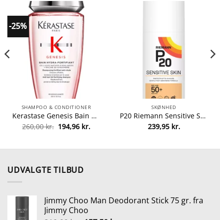
-25%
SHAMPOO & CONDITIONER
SKØNHED
Kerastase Genesis Bain Hydra-Fortifiant Shampoo 250 ml fra Kerastase
P20 Riemann Sensitive Skin Sun Protection Cream SPF 50+ – 200 ml fra P20 Riemann
Den
Den
260,00
kr.
194,96
kr.
239,95
kr.
lle
oprindelige
aktuelle
pris
pris
var:
er:
0 kr..
260,00 kr..
194,96 kr..
UDVALGTE TILBUD
Jimmy Choo Man Deodorant Stick 75 gr. fra
Jimmy Choo