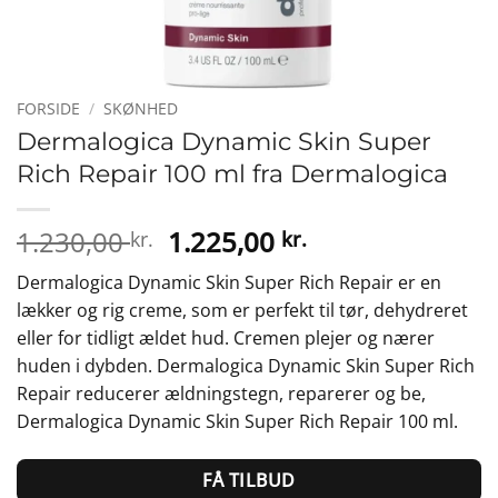
FORSIDE
/
SKØNHED
Dermalogica Dynamic Skin Super
Rich Repair 100 ml fra Dermalogica
Den
Den
1.230,00
1.225,00
kr.
kr.
oprindelige
aktuelle
Dermalogica Dynamic Skin Super Rich Repair er en
pris
pris
lækker og rig creme, som er perfekt til tør, dehydreret
var:
er:
eller for tidligt ældet hud. Cremen plejer og nærer
1.230,00 kr..
1.225,00 kr..
huden i dybden. Dermalogica Dynamic Skin Super Rich
Repair reducerer ældningstegn, reparerer og be,
Dermalogica Dynamic Skin Super Rich Repair 100 ml.
FÅ TILBUD