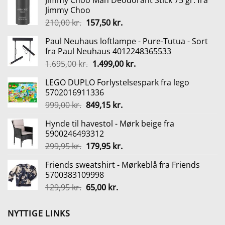
Jimmy Choo Man Deodorant Stick 75 gr. fra
Jimmy Choo
Den
Den
210,00
kr.
157,50
kr.
oprindelige
aktuelle
Paul Neuhaus loftlampe - Pure-Tutua - Sort
pris
pris
fra Paul Neuhaus 4012248365533
var:
er:
Den
Den
1.695,00
kr.
1.499,00
kr.
210,00 kr..
157,50 kr..
oprindelige
aktuelle
LEGO DUPLO Forlystelsespark fra lego
pris
pris
5702016911336
var:
er:
Den
Den
999,00
kr.
849,15
kr.
1.695,00 kr..
1.499,00 kr..
oprindelige
aktuelle
Hynde til havestol - Mørk beige fra
pris
pris
5900246493312
var:
er:
Den
Den
299,95
kr.
179,95
kr.
999,00 kr..
849,15 kr..
oprindelige
aktuelle
Friends sweatshirt - Mørkeblå fra Friends
pris
pris
5700383109998
var:
er:
Den
Den
129,95
kr.
65,00
kr.
299,95 kr..
179,95 kr..
oprindelige
aktuelle
pris
pris
NYTTIGE LINKS
var:
er: