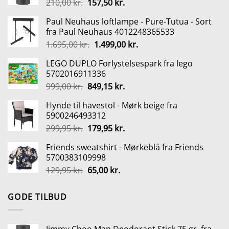
Den
Den
210,00
kr.
157,50
kr.
oprindelige
aktuelle
Paul Neuhaus loftlampe - Pure-Tutua - Sort
pris
pris
fra Paul Neuhaus 4012248365533
var:
er:
Den
Den
1.695,00
kr.
1.499,00
kr.
210,00 kr..
157,50 kr..
oprindelige
aktuelle
LEGO DUPLO Forlystelsespark fra lego
pris
pris
5702016911336
var:
er:
Den
Den
999,00
kr.
849,15
kr.
1.695,00 kr..
1.499,00 kr..
oprindelige
aktuelle
Hynde til havestol - Mørk beige fra
pris
pris
5900246493312
var:
er:
Den
Den
299,95
kr.
179,95
kr.
999,00 kr..
849,15 kr..
oprindelige
aktuelle
Friends sweatshirt - Mørkeblå fra Friends
pris
pris
5700383109998
var:
er:
Den
Den
129,95
kr.
65,00
kr.
299,95 kr..
179,95 kr..
oprindelige
aktuelle
pris
pris
GODE TILBUD
var:
er:
129,95 kr..
65,00 kr..