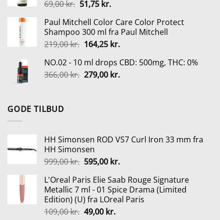
Den
Den
69,00
kr.
51,75
kr.
oprindelige
aktuelle
Paul Mitchell Color Care Color Protect
pris
pris
Shampoo 300 ml fra Paul Mitchell
var:
er:
Den
Den
219,00
kr.
164,25
kr.
69,00 kr..
51,75 kr..
oprindelige
aktuelle
NO.02 - 10 ml drops CBD: 500mg, THC: 0%
pris
pris
Den
Den
366,00
kr.
var:
279,00
kr.
er:
oprindelige
aktuelle
219,00 kr..
164,25 kr..
pris
pris
var:
er:
GODE TILBUD
366,00 kr..
279,00 kr..
HH Simonsen ROD VS7 Curl Iron 33 mm fra
HH Simonsen
Den
Den
999,00
kr.
595,00
kr.
oprindelige
aktuelle
L'Oreal Paris Elie Saab Rouge Signature
pris
pris
Metallic 7 ml - 01 Spice Drama (Limited
var:
er:
Edition) (U) fra LOreal Paris
999,00 kr..
595,00 kr..
Den
Den
109,00
kr.
49,00
kr.