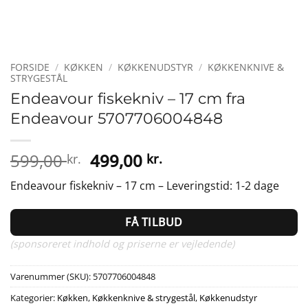
FORSIDE
/
KØKKEN
/
KØKKENUDSTYR
/
KØKKENKNIVE &
STRYGESTÅL
Endeavour fiskekniv – 17 cm fra
Endeavour 5707706004848
Den
Den
599,00
499,00
kr.
kr.
oprindelige
aktuelle
Endeavour fiskekniv – 17 cm – Leveringstid: 1-2 dage
pris
pris
var:
er:
FÅ TILBUD
599,00 kr..
499,00 kr..
(sponsoreret indhold og priserne er vejledende)
Varenummer (SKU):
5707706004848
Kategorier:
Køkken
,
Køkkenknive & strygestål
,
Køkkenudstyr