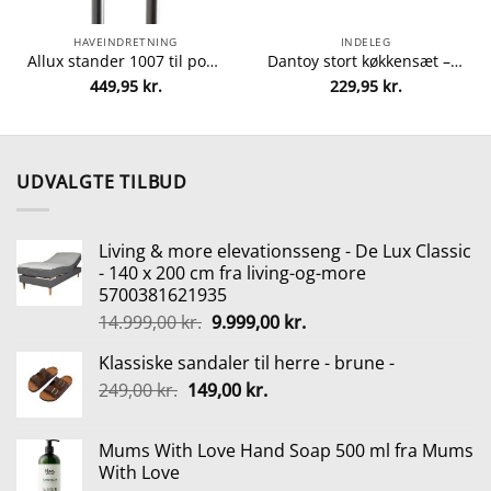
HAVEINDRETNING
INDELEG
Allux stander 1007 til postkasse – Sort fra allux 5701701590085
Dantoy stort køkkensæt – 59 dele fra dantoy 5701217042566
449,95
kr.
229,95
kr.
lle
5 kr..
UDVALGTE TILBUD
Living & more elevationsseng - De Lux Classic
- 140 x 200 cm fra living-og-more
5700381621935
Den
Den
14.999,00
kr.
9.999,00
kr.
oprindelige
aktuelle
Klassiske sandaler til herre - brune -
pris
pris
Den
Den
249,00
kr.
149,00
var:
kr.
er:
oprindelige
aktuelle
14.999,00 kr..
9.999,00 kr..
pris
pris
Mums With Love Hand Soap 500 ml fra Mums
var:
er:
With Love
249,00 kr..
149,00 kr..