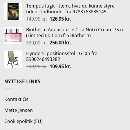
oprindelige
aktuelle
Tempus fugit - tænk, hvis du kunne styre
pris
pris
tiden - Indbundet fra 9788763835145
var:
er:
Den
Den
149,95
kr.
126,95
kr.
109,00 kr..
49,00 kr..
oprindelige
aktuelle
Biotherm Aquasource Cica Nutri Cream 75 ml
pris
pris
(Limited Edition) fra Biotherm
var:
er:
Den
Den
320,00
kr.
256,00
kr.
149,95 kr..
126,95 kr..
oprindelige
aktuelle
Hynde til positionsstol - Grøn fra
pris
pris
5900246493282
var:
er:
Den
Den
299,95
kr.
109,95
kr.
320,00 kr..
256,00 kr..
oprindelige
aktuelle
pris
pris
NYTTIGE LINKS
var:
er:
299,95 kr..
109,95 kr..
Kontakt Os
Mette Jensen
Cookiepolitik (EU)