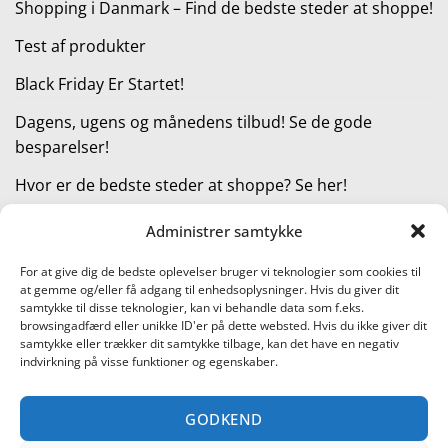
Shopping i Danmark – Find de bedste steder at shoppe!
Test af produkter
Black Friday Er Startet!
Dagens, ugens og månedens tilbud! Se de gode
besparelser!
Hvor er de bedste steder at shoppe? Se her!
Administrer samtykke
KATEGORIER
For at give dig de bedste oplevelser bruger vi teknologier som cookies til
at gemme og/eller få adgang til enhedsoplysninger. Hvis du giver dit
Kategorier
samtykke til disse teknologier, kan vi behandle data som f.eks.
browsingadfærd eller unikke ID'er på dette websted. Hvis du ikke giver dit
samtykke eller trækker dit samtykke tilbage, kan det have en negativ
indvirkning på visse funktioner og egenskaber.
Læs vores guide til online shopping
GODKEND
Visa
PayPal
Stripe
MasterCard
Cash
On