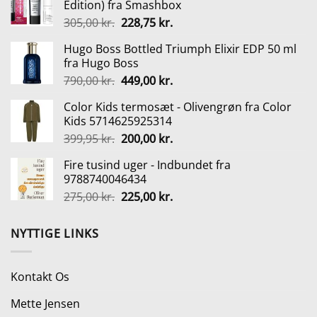
Edition) fra Smashbox
var:
er:
Den
Den
305,00
kr.
228,75
kr.
149,95 kr..
145,00 kr..
oprindelige
aktuelle
Hugo Boss Bottled Triumph Elixir EDP 50 ml
pris
pris
fra Hugo Boss
var:
er:
Den
Den
790,00
kr.
449,00
kr.
305,00 kr..
228,75 kr..
oprindelige
aktuelle
Color Kids termosæt - Olivengrøn fra Color
pris
pris
Kids 5714625925314
var:
er:
Den
Den
399,95
kr.
200,00
kr.
790,00 kr..
449,00 kr..
oprindelige
aktuelle
Fire tusind uger - Indbundet fra
pris
pris
9788740046434
var:
er:
Den
Den
275,00
kr.
225,00
kr.
399,95 kr..
200,00 kr..
oprindelige
aktuelle
pris
pris
NYTTIGE LINKS
var:
er:
275,00 kr..
225,00 kr..
Kontakt Os
Mette Jensen