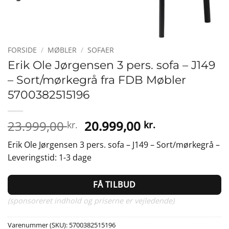
FORSIDE
/
MØBLER
/
SOFAER
Erik Ole Jørgensen 3 pers. sofa – J149
– Sort/mørkegrå fra FDB Møbler
5700382515196
Den
Den
23.999,00
20.999,00
kr.
kr.
oprindelige
aktuelle
Erik Ole Jørgensen 3 pers. sofa – J149 – Sort/mørkegrå –
pris
pris
Leveringstid: 1-3 dage
var:
er:
23.999,00 kr..
20.999,00 kr.
FÅ TILBUD
(sponsoreret indhold og priserne er vejledende)
Varenummer (SKU):
5700382515196