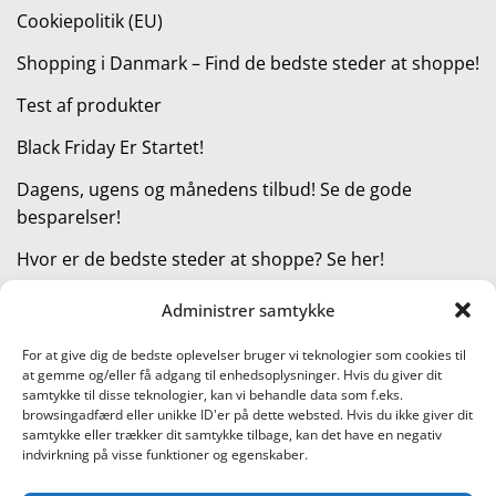
Cookiepolitik (EU)
Shopping i Danmark – Find de bedste steder at shoppe!
Test af produkter
Black Friday Er Startet!
Dagens, ugens og månedens tilbud! Se de gode
besparelser!
Hvor er de bedste steder at shoppe? Se her!
Administrer samtykke
KATEGORIER
For at give dig de bedste oplevelser bruger vi teknologier som cookies til
at gemme og/eller få adgang til enhedsoplysninger. Hvis du giver dit
Kategorier
samtykke til disse teknologier, kan vi behandle data som f.eks.
browsingadfærd eller unikke ID'er på dette websted. Hvis du ikke giver dit
samtykke eller trækker dit samtykke tilbage, kan det have en negativ
indvirkning på visse funktioner og egenskaber.
Læs vores guide til online shopping