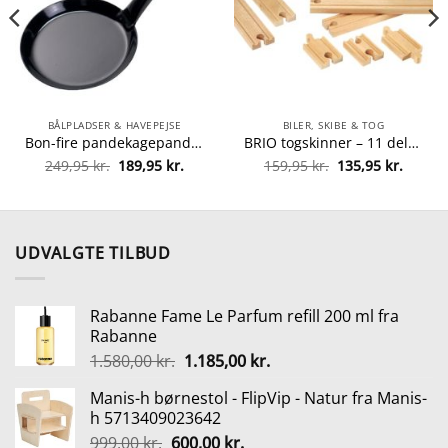
BÅLPLADSER & HAVEPEJSE
BILER, SKIBE & TOG
Bon-fire pandekagepande fra Bon-fire 5708085100091
BRIO togskinner – 11 dele fra brio 7312350334012
Den
Den
Den
Den
249,95
kr.
189,95
kr.
159,95
kr.
135,95
kr.
oprindelige
aktuelle
oprindelige
aktuel
pris
pris
pris
pris
var:
er:
var:
er:
249,95 kr..
189,95 kr..
159,95 kr..
135,95 
UDVALGTE TILBUD
Rabanne Fame Le Parfum refill 200 ml fra
Rabanne
Den
Den
1.580,00
kr.
1.185,00
kr.
oprindelige
aktuelle
Manis-h børnestol - FlipVip - Natur fra Manis-
pris
pris
h 5713409023642
var:
er:
Den
Den
999,00
kr.
600,00
kr.
1.580,00 kr..
1.185,00 kr..