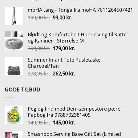
oprindelige
aktuelle
moHA tang - Tonga fra moHA 7611264507421
pris
pris
Den
Den
199,00
kr.
var:
99,00
kr.
er:
oprindelige
aktuelle
999,00 kr..
600,00 kr..
pris
pris
Blødt og Komfortabelt Hundeseng til Katte
var:
er:
og Kaniner - Størrelse M
199,00 kr..
99,00 kr..
Den
Den
309,00
kr.
179,00
kr.
oprindelige
aktuelle
Summer Infant Tote Pusletaske -
pris
pris
Charcoal/Tan
var:
er:
Den
Den
378,95
kr.
262,50
kr.
309,00 kr..
179,00 kr..
oprindelige
aktuelle
pris
pris
GODE TILBUD
var:
er:
378,95 kr..
262,50 kr..
Peg og find med Den kæmpestore pære -
Papbog fra 9788702381405
Den
Den
149,95
kr.
145,00
kr.
oprindelige
aktuelle
Smashbox Serving Base Gift Set (Limited
pris
pris