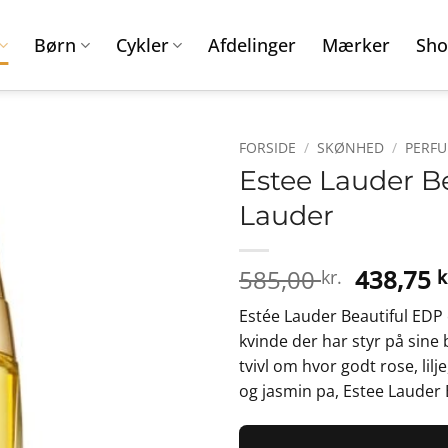
Børn
Cykler
Afdelinger
Mærker
Sho
FORSIDE
/
SKØNHED
/
PERF
Estee Lauder Be
Lauder
Den
585,00
438,75
kr.
k
oprinde
Estée Lauder Beautiful EDP 
pris
kvinde der har styr på sine 
var:
tvivl om hvor godt rose, lil
585,00 k
og jasmin pa, Estee Lauder 