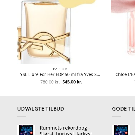
PARFUME
YSL Libre For Her EDP 50 ml fra Yves Saint Laurent
Chloe L'E
Den
Den
780,00
kr.
545,00
kr.
oprindelige
aktuelle
pris
pris
var:
er:
780,00 kr..
545,00 kr..
UDVALGTE TILBUD
GODE TI
Rummets rekordbog -
Størst, hurtigst, farligst,