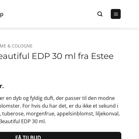
p
UME & COLOGNE
autiful EDP 30 ml fra Estee
Den
r.
lige
aktuelle
er en dyb og fyldig duft, der passer til den modne
pris
blomster. For hvis du har det, er du ikke et sekund i
er:
je, tuberose, morgenfrue, appelsinblomst, liljekonval,
r..
438,75 kr..
Beautiful EDP 30 ml.
FÅ TILBUD