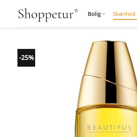
Fortsæt
til
Bolig
Skønhed
indhold
-25%