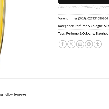
(sponsoreret indhold og priser
Varenummer (SKU):
027131086864
Kategorier:
Perfume & Cologne
,
Sk
Tags:
Perfume & Cologne
,
Skønhed
at blive leveret!