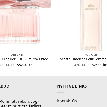
PARFUME
PARFUME
au For Her EDT 50 ml fra Chloe
Den
Den
Den
735,00
kr.
552,00
kr.
430,00
kr.
323,00
kr
oprindelige
aktuelle
oprindeli
pris
pris
pris
var:
er:
var:
735,00 kr..
552,00 kr..
430,00 kr.
LBUD
NYTTIGE LINKS
Kontakt Os
Rummets rekordbog -
Størst, hurtigst, farligst,