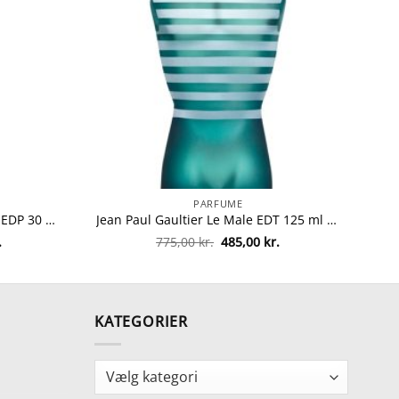
PARFUME
Lacoste Timeless Pour Femme EDP 30 ml fra Lacoste
Jean Paul Gaultier Le Male EDT 125 ml fra Jean Paul Gaultier
Den
Den
Den
.
775,00
kr.
485,00
kr.
ge
aktuelle
oprindelige
aktuelle
pris
pris
pris
er:
var:
er:
.
323,00 kr..
775,00 kr..
485,00 kr..
KATEGORIER
Kategorier