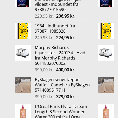
vildest - Indbundet fra
9788727015590
Den
Den
229,95
kr.
206,95
kr.
oprindelige
aktuelle
1984 - Indbundet fra
pris
pris
9788711985328
var:
er:
Den
Den
249,95
kr.
224,95
kr.
229,95 kr..
206,95 kr..
oprindelige
aktuelle
Morphy Richards
pris
pris
brødrister - 240134 - Hvid
var:
er:
fra Morphy Richards
249,95 kr..
224,95 kr..
5011832070302
Den
Den
999,00
kr.
400,00
kr.
oprindelige
aktuelle
BySkagen sengetæppe -
pris
pris
Waffel - Camel fra BySkagen
var:
er:
5714089517711
999,00 kr..
400,00 kr..
Den
Den
399,00
kr.
379,00
kr.
oprindelige
aktuelle
L'Oreal Paris Elvital Dream
pris
pris
Length 8 Second Wonder
var:
er:
Water 200 ml fra LOreal