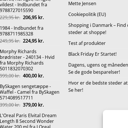
Mette Jensen
vildest - Indbundet fra
9788727015590
Cookiepolitik (EU)
Den
Den
229,95
kr.
206,95
kr.
oprindelige
aktuelle
Shopping i Danmark – Find 
1984 - Indbundet fra
pris
pris
steder at shoppe!
9788711985328
var:
er:
Den
Den
249,95
kr.
224,95
kr.
229,95 kr..
206,95 kr..
Test af produkter
oprindelige
aktuelle
Morphy Richards
pris
pris
Black Friday Er Startet!
brødrister - 240134 - Hvid
var:
er:
fra Morphy Richards
249,95 kr..
224,95 kr..
Dagens, ugens og månedens
5011832070302
Se de gode besparelser!
Den
Den
999,00
kr.
400,00
kr.
oprindelige
aktuelle
Hvor er de bedste steder a
BySkagen sengetæppe -
pris
pris
Se her!
Waffel - Camel fra BySkagen
var:
er:
5714089517711
999,00 kr..
400,00 kr..
Den
Den
399,00
kr.
379,00
kr.
oprindelige
aktuelle
L'Oreal Paris Elvital Dream
pris
pris
Length 8 Second Wonder
var:
er:
Water 200 ml fra LOreal