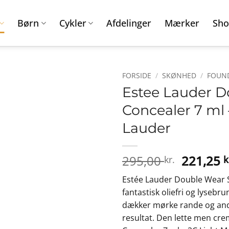
Børn
Cykler
Afdelinger
Mærker
Sho
FORSIDE
/
SKØNHED
/
FOUN
Estee Lauder D
Concealer 7 ml 
Lauder
Den
295,00
221,25
kr.
k
oprinde
Estée Lauder Double Wear S
pris
fantastisk oliefri og lysebr
var:
dækker mørke rande og and
295,00 k
resultat. Den lette men cr