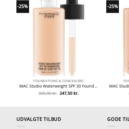
-25%
-25%
FOUNDATIONS & CONCEALERS
FO
MAC Studio Waterweight SPF 30 Foundation 30 ml – NW15 fra MAC Cosmetics
Den
Den
330,00
kr.
247,50
kr.
oprindelige
aktuelle
pris
pris
var:
er:
330,00 kr..
247,50 kr..
UDVALGTE TILBUD
GODE TI