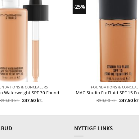
-25%
UNDATIONS & CONCEALERS
FOUNDATIONS & CONCEAL
MAC Studio Waterweight SPF 30 Foundation 30 ml – NC44 fra MAC Cosmetics
Den
Den
Den
330,00
kr.
247,50
kr.
330,00
kr.
247,50
kr
oprindelige
aktuelle
oprindeli
pris
pris
pris
var:
er:
var:
330,00 kr..
247,50 kr..
330,00 kr.
LBUD
NYTTIGE LINKS