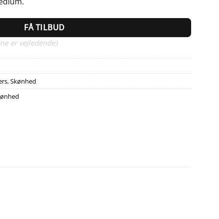
Medium.
FÅ TILBUD
ne er vejledende)
ers
,
Skønhed
kønhed