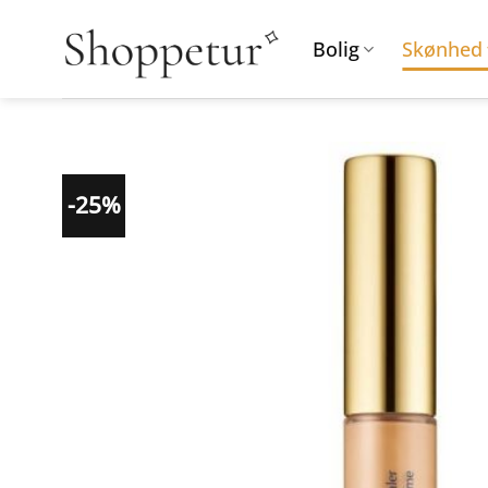
Fortsæt
til
Bolig
Skønhed
indhold
-25%