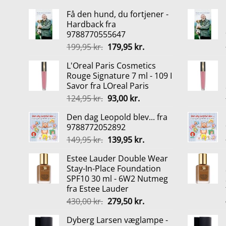
Få den hund, du fortjener -
Hardback fra
9788770555647
Den
Den
199,95
kr.
179,95
kr.
oprindelige
aktuelle
L'Oreal Paris Cosmetics
pris
pris
Rouge Signature 7 ml - 109 I
var:
er:
Savor fra LOreal Paris
199,95 kr..
179,95 kr..
Den
Den
124,95
kr.
93,00
kr.
oprindelige
aktuelle
Den dag Leopold blev... fra
pris
pris
9788772052892
var:
er:
Den
Den
149,95
kr.
139,95
kr.
124,95 kr..
93,00 kr..
oprindelige
aktuelle
Estee Lauder Double Wear
pris
pris
Stay-In-Place Foundation
var:
er:
SPF10 30 ml - 6W2 Nutmeg
149,95 kr..
139,95 kr..
fra Estee Lauder
Den
Den
430,00
kr.
279,50
kr.
oprindelige
aktuelle
Dyberg Larsen væglampe -
pris
pris