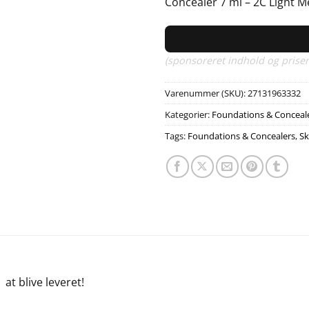
Concealer 7 ml – 2C Light 
(sponsoreret indhold og priser
Varenummer (SKU):
27131963332
Kategorier:
Foundations & Conceal
Tags:
Foundations & Concealers
,
S
e
at blive leveret!