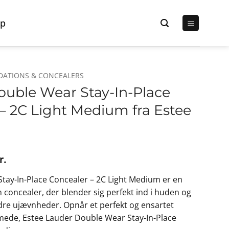
p
DATIONS & CONCEALERS
ouble Wear Stay-In-Place
– 2C Light Medium fra Estee
Den
r.
lige
aktuelle
tay-In-Place Concealer – 2C Light Medium er en
pris
un concealer, der blender sig perfekt ind i huden og
er:
re ujævnheder. Opnår et perfekt og ensartet
r..
221,25 kr..
emede, Estee Lauder Double Wear Stay-In-Place