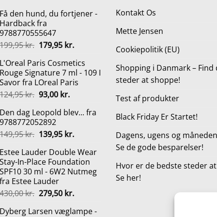
Kontakt Os
Få den hund, du fortjener -
Hardback fra
Mette Jensen
9788770555647
Den
Den
199,95
kr.
179,95
kr.
Cookiepolitik (EU)
oprindelige
aktuelle
L'Oreal Paris Cosmetics
pris
pris
Shopping i Danmark – Find 
Rouge Signature 7 ml - 109 I
var:
er:
steder at shoppe!
Savor fra LOreal Paris
199,95 kr..
179,95 kr..
Den
Den
124,95
kr.
93,00
kr.
Test af produkter
oprindelige
aktuelle
Den dag Leopold blev... fra
pris
pris
Black Friday Er Startet!
9788772052892
var:
er:
Den
Den
149,95
kr.
139,95
kr.
124,95 kr..
93,00 kr..
Dagens, ugens og månedens
oprindelige
aktuelle
Se de gode besparelser!
Estee Lauder Double Wear
pris
pris
Stay-In-Place Foundation
var:
er:
Hvor er de bedste steder a
SPF10 30 ml - 6W2 Nutmeg
149,95 kr..
139,95 kr..
Se her!
fra Estee Lauder
Den
Den
430,00
kr.
279,50
kr.
oprindelige
aktuelle
Dyberg Larsen væglampe -
pris
pris