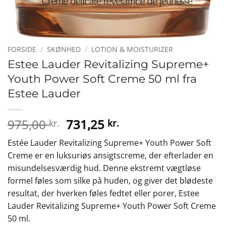
FORSIDE
/
SKØNHED
/
LOTION & MOISTURIZER
Estee Lauder Revitalizing Supreme+
Youth Power Soft Creme 50 ml fra
Estee Lauder
Den
Den
975,00
731,25
kr.
kr.
oprindelige
aktuelle
Estée Lauder Revitalizing Supreme+ Youth Power Soft
pris
pris
Creme er en luksuriøs ansigtscreme, der efterlader en
var:
er:
misundelsesværdig hud. Denne ekstremt vægtløse
975,00 kr..
731,25 kr..
formel føles som silke på huden, og giver det blødeste
resultat, der hverken føles fedtet eller porer, Estee
Lauder Revitalizing Supreme+ Youth Power Soft Creme
50 ml.