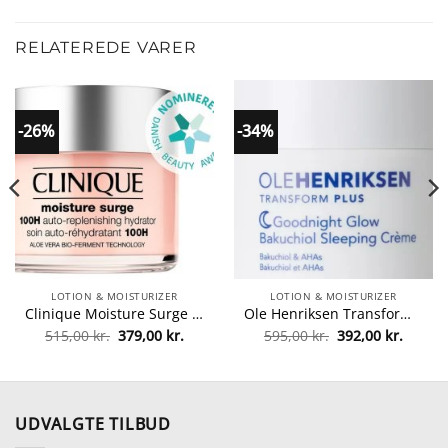
RELATEREDE VARER
-26%
-34%
LOTION & MOISTURIZER
LOTION & MOISTURIZER
Clinique Moisture Surge 100H Auto-Replenishing Hydrator 125 ml (Limited Edition) fra Clinique
Ole Henriksen Transform Plus Goodnight Glow Bakuchiol Sleeping Creme 50 ml fra Ole Henriksen
Den
Den
Den
Den
515,00
kr.
379,00
kr.
595,00
kr.
392,00
kr.
le
oprindelige
aktuelle
oprindelige
aktuel
pris
pris
pris
pris
var:
er:
var:
er:
kr..
515,00 kr..
379,00 kr..
595,00 kr..
392,00 
UDVALGTE TILBUD