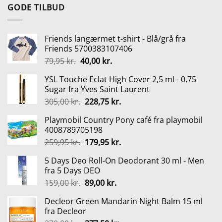
pris
pris
GODE TILBUD
var:
er:
370,00 kr..
277,50 kr..
Friends langærmet t-shirt - Blå/grå fra
Friends 5700383107406
Den
Den
79,95
kr.
40,00
kr.
oprindelige
aktuelle
YSL Touche Eclat High Cover 2,5 ml - 0,75
pris
pris
Sugar fra Yves Saint Laurent
var:
er:
Den
Den
305,00
kr.
228,75
kr.
79,95 kr..
40,00 kr..
oprindelige
aktuelle
Playmobil Country Pony café fra playmobil
pris
pris
4008789705198
var:
er:
Den
Den
259,95
kr.
179,95
kr.
305,00 kr..
228,75 kr..
oprindelige
aktuelle
5 Days Deo Roll-On Deodorant 30 ml - Men
pris
pris
fra 5 Days DEO
var:
er:
Den
Den
159,00
kr.
89,00
kr.
259,95 kr..
179,95 kr..
oprindelige
aktuelle
Decleor Green Mandarin Night Balm 15 ml
pris
pris
fra Decleor
var:
er: