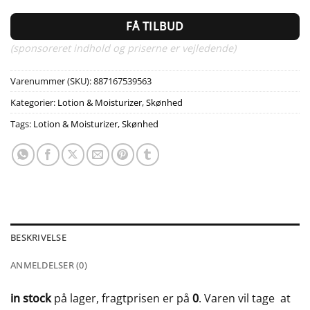
FÅ TILBUD
(sponsoreret indhold og priserne er vejledende)
Varenummer (SKU):
887167539563
Kategorier:
Lotion & Moisturizer
,
Skønhed
Tags:
Lotion & Moisturizer
,
Skønhed
BESKRIVELSE
ANMELDELSER (0)
in stock
på lager, fragtprisen er på
0
. Varen vil tage
at