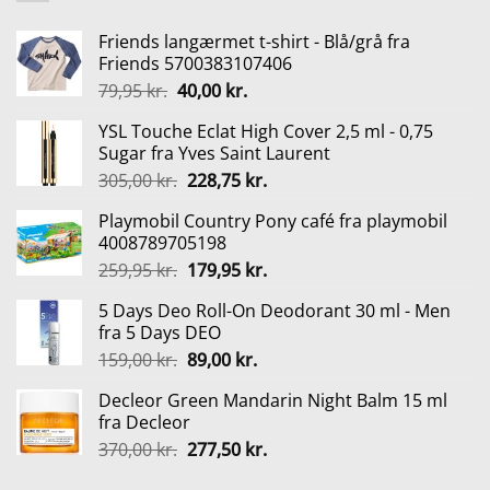
Friends langærmet t-shirt - Blå/grå fra
Friends 5700383107406
Den
Den
79,95
kr.
40,00
kr.
oprindelige
aktuelle
YSL Touche Eclat High Cover 2,5 ml - 0,75
pris
pris
Sugar fra Yves Saint Laurent
var:
er:
Den
Den
305,00
kr.
228,75
kr.
79,95 kr..
40,00 kr..
oprindelige
aktuelle
Playmobil Country Pony café fra playmobil
pris
pris
4008789705198
var:
er:
Den
Den
259,95
kr.
179,95
kr.
305,00 kr..
228,75 kr..
oprindelige
aktuelle
5 Days Deo Roll-On Deodorant 30 ml - Men
pris
pris
fra 5 Days DEO
var:
er:
Den
Den
159,00
kr.
89,00
kr.
259,95 kr..
179,95 kr..
oprindelige
aktuelle
Decleor Green Mandarin Night Balm 15 ml
pris
pris
fra Decleor
var:
er:
Den
Den
370,00
kr.
277,50
kr.
159,00 kr..
89,00 kr..
oprindelige
aktuelle