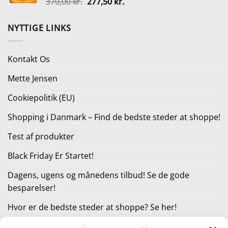
Den
Den
370,00
kr.
277,50
kr.
159,00 kr..
89,00 kr..
oprindelige
aktuelle
pris
pris
NYTTIGE LINKS
var:
er:
370,00 kr..
277,50 kr..
Kontakt Os
Mette Jensen
Cookiepolitik (EU)
Shopping i Danmark – Find de bedste steder at shoppe!
Test af produkter
Black Friday Er Startet!
Dagens, ugens og månedens tilbud! Se de gode
besparelser!
Hvor er de bedste steder at shoppe? Se her!