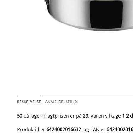
BESKRIVELSE
ANMELDELSER (0)
50
på lager, fragtprisen er på
29
. Varen vil tage
1-2 
Produktid er
6424002016632
og EAN er
642400201