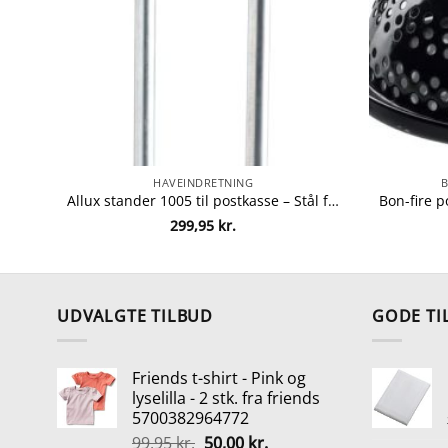
HAVEINDRETNING
Allux stander 1005 til postkasse – Stål fra allux 5709975100511
299,95
kr.
UDVALGTE TILBUD
GODE TI
Friends t-shirt - Pink og
lyselilla - 2 stk. fra friends
5700382964772
Den
Den
99,95
kr.
50,00
kr.