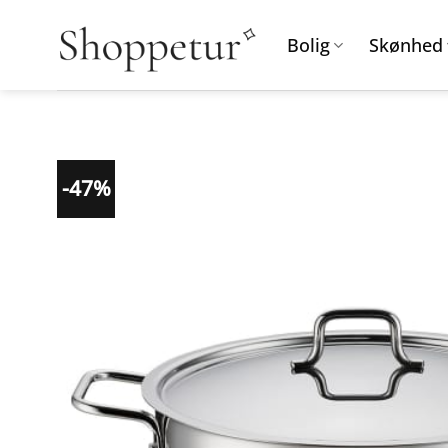
Fortsæt
til
Bolig
Skønhed
indhold
-47%