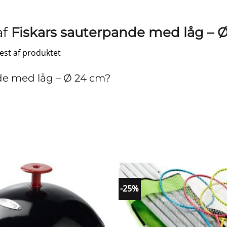
af
Fiskars sauterpande med låg – 
test af produktet
de med låg – Ø 24 cm?
-25%