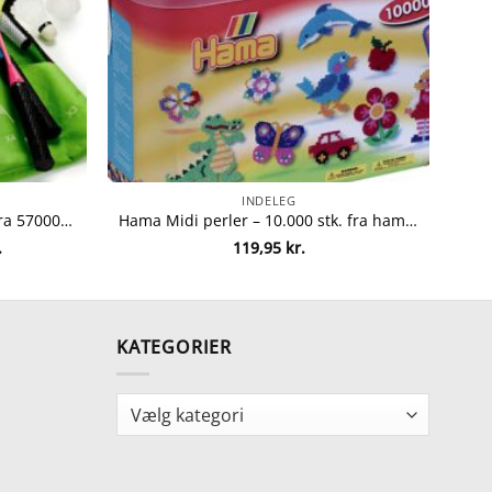
INDELEG
Badmintonsæt til 4 personer fra 5700009322503
Hama Midi perler – 10.000 stk. fra hama 28178202002
Den
.
119,95
kr.
ge
aktuelle
pris
er:
.
126,95 kr..
KATEGORIER
Kategorier