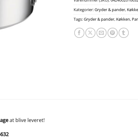
Varenummer (SKU):
642400201663
Kategorier:
Gryder & pander
,
Køkk
Tags:
Gryder & pander
,
Køkken
,
Pa
dage
at blive leveret!
6632