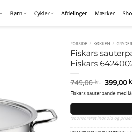
Børn
Cykler
Afdelinger
Mærker
Sho
FORSIDE
/
KØKKEN
/
GRYDER
Fiskars sauter
Fiskars 642400
Den
749,00
399,00
kr.
k
oprinde
Fiskars sauterpande med låg
pris
var:
749,00 k
(sponsoreret indhold og priser