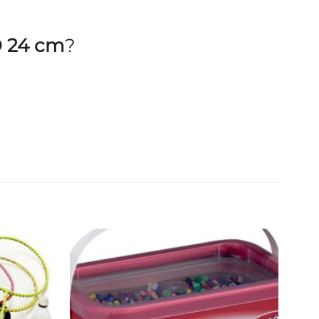
Ø 24 cm
?