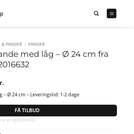
p
 & PANDER
/
PANDER
pande med låg – Ø 24 cm fra
2016632
Den
r.
lige
aktuelle
 – Ø 24 cm – Leveringstid: 1-2 dage
pris
er:
FÅ TILBUD
r..
399,00 kr..
ne er vejledende)