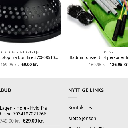
BÅLPLADSER & HAVEPEJSE
HAVESPIL
Bon-fire poptop fra bon-fire 5708085100183
Den
Den
Den
169,95
kr.
69,00
kr.
169,95
kr.
126,95
kr
oprindelige
aktuelle
oprindeli
pris
pris
pris
var:
er:
var:
169,95 kr..
69,00 kr..
169,95 kr.
LBUD
NYTTIGE LINKS
Kontakt Os
Lagen - Høie - Hvid fra
hoeie 7034187021766
Mette Jensen
Den
Den
749,00
kr.
629,00
kr.
oprindelige
aktuelle