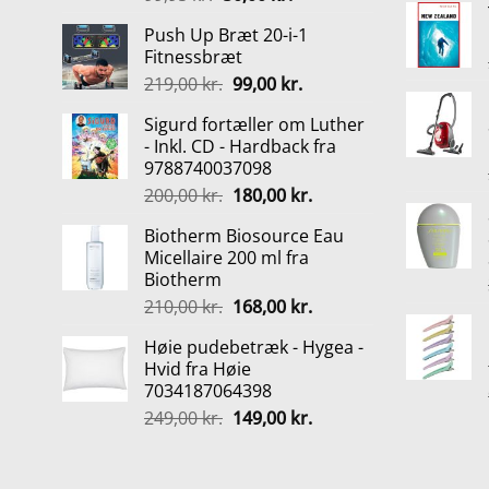
oprindelige
aktuelle
Push Up Bræt 20-i-1
pris
pris
Fitnessbræt
var:
er:
Den
Den
219,00
kr.
99,00
kr.
99,95 kr..
50,00 kr..
oprindelige
aktuelle
Sigurd fortæller om Luther
pris
pris
- Inkl. CD - Hardback fra
var:
er:
9788740037098
219,00 kr..
99,00 kr..
Den
Den
200,00
kr.
180,00
kr.
oprindelige
aktuelle
Biotherm Biosource Eau
pris
pris
Micellaire 200 ml fra
var:
er:
Biotherm
200,00 kr..
180,00 kr..
Den
Den
210,00
kr.
168,00
kr.
oprindelige
aktuelle
Høie pudebetræk - Hygea -
pris
pris
Hvid fra Høie
var:
er:
7034187064398
210,00 kr..
168,00 kr..
Den
Den
249,00
kr.
149,00
kr.
oprindelige
aktuelle
pris
pris
var:
er: