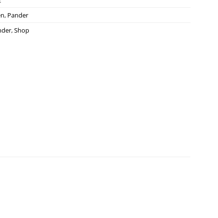
2
en
,
Pander
nder
,
Shop