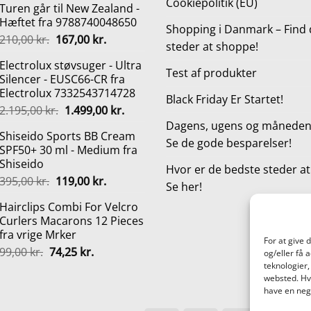
Cookiepolitik (EU)
Turen går til New Zealand -
pris
pris
Hæftet fra 9788740048650
var:
er:
Shopping i Danmark – Find 
Den
Den
210,00
kr.
167,00
kr.
749,00 kr..
629,00 kr..
steder at shoppe!
oprindelige
aktuelle
Electrolux støvsuger - Ultra
pris
pris
Test af produkter
Silencer - EUSC66-CR fra
var:
er:
Electrolux 7332543714728
210,00 kr..
167,00 kr..
Black Friday Er Startet!
Den
Den
2.195,00
kr.
1.499,00
kr.
oprindelige
aktuelle
Dagens, ugens og månedens
Shiseido Sports BB Cream
pris
pris
Se de gode besparelser!
SPF50+ 30 ml - Medium fra
var:
er:
Shiseido
2.195,00 kr..
1.499,00 kr..
Hvor er de bedste steder a
Den
Den
395,00
kr.
119,00
kr.
Se her!
oprindelige
aktuelle
Hairclips Combi For Velcro
pris
pris
Curlers Macarons 12 Pieces
var:
er:
fra vrige Mrker
395,00 kr..
119,00 kr..
For at give 
Den
Den
99,00
kr.
74,25
kr.
og/eller få 
oprindelige
aktuelle
teknologier,
websted. Hvi
pris
pris
have en nega
var:
er:
99,00 kr..
74,25 kr..