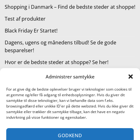
Shopping i Danmark – Find de bedste steder at shoppe!
Test af produkter
Black Friday Er Startet!
Dagens, ugens og månedens tilbud! Se de gode
besparelser!
Hvor er de bedste steder at shoppe? Se her!
Administrer samtykke
KATEGORIER
For at give dig de bedste oplevelser bruger vi teknologier som cookies til
at gemme og/eller få adgang til enhedsoplysninger. Hvis du giver dit
Kategorier
samtykke til disse teknologier, kan vi behandle data som f.eks.
browsingadfærd eller unikke ID'er på dette websted. Hvis du ikke giver dit
samtykke eller trækker dit samtykke tilbage, kan det have en negativ
indvirkning på visse funktioner og egenskaber.
Læs vores guide til online shopping
GODKEND
Visa
PayPal
Stripe
MasterCard
Cash