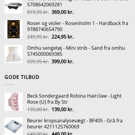
5708642069281
var:
er:
Den
Den
819,95
kr.
369,00
kr.
649,00 kr..
449,00 kr..
oprindelige
aktuelle
Roser og violer - Rosenholm 1 - Hardback fra
pris
pris
9788740654790
var:
er:
Den
Den
249,95
kr.
224,95
kr.
819,95 kr..
369,00 kr..
oprindelige
aktuelle
Omhu sengetøj - Mini strib - Sand fra omhu
pris
pris
5745000069385
var:
er:
Den
Den
599,95
kr.
399,00
kr.
249,95 kr..
224,95 kr..
oprindelige
aktuelle
pris
pris
GODE TILBUD
var:
er:
599,95 kr..
399,00 kr..
Beck Sondergaard Robina Hairclaw - Light
Rose (U) fra By Str
Den
Den
199,00
kr.
139,00
kr.
oprindelige
aktuelle
Beurer kropsanalysevægt - BF405 - Grå fra
pris
pris
beurer 4211125760069
var:
er:
Den
Den
649,00
kr.
449,00
kr.
199,00 kr..
139,00 kr..