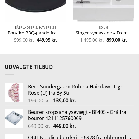
BÅLPLADSER & HAVEPEJSE
BOLIG
Bon-fire BBQ-pande fra Bon-fire 5708085100084
Singer symaskine – Promise 1408 fra singer 374318830872
Den
Den
Den
Den
599,00
kr.
449,95
kr.
1.495,00
kr.
899,00
kr.
lle
oprindelige
aktuelle
oprindelige
aktuel
pris
pris
pris
pris
var:
er:
var:
er:
0 kr..
599,00 kr..
449,95 kr..
1.495,00 kr..
899,00
UDVALGTE TILBUD
Beck Sondergaard Robina Hairclaw - Light
Rose (U) fra By Str
Den
Den
199,00
kr.
139,00
kr.
oprindelige
aktuelle
Beurer kropsanalysevægt - BF405 - Grå fra
pris
pris
beurer 4211125760069
var:
er:
Den
Den
649,00
kr.
449,00
kr.
199,00 kr..
139,00 kr..
oprindelige
aktuelle
OBH Nordica bordgrill - 6928 fra obh-nordica
pris
pris