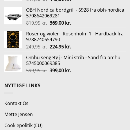
oprindelige
aktuelle
OBH Nordica bordgrill - 6928 fra obh-nordica
pris
pris
5708642069281
var:
er:
Den
Den
819,95
kr.
369,00
kr.
649,00 kr..
449,00 kr..
oprindelige
aktuelle
Roser og violer - Rosenholm 1 - Hardback fra
pris
pris
9788740654790
var:
er:
Den
Den
249,95
kr.
224,95
kr.
819,95 kr..
369,00 kr..
oprindelige
aktuelle
Omhu sengetøj - Mini strib - Sand fra omhu
pris
pris
5745000069385
var:
er:
Den
Den
599,95
kr.
399,00
kr.
249,95 kr..
224,95 kr..
oprindelige
aktuelle
pris
pris
NYTTIGE LINKS
var:
er:
599,95 kr..
399,00 kr..
Kontakt Os
Mette Jensen
Cookiepolitik (EU)