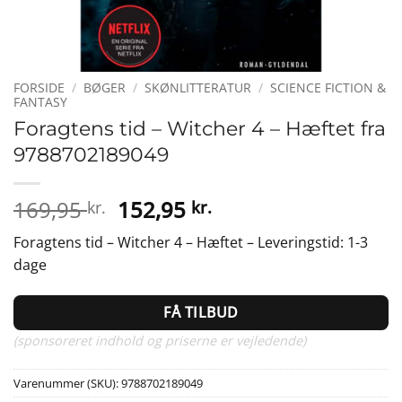
FORSIDE
/
BØGER
/
SKØNLITTERATUR
/
SCIENCE FICTION &
FANTASY
Foragtens tid – Witcher 4 – Hæftet fra
9788702189049
Den
Den
169,95
152,95
kr.
kr.
oprindelige
aktuelle
Foragtens tid – Witcher 4 – Hæftet – Leveringstid: 1-3
pris
pris
dage
var:
er:
169,95 kr..
152,95 kr..
FÅ TILBUD
(sponsoreret indhold og priserne er vejledende)
Varenummer (SKU):
9788702189049