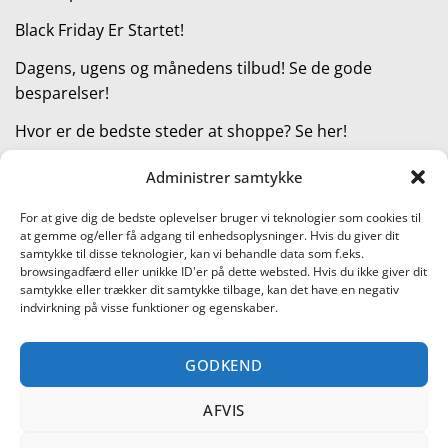
Black Friday Er Startet!
Dagens, ugens og månedens tilbud! Se de gode
besparelser!
Hvor er de bedste steder at shoppe? Se her!
Administrer samtykke
KATEGORIER
For at give dig de bedste oplevelser bruger vi teknologier som cookies til
at gemme og/eller få adgang til enhedsoplysninger. Hvis du giver dit
Kategorier
samtykke til disse teknologier, kan vi behandle data som f.eks.
browsingadfærd eller unikke ID'er på dette websted. Hvis du ikke giver dit
samtykke eller trækker dit samtykke tilbage, kan det have en negativ
indvirkning på visse funktioner og egenskaber.
Læs vores guide til online shopping
GODKEND
Visa
PayPal
Stripe
MasterCard
Cash
On
AFVIS
KONTAKT OS
METTE JENSEN
COOKIEPOLITIK (EU)
Delivery
SHOPPING I DANMARK – FIND DE BEDSTE STEDER AT SHOPPE!
TEST AF PRODUKTER
BLACK FRIDAY ER STARTET!