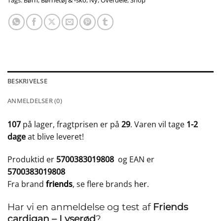
Tags:
Børn
,
Børnetøj & -sko
,
Ny
,
Overdele
,
Shop
BESKRIVELSE
ANMELDELSER (0)
107
på lager, fragtprisen er på
29
. Varen vil tage
1-2
dage
at blive leveret!
Produktid er
5700383019808
og EAN er
5700383019808
Fra brand
friends
, se flere brands
her
.
Har vi en anmeldelse og test af
Friends
cardigan – Lyserød
?