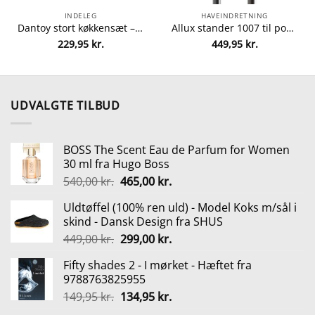
INDELEG
HAVEINDRETNING
Dantoy stort køkkensæt – 59 dele fra dantoy 5701217042566
Allux stander 1007 til postkasse – Sort fra allux 5701701590085
229,95
kr.
449,95
kr.
UDVALGTE TILBUD
BOSS The Scent Eau de Parfum for Women
30 ml fra Hugo Boss
Den
Den
540,00
kr.
465,00
kr.
oprindelige
aktuelle
Uldtøffel (100% ren uld) - Model Koks m/sål i
pris
pris
skind - Dansk Design fra SHUS
var:
er:
Den
Den
449,00
kr.
299,00
kr.
540,00 kr..
465,00 kr..
oprindelige
aktuelle
Fifty shades 2 - I mørket - Hæftet fra
pris
pris
9788763825955
var:
er:
Den
Den
149,95
kr.
134,95
kr.
449,00 kr..
299,00 kr..
oprindelige
aktuelle