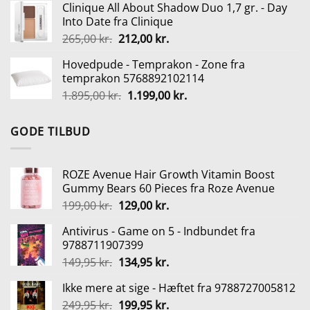
Clinique All About Shadow Duo 1,7 gr. - Day
pris
pris
Into Date fra Clinique
var:
er:
Den
Den
265,00
kr.
212,00
kr.
149,95 kr..
134,95 kr..
oprindelige
aktuelle
Hovedpude - Temprakon - Zone fra
pris
pris
temprakon 5768892102114
var:
er:
Den
Den
1.895,00
kr.
1.199,00
kr.
265,00 kr..
212,00 kr..
oprindelige
aktuelle
pris
pris
GODE TILBUD
var:
er:
1.895,00 kr..
1.199,00 kr..
ROZE Avenue Hair Growth Vitamin Boost
Gummy Bears 60 Pieces fra Roze Avenue
Den
Den
199,00
kr.
129,00
kr.
oprindelige
aktuelle
Antivirus - Game on 5 - Indbundet fra
pris
pris
9788711907399
var:
er:
Den
Den
149,95
kr.
134,95
kr.
199,00 kr..
129,00 kr..
oprindelige
aktuelle
Ikke mere at sige - Hæftet fra 9788727005812
pris
pris
Den
Den
249,95
kr.
var:
199,95
kr.
er: