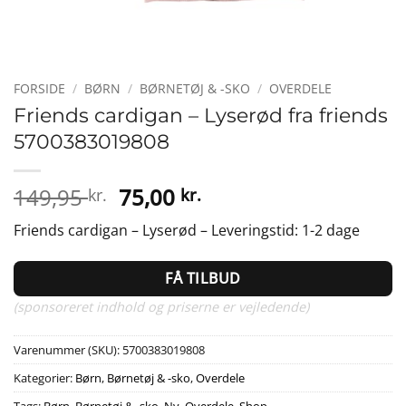
FORSIDE
/
BØRN
/
BØRNETØJ & -SKO
/
OVERDELE
Friends cardigan – Lyserød fra friends
5700383019808
Den
Den
149,95
75,00
kr.
kr.
oprindelige
aktuelle
Friends cardigan – Lyserød – Leveringstid: 1-2 dage
pris
pris
var:
er:
FÅ TILBUD
149,95 kr..
75,00 kr..
(sponsoreret indhold og priserne er vejledende)
Varenummer (SKU):
5700383019808
Kategorier:
Børn
,
Børnetøj & -sko
,
Overdele