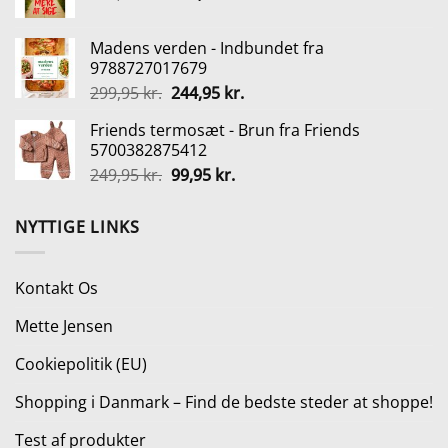
oprindelige
aktuelle
149,95 kr..
134,95 kr..
pris
pris
Madens verden - Indbundet fra
var:
er:
9788727017679
249,95 kr..
199,95 kr..
Den
Den
299,95
kr.
244,95
kr.
oprindelige
aktuelle
Friends termosæt - Brun fra Friends
pris
pris
5700382875412
var:
er:
Den
Den
249,95
kr.
99,95
kr.
299,95 kr..
244,95 kr..
oprindelige
aktuelle
pris
pris
NYTTIGE LINKS
var:
er:
249,95 kr..
99,95 kr..
Kontakt Os
Mette Jensen
Cookiepolitik (EU)
Shopping i Danmark – Find de bedste steder at shoppe!
Test af produkter