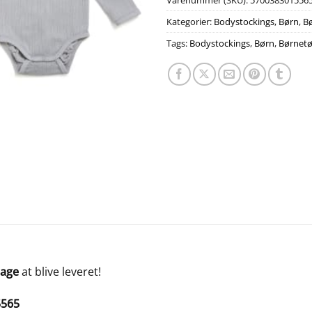
Varenummer (SKU):
570038301556
Kategorier:
Bodystockings
,
Børn
,
Bø
Tags:
Bodystockings
,
Børn
,
Børnetø
dage
at blive leveret!
5565