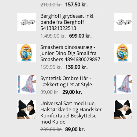
Den
Den
210,00
kr.
157,50
kr.
oprindelige
aktuelle
BergHoff grydesæt inkl.
pris
pris
pande fra Berghoff
var:
er:
5413821322513
210,00 kr..
157,50 kr..
Den
Den
1.499,00
kr.
699,00
kr.
oprindelige
aktuelle
Smashers dinosauræg -
pris
pris
Junior Dino Dig Small fra
var:
er:
Smashers 4894680029897
1.499,00 kr..
699,00 kr..
Den
Den
159,95
kr.
139,00
kr.
oprindelige
aktuelle
Syntetisk Ombre Hår -
pris
pris
Lækkert og Let at Style
var:
er:
Den
Den
99,00
kr.
29,00
kr.
159,95 kr..
139,00 kr..
oprindelige
aktuelle
Universal Sæt med Hue,
pris
pris
Halstørklæde og Handsker
var:
er:
Komfortabel Beskyttelse
99,00 kr..
29,00 kr..
mod Kulde
Den
Den
239,00
kr.
89,00
kr.
oprindelige
aktuelle