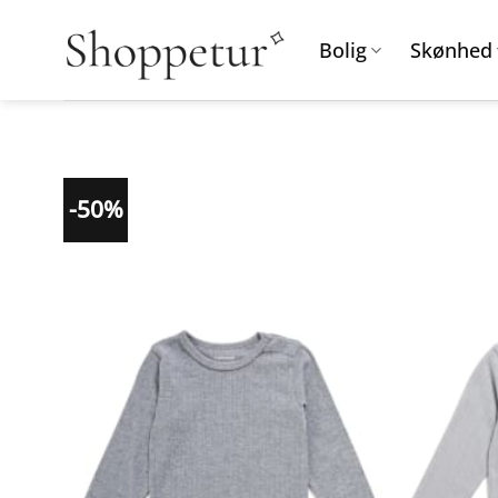
Fortsæt
til
Bolig
Skønhed
indhold
-50%