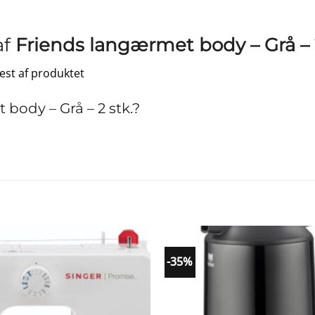
af
Friends langærmet body – Grå – 
test af produktet
ody – Grå – 2 stk.?
-35%