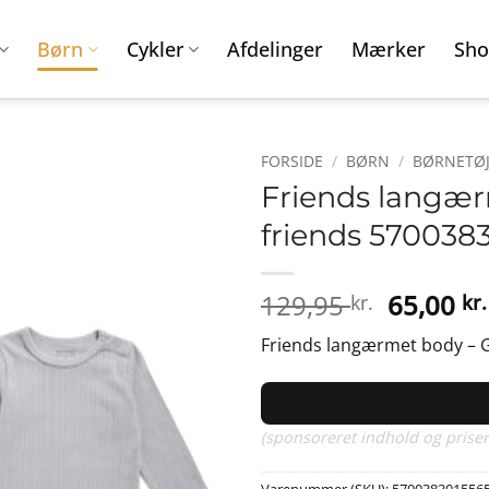
Børn
Cykler
Afdelinger
Mærker
Sho
FORSIDE
/
BØRN
/
BØRNETØJ
Friends langærm
friends 570038
Den
129,95
65,00
kr.
kr.
oprinde
Friends langærmet body – Gr
pris
var:
129,95 k
(sponsoreret indhold og priser