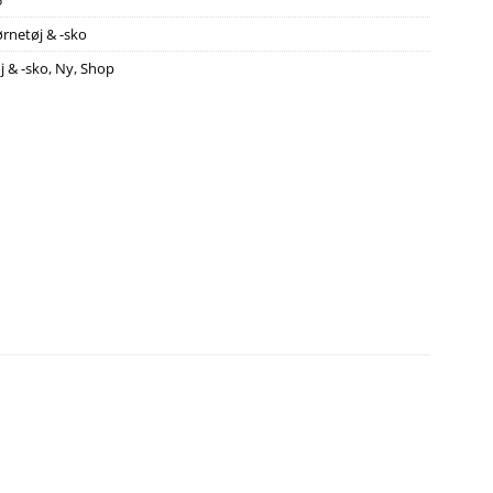
5
rnetøj & -sko
j & -sko
,
Ny
,
Shop