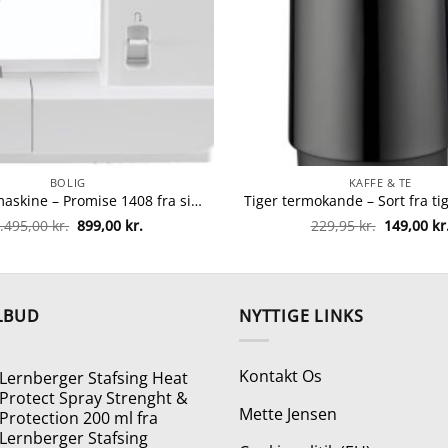
BOLIG
KAFFE & TE
Singer symaskine – Promise 1408 fra singer 374318830872
Den
Den
Den
.495,00
kr.
899,00
kr.
229,95
kr.
149,00
kr
oprindelige
aktuelle
oprindeli
pris
pris
pris
var:
er:
var:
1.495,00 kr..
899,00 kr..
229,95 kr.
LBUD
NYTTIGE LINKS
Kontakt Os
Lernberger Stafsing Heat
Protect Spray Strenght &
Mette Jensen
Protection 200 ml fra
Lernberger Stafsing