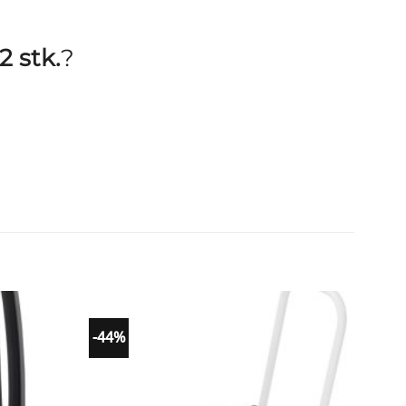
2 stk.
?
-44%