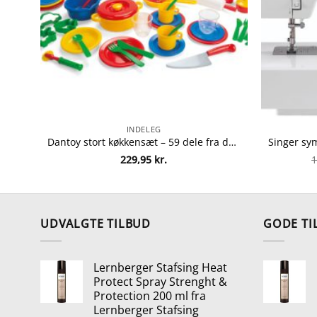
INDELEG
Dantoy stort køkkensæt – 59 dele fra dantoy 5701217042566
229,95
kr.
1
UDVALGTE TILBUD
GODE TI
Lernberger Stafsing Heat
Protect Spray Strenght &
Protection 200 ml fra
Lernberger Stafsing