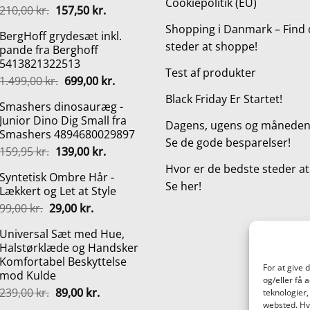
Cookiepolitik (EU)
Den
Den
210,00
kr.
157,50
kr.
oprindelige
aktuelle
Shopping i Danmark – Find 
BergHoff grydesæt inkl.
pris
pris
steder at shoppe!
pande fra Berghoff
var:
er:
5413821322513
210,00 kr..
157,50 kr..
Test af produkter
Den
Den
1.499,00
kr.
699,00
kr.
oprindelige
aktuelle
Black Friday Er Startet!
Smashers dinosauræg -
pris
pris
Junior Dino Dig Small fra
var:
er:
Dagens, ugens og månedens
Smashers 4894680029897
1.499,00 kr..
699,00 kr..
Se de gode besparelser!
Den
Den
159,95
kr.
139,00
kr.
oprindelige
aktuelle
Hvor er de bedste steder a
Syntetisk Ombre Hår -
pris
pris
Se her!
Lækkert og Let at Style
var:
er:
Den
Den
99,00
kr.
29,00
kr.
159,95 kr..
139,00 kr..
oprindelige
aktuelle
Universal Sæt med Hue,
pris
pris
Halstørklæde og Handsker
var:
er:
Komfortabel Beskyttelse
99,00 kr..
29,00 kr..
For at give 
mod Kulde
og/eller få 
Den
Den
239,00
kr.
89,00
kr.
teknologier,
oprindelige
aktuelle
websted. Hvi