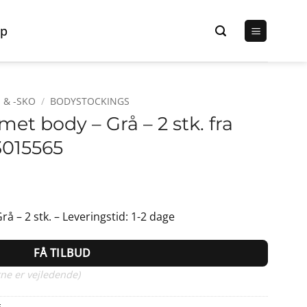
p
 & -SKO
/
BODYSTOCKINGS
et body – Grå – 2 stk. fra
3015565
Den
lige
aktuelle
å – 2 stk. – Leveringstid: 1-2 dage
pris
er:
FÅ TILBUD
r..
65,00 kr..
ne er vejledende)