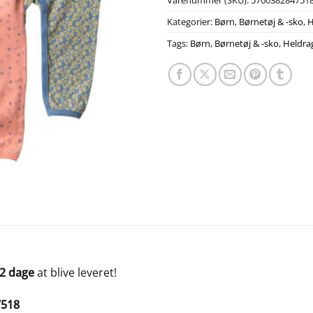
Varenummer (SKU):
570038284751
Kategorier:
Børn
,
Børnetøj & -sko
,
H
Tags:
Børn
,
Børnetøj & -sko
,
Heldra
-2 dage
at blive leveret!
7518