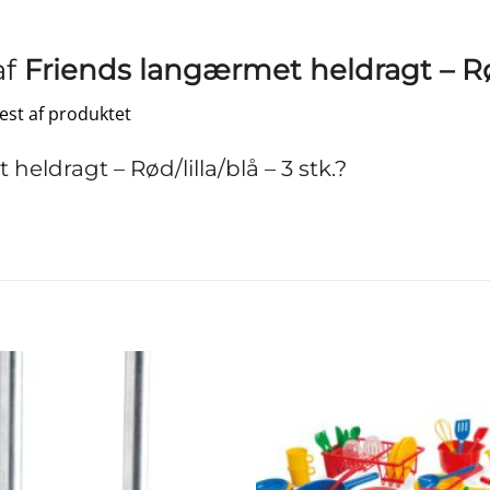
af
Friends langærmet heldragt – Rød/
test af produktet
ldragt – Rød/lilla/blå – 3 stk.?