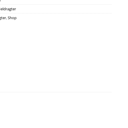
8
eldragter
gter
,
Shop