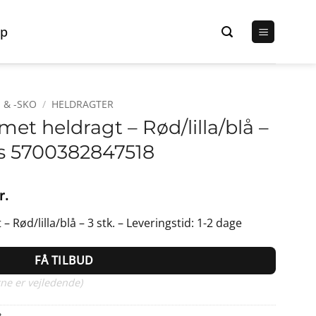
p
 & -SKO
/
HELDRAGTER
et heldragt – Rød/lilla/blå –
nds 5700382847518
Den
r.
lige
aktuelle
 Rød/lilla/blå – 3 stk. – Leveringstid: 1-2 dage
pris
er:
FÅ TILBUD
r..
119,95 kr..
ne er vejledende)