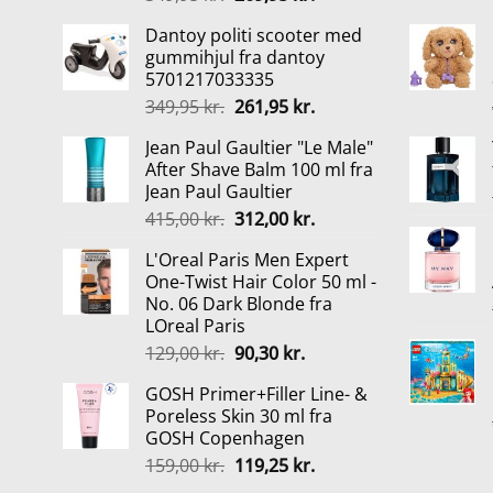
oprindelige
aktuelle
Dantoy politi scooter med
pris
pris
gummihjul fra dantoy
var:
er:
5701217033335
349,95 kr..
269,95 kr..
Den
Den
349,95
kr.
261,95
kr.
oprindelige
aktuelle
Jean Paul Gaultier "Le Male"
pris
pris
After Shave Balm 100 ml fra
var:
er:
Jean Paul Gaultier
349,95 kr..
261,95 kr..
Den
Den
415,00
kr.
312,00
kr.
oprindelige
aktuelle
L'Oreal Paris Men Expert
pris
pris
One-Twist Hair Color 50 ml -
var:
er:
No. 06 Dark Blonde fra
415,00 kr..
312,00 kr..
LOreal Paris
Den
Den
129,00
kr.
90,30
kr.
oprindelige
aktuelle
GOSH Primer+Filler Line- &
pris
pris
Poreless Skin 30 ml fra
var:
er:
GOSH Copenhagen
129,00 kr..
90,30 kr..
Den
Den
159,00
kr.
119,25
kr.
oprindelige
aktuelle