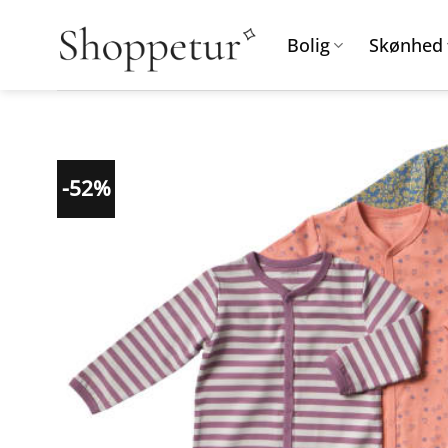
Fortsæt
til
Bolig
Skønhed
indhold
-52%