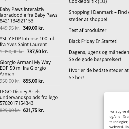
Cookiepolitik (EU)
oprindelige
aktuelle
Baby Paws interaktiv
pris
pris
Shopping i Danmark – Find 
labradoodle fra Baby Paws
var:
er:
steder at shoppe!
8421134921153
68,50 kr..
68,00 kr..
Den
Den
449,95
kr.
349,00
kr.
Test af produkter
oprindelige
aktuelle
YSL Y EDP Intense 100 ml
pris
pris
Black Friday Er Startet!
fra Yves Saint Laurent
var:
er:
Den
Den
1.050,00
kr.
787,50
kr.
449,95 kr..
349,00 kr..
Dagens, ugens og månedens
oprindelige
aktuelle
Se de gode besparelser!
Giorgio Armani My Way
pris
pris
EDP 50 ml fra Giorgio
var:
er:
Hvor er de bedste steder a
Armani
1.050,00 kr..
787,50 kr..
Se her!
Den
Den
950,00
kr.
855,00
kr.
oprindelige
aktuelle
LEGO Disney Ariels
pris
pris
undervandspalads fra lego
var:
er:
5702017154343
950,00 kr..
855,00 kr..
Den
Den
829,00
kr.
621,75
kr.
For at give 
oprindelige
aktuelle
og/eller få 
pris
pris
teknologier,
websted. Hvi
var:
er: