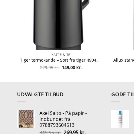
KAFFE & TE
Tiger termokande – Sort fra tiger 4904710193754
Den
Den
229,95
kr.
149,00
kr.
oprindelige
aktuelle
pris
pris
var:
er:
229,95 kr..
149,00 kr..
UDVALGTE TILBUD
GODE TI
Axel Salto - På papir -
Indbundet fra
9788793604513
Den
Den
349,95
kr.
269,95
kr.