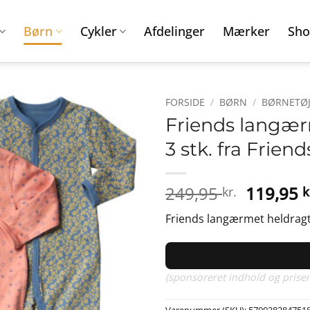
Børn
Cykler
Afdelinger
Mærker
Sho
FORSIDE
/
BØRN
/
BØRNETØJ
Friends langærm
3 stk. fra Frie
Den
249,95
119,95
kr.
k
oprinde
Friends langærmet heldragt –
pris
var:
249,95 k
(sponsoreret indhold og priser