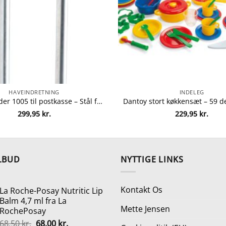
HAVEINDRETNING
INDELEG
Allux stander 1005 til postkasse – Stål fra allux 5709975100511
299,95
kr.
229,95
kr.
LBUD
NYTTIGE LINKS
Kontakt Os
La Roche-Posay Nutritic Lip
Balm 4,7 ml fra La
Mette Jensen
RochePosay
Den
Den
68,50
kr.
68,00
kr.