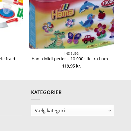
INDELEG
Dantoy stort køkkensæt – 59 dele fra dantoy 5701217042566
Hama Midi perler – 10.000 stk. fra hama 28178202002
119,95
kr.
KATEGORIER
Kategorier