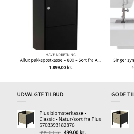
HAVEINDRETNING
Allux pakkepostkasse – 800 – Sort fra Allux 5701701548024
1.899,00
kr.
1
UDVALGTE TILBUD
GODE TI
Plus blomsterkasse -
Classic - Natur/sort fra Plus
5703393182876
Den
Den
999,00
kr.
499,00
kr.