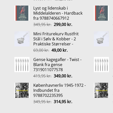
oprindelige
aktuelle
Lyst og lidenskab i
pris
pris
Middelalderen - Hardback
var:
er:
fra 9788740667912
999,00 kr..
499,00 kr..
Den
Den
349,95
kr.
299,00
kr.
oprindelige
aktuelle
Mini Friturekurv Rustfrit
pris
pris
Stål i Sølv & Kobber - 2
var:
er:
Praktiske Størrelser -
349,95 kr..
299,00 kr..
Den
Den
69,00
kr.
49,00
kr.
oprindelige
aktuelle
Gense kagegafler - Twist -
pris
pris
Blank fra gense
var:
er:
7319011077578
69,00 kr..
49,00 kr..
Den
Den
419,95
kr.
349,00
kr.
oprindelige
aktuelle
Københavnerliv 1945-1972 -
pris
pris
Indbundet fra
var:
er:
9788702235395
419,95 kr..
349,00 kr..
Den
Den
349,95
kr.
314,95
kr.
oprindelige
aktuelle
pris
pris