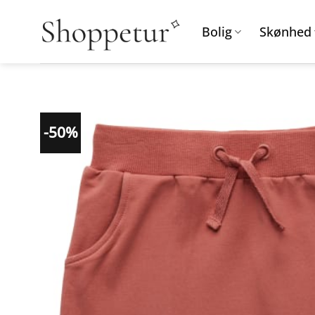
Fortsæt
til
Bolig
Skønhed
indhold
-50%