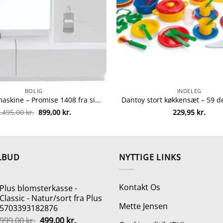
BOLIG
INDELEG
Singer symaskine – Promise 1408 fra singer 374318830872
Den
Den
.495,00
kr.
899,00
kr.
229,95
kr.
oprindelige
aktuelle
pris
pris
var:
er:
1.495,00 kr..
899,00 kr..
LBUD
NYTTIGE LINKS
Kontakt Os
Plus blomsterkasse -
Classic - Natur/sort fra Plus
Mette Jensen
5703393182876
Den
Den
999,00
kr.
499,00
kr.