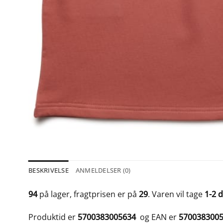
BESKRIVELSE
ANMELDELSER (0)
94
på lager, fragtprisen er på
29
. Varen vil tage
1-2 
Produktid er
5700383005634
og EAN er
570038300