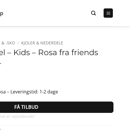
p
 & -SKO
/
KJOLER & NEDERDELE
 – Kids – Rosa fra friends
4
en
ge
ktuelle
sa – Leveringstid: 1-2 dage
ris
r:
FÅ TILBUD
0,00 kr..
ne er vejledende)