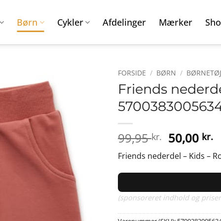
Børn
Cykler
Afdelinger
Mærker
Sho
FORSIDE
/
BØRN
/
BØRNETØJ
Friends nederdel
570038300563
Den
D
99,95
50,00
kr.
kr.
oprindeli
a
Friends nederdel – Kids – Ro
pris
p
var:
e
99,95 kr..
5
(sponsoreret indhold og priser