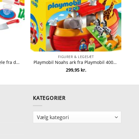
FIGURER & LEGESÆT
Dantoy stort køkkensæt – 59 dele fra dantoy 5701217042566
Playmobil Noahs ark fra Playmobil 4008789067654
299,95
kr.
KATEGORIER
Kategorier