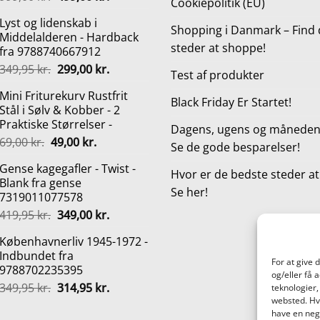
Cookiepolitik (EU)
oprindelige
aktuelle
Lyst og lidenskab i
pris
pris
Shopping i Danmark – Find 
Middelalderen - Hardback
var:
er:
steder at shoppe!
fra 9788740667912
999,00 kr..
499,00 kr..
Den
Den
349,95
kr.
299,00
kr.
Test af produkter
oprindelige
aktuelle
Mini Friturekurv Rustfrit
pris
pris
Black Friday Er Startet!
Stål i Sølv & Kobber - 2
var:
er:
Praktiske Størrelser -
349,95 kr..
299,00 kr..
Dagens, ugens og månedens
Den
Den
69,00
kr.
49,00
kr.
Se de gode besparelser!
oprindelige
aktuelle
Gense kagegafler - Twist -
pris
pris
Hvor er de bedste steder a
Blank fra gense
var:
er:
Se her!
7319011077578
69,00 kr..
49,00 kr..
Den
Den
419,95
kr.
349,00
kr.
oprindelige
aktuelle
Københavnerliv 1945-1972 -
pris
pris
Indbundet fra
var:
er:
For at give 
9788702235395
419,95 kr..
349,00 kr..
og/eller få 
Den
Den
349,95
kr.
314,95
kr.
teknologier,
oprindelige
aktuelle
websted. Hvi
have en nega
pris
pris