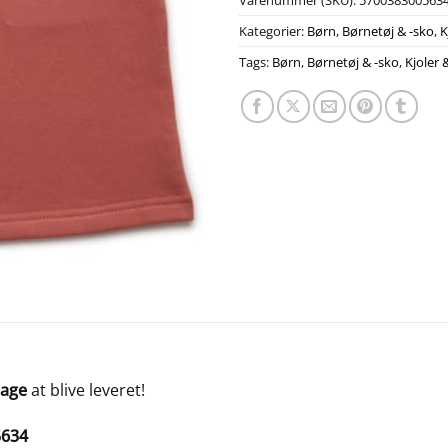
Varenummer (SKU):
570038300563
Kategorier:
Børn
,
Børnetøj & -sko
,
K
Tags:
Børn
,
Børnetøj & -sko
,
Kjoler 
dage
at blive leveret!
5634