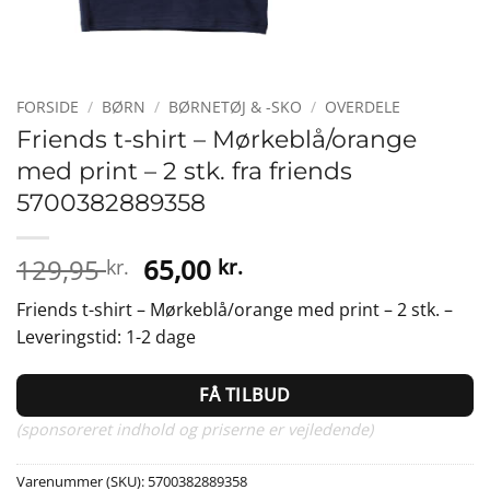
FORSIDE
/
BØRN
/
BØRNETØJ & -SKO
/
OVERDELE
Friends t-shirt – Mørkeblå/orange
med print – 2 stk. fra friends
5700382889358
Den
Den
129,95
65,00
kr.
kr.
oprindelige
aktuelle
Friends t-shirt – Mørkeblå/orange med print – 2 stk. –
pris
pris
Leveringstid: 1-2 dage
var:
er:
129,95 kr..
65,00 kr..
FÅ TILBUD
(sponsoreret indhold og priserne er vejledende)
Varenummer (SKU):
5700382889358