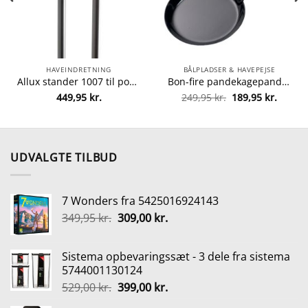
HAVEINDRETNING
BÅLPLADSER & HAVEPEJSE
Allux stander 1007 til postkasse – Sort fra allux 5701701590085
Bon-fire pandekagepande fra Bon-fire 5708085100091
Den
Den
449,95
kr.
249,95
kr.
189,95
kr.
lle
oprindelige
aktuel
pris
pris
var:
er:
5 kr..
249,95 kr..
189,95 
UDVALGTE TILBUD
7 Wonders fra 5425016924143
Den
Den
349,95
kr.
309,00
kr.
oprindelige
aktuelle
pris
pris
Sistema opbevaringssæt - 3 dele fra sistema
var:
er:
5744001130124
349,95 kr..
309,00 kr..
Den
Den
529,00
kr.
399,00
kr.
oprindelige
aktuelle