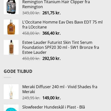
Remington Titanium Hair Clipper fra
pris
pris
Remington
var:
er:
Den
Den
349,00
kr.
261,75
kr.
529,00 kr..
399,00 kr..
oprindelige
aktuelle
L'Occitane Homme Eav Des Bavx EDT 75 ml
pris
pris
fra LOccitane
var:
er:
Den
Den
458,00
kr.
366,40
kr.
349,00 kr..
261,75 kr..
oprindelige
aktuelle
Estee Lauder Futurist Skin Tint Serum
pris
pris
Foundation SPF20 30 ml - 5W1 Bronze fra
var:
er:
Estee Lauder
458,00 kr..
366,40 kr..
Den
Den
450,00
kr.
292,50
kr.
oprindelige
aktuelle
pris
pris
GODE TILBUD
var:
er:
450,00 kr..
292,50 kr..
Meraki Diffuser 240 ml - Vivid Shades fra
Meraki
Den
Den
249,95
kr.
149,00
kr.
oprindelige
aktuelle
Slowfeeder Hundeskål i Plast - Blå
pris
pris