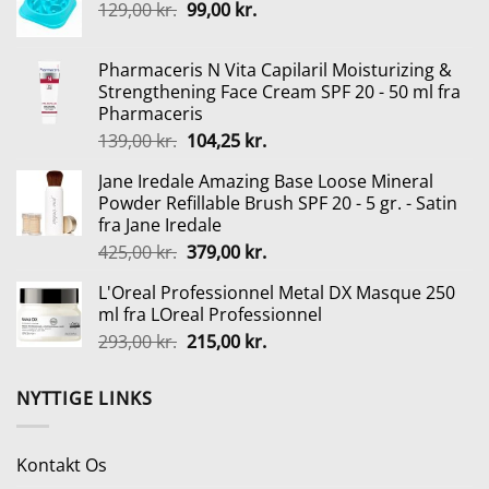
Den
Den
129,00
kr.
var:
99,00
kr.
er:
oprindelige
aktuelle
249,95 kr..
149,00 kr..
pris
pris
Pharmaceris N Vita Capilaril Moisturizing &
var:
er:
Strengthening Face Cream SPF 20 - 50 ml fra
129,00 kr..
99,00 kr..
Pharmaceris
Den
Den
139,00
kr.
104,25
kr.
oprindelige
aktuelle
Jane Iredale Amazing Base Loose Mineral
pris
pris
Powder Refillable Brush SPF 20 - 5 gr. - Satin
var:
er:
fra Jane Iredale
139,00 kr..
104,25 kr..
Den
Den
425,00
kr.
379,00
kr.
oprindelige
aktuelle
L'Oreal Professionnel Metal DX Masque 250
pris
pris
ml fra LOreal Professionnel
var:
er:
Den
Den
293,00
kr.
215,00
kr.
425,00 kr..
379,00 kr..
oprindelige
aktuelle
pris
pris
NYTTIGE LINKS
var:
er:
293,00 kr..
215,00 kr..
Kontakt Os