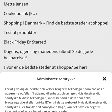
Mette Jensen
Cookiepolitik (EU)
Shopping i Danmark – Find de bedste steder at shoppe!
Test af produkter
Black Friday Er Startet!
Dagens, ugens og månedens tilbud! Se de gode
besparelser!
Hvor er de bedste steder at shoppe? Se her!
Administrer samtykke
KATEGORIER
For at give dig de bedste oplevelser bruger vi teknologier som cookies til
at gemme og/eller få adgang til enhedsoplysninger. Hvis du giver dit
Kategorier
samtykke til disse teknologier, kan vi behandle data som f.eks.
browsingadfærd eller unikke ID'er på dette websted. Hvis du ikke giver dit
samtykke eller trækker dit samtykke tilbage, kan det have en negativ
indvirkning på visse funktioner og egenskaber.