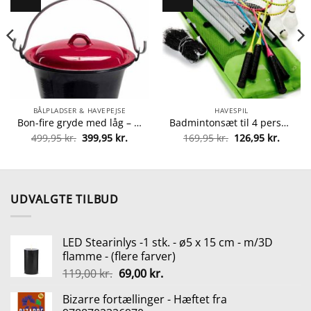
BÅLPLADSER & HAVEPEJSE
HAVESPIL
Bon-fire gryde med låg – 6 liter fra Bon-fire 5708085100022
Badmintonsæt til 4 personer fra 5700009322503
n
Den
Den
Den
Den
499,95
kr.
399,95
kr.
169,95
kr.
126,95
kr.
uelle
oprindelige
aktuelle
oprindelige
aktuel
s
pris
pris
pris
pris
var:
er:
var:
er:
99,00 kr..
499,95 kr..
399,95 kr..
169,95 kr..
126,95 
UDVALGTE TILBUD
LED Stearinlys -1 stk. - ø5 x 15 cm - m/3D
flamme - (flere farver)
Den
Den
119,00
kr.
69,00
kr.
oprindelige
aktuelle
Bizarre fortællinger - Hæftet fra
pris
pris