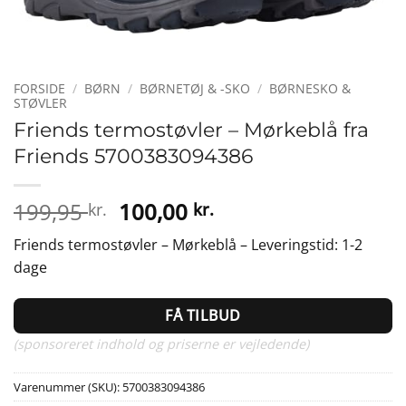
FORSIDE
/
BØRN
/
BØRNETØJ & -SKO
/
BØRNESKO &
STØVLER
Friends termostøvler – Mørkeblå fra
Friends 5700383094386
Den
Den
199,95
100,00
kr.
kr.
oprindelige
aktuelle
Friends termostøvler – Mørkeblå – Leveringstid: 1-2
pris
pris
dage
var:
er:
199,95 kr..
100,00 kr..
FÅ TILBUD
(sponsoreret indhold og priserne er vejledende)
Varenummer (SKU):
5700383094386