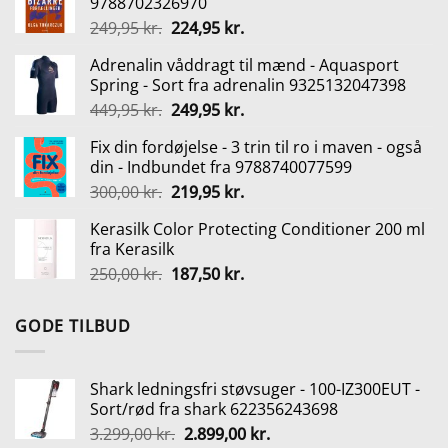
9788702326970
var:
er:
Den
Den
249,95
kr.
224,95
kr.
119,00 kr..
69,00 kr..
oprindelige
aktuelle
Adrenalin våddragt til mænd - Aquasport
pris
pris
Spring - Sort fra adrenalin 9325132047398
var:
er:
Den
Den
449,95
kr.
249,95
kr.
249,95 kr..
224,95 kr..
oprindelige
aktuelle
Fix din fordøjelse - 3 trin til ro i maven - også
pris
pris
din - Indbundet fra 9788740077599
var:
er:
Den
Den
300,00
kr.
219,95
kr.
449,95 kr..
249,95 kr..
oprindelige
aktuelle
Kerasilk Color Protecting Conditioner 200 ml
pris
pris
fra Kerasilk
var:
er:
Den
Den
250,00
kr.
187,50
kr.
300,00 kr..
219,95 kr..
oprindelige
aktuelle
pris
pris
GODE TILBUD
var:
er:
250,00 kr..
187,50 kr..
Shark ledningsfri støvsuger - 100-IZ300EUT -
Sort/rød fra shark 622356243698
Den
Den
3.299,00
kr.
2.899,00
kr.