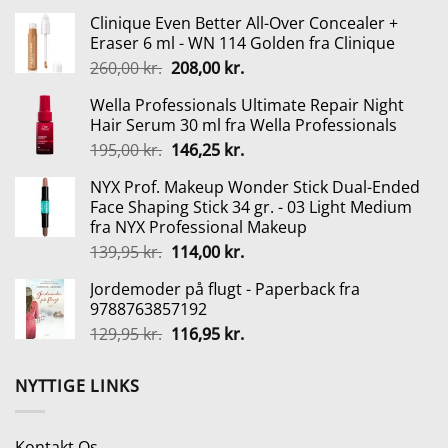
oprindelige
aktuelle
Clinique Even Better All-Over Concealer +
pris
pris
Eraser 6 ml - WN 114 Golden fra Clinique
var:
er:
Den
Den
260,00
kr.
208,00
kr.
3.299,00 kr..
2.899,00 kr..
oprindelige
aktuelle
Wella Professionals Ultimate Repair Night
pris
pris
Hair Serum 30 ml fra Wella Professionals
var:
er:
Den
Den
195,00
kr.
146,25
kr.
260,00 kr..
208,00 kr..
oprindelige
aktuelle
NYX Prof. Makeup Wonder Stick Dual-Ended
pris
pris
Face Shaping Stick 34 gr. - 03 Light Medium
var:
er:
fra NYX Professional Makeup
195,00 kr..
146,25 kr..
Den
Den
139,95
kr.
114,00
kr.
oprindelige
aktuelle
Jordemoder på flugt - Paperback fra
pris
pris
9788763857192
var:
er:
Den
Den
129,95
kr.
116,95
kr.
139,95 kr..
114,00 kr..
oprindelige
aktuelle
pris
pris
NYTTIGE LINKS
var:
er:
129,95 kr..
116,95 kr..
Kontakt Os