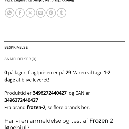
Tags:
Legetøj
,
Løbehjul
,
Ny
,
Shop
,
Udeleg
BESKRIVELSE
ANMELDELSER (0)
0
på lager, fragtprisen er på
29
. Varen vil tage
1-2
dage
at blive leveret!
Produktid er
3496272440427
og EAN er
3496272440427
Fra brand
frozen-2
, se flere brands
her
.
Har vi en anmeldelse og test af
Frozen 2
løbehjul
?