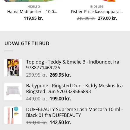
INDELEG
INDELEG
Hama Midi perler – 10.000 stk. fra hama 28178202002
Fisher-Price kasseapparat fra fisher-price 75380020443
Den
Den
119,95
kr.
349,00
kr.
279,00
kr.
oprindelige
aktuel
pris
pris
var:
er:
349,00 kr..
279,00 
UDVALGTE TILBUD
Top dog - Teddy & Emelie 3 - Indbundet fra
9788771469226
Den
Den
299,95
kr.
269,95
kr.
oprindelige
aktuelle
Babypude - Ringsted Dun - Kiddy Moskus fra
pris
pris
Ringsted Dun 5703329566893
var:
er:
Den
Den
449,00
kr.
199,00
kr.
299,95 kr..
269,95 kr..
oprindelige
aktuelle
DUFFBEAUTY Supreme Lash Mascara 10 ml -
pris
pris
Black 01 fra DUFFBEAUTY
var:
er:
Den
Den
190,00
kr.
142,50
kr.
449,00 kr..
199,00 kr..
oprindelige
aktuelle