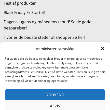
Test af produkter
Black Friday Er Startet!
Dagens, ugens og månedens tilbud! Se de gode
besparelser!
Hvor er de bedste steder at shoppe? Se her!
Administrer samtykke
KATEGORIER
For at give dig de bedste oplevelser bruger vi teknologier som cookies til
at gemme og/eller få adgang til enhedsoplysninger. Hvis du giver dit
Kategorier
samtykke til disse teknologier, kan vi behandle data som f.eks.
browsingadfærd eller unikke ID'er på dette websted. Hvis du ikke giver dit
samtykke eller trækker dit samtykke tilbage, kan det have en negativ
indvirkning på visse funktioner og egenskaber.
Læs vores guide til online shopping
GODKEND
Visa
PayPal
Stripe
MasterCard
Cash
On
AFVIS
KONTAKT OS
METTE JENSEN
COOKIEPOLITIK (EU)
Delivery
SHOPPING I DANMARK – FIND DE BEDSTE STEDER AT SHOPPE!