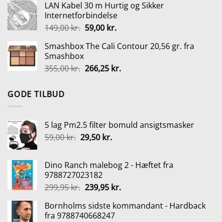
LAN Kabel 30 m Hurtig og Sikker
pris
pris
Internetforbindelse
var:
er:
Den
Den
149,00
kr.
59,00
kr.
190,00 kr..
142,50 kr..
oprindelige
aktuelle
Smashbox The Cali Contour 20,56 gr. fra
pris
pris
Smashbox
var:
er:
Den
Den
355,00
kr.
266,25
kr.
149,00 kr..
59,00 kr..
oprindelige
aktuelle
pris
pris
GODE TILBUD
var:
er:
355,00 kr..
266,25 kr..
5 lag Pm2.5 filter bomuld ansigtsmasker
Den
Den
59,00
kr.
29,50
kr.
oprindelige
aktuelle
pris
pris
Dino Ranch malebog 2 - Hæftet fra
var:
er:
9788727023182
59,00 kr..
29,50 kr..
Den
Den
299,95
kr.
239,95
kr.
oprindelige
aktuelle
Bornholms sidste kommandant - Hardback
pris
pris
fra 9788740668247
var:
er: