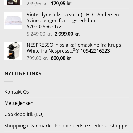
Den
Den
249,95
kr.
179,95
kr.
299,95 kr..
239,95 kr..
oprindelige
aktuelle
Vinterdyne (ekstra varm) - H. C. Andersen -
pris
pris
Svinedrengen fra ringsted-dun
var:
er:
5703329563472
249,95 kr..
179,95 kr..
Den
Den
5.249,00
kr.
2.999,00
kr.
oprindelige
aktuelle
NESPRESSO Inissia kaffemaskine fra Krups -
pris
pris
White fra NespressoÂ® 10942216223
var:
er:
Den
Den
799,00
kr.
600,00
kr.
5.249,00 kr..
2.999,00 kr..
oprindelige
aktuelle
pris
pris
NYTTIGE LINKS
var:
er:
799,00 kr..
600,00 kr..
Kontakt Os
Mette Jensen
Cookiepolitik (EU)
Shopping i Danmark – Find de bedste steder at shoppe!