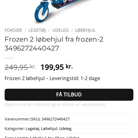
FORSIDE
/
LEGETØJ
/
UDELEG
/
LØBEHJUL
Frozen 2 løbehjul fra frozen-2
3496272440427
Den
Den
249,95
199,95
kr.
kr.
oprindelige
aktuelle
Frozen 2 løbehjul – Leveringstid: 1-2 dage
pris
pris
var:
er:
FÅ TILBUD
249,95 kr..
199,95 kr..
(sponsoreret indhold og priserne er vejledende)
Varenummer (SKU):
3496272440427
Kategorier:
Legetøj
,
Løbehjul
,
Udeleg