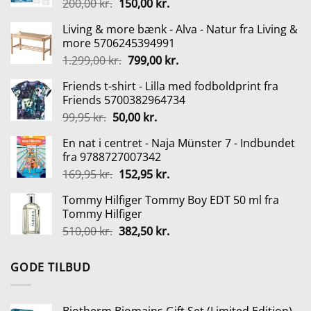
Den
Den
200,00
kr.
150,00
kr.
oprindelige
aktuelle
Living & more bænk - Alva - Natur fra Living &
pris
pris
more 5706245394991
var:
er:
Den
Den
1.299,00
kr.
799,00
kr.
200,00 kr..
150,00 kr..
oprindelige
aktuelle
Friends t-shirt - Lilla med fodboldprint fra
pris
pris
Friends 5700382964734
var:
er:
Den
Den
99,95
kr.
50,00
kr.
1.299,00 kr..
799,00 kr..
oprindelige
aktuelle
En nat i centret - Naja Münster 7 - Indbundet
pris
pris
fra 9788727007342
var:
er:
Den
Den
169,95
kr.
152,95
kr.
99,95 kr..
50,00 kr..
oprindelige
aktuelle
Tommy Hilfiger Tommy Boy EDT 50 ml fra
pris
pris
Tommy Hilfiger
var:
er:
Den
Den
510,00
kr.
382,50
kr.
169,95 kr..
152,95 kr..
oprindelige
aktuelle
pris
pris
GODE TILBUD
var:
er:
510,00 kr..
382,50 kr..