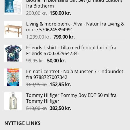
Biotherm Biomains Gift Set (Limited Edition)
fra Biotherm
Den
Den
200,00
kr.
150,00
kr.
oprindelige
aktuelle
Living & more bænk - Alva - Natur fra Living &
pris
pris
more 5706245394991
var:
er:
Den
Den
1.299,00
kr.
799,00
kr.
200,00 kr..
150,00 kr..
oprindelige
aktuelle
Friends t-shirt - Lilla med fodboldprint fra
pris
pris
Friends 5700382964734
var:
er:
Den
Den
99,95
kr.
50,00
kr.
1.299,00 kr..
799,00 kr..
oprindelige
aktuelle
En nat i centret - Naja Münster 7 - Indbundet
pris
pris
fra 9788727007342
var:
er:
Den
Den
169,95
kr.
152,95
kr.
99,95 kr..
50,00 kr..
oprindelige
aktuelle
Tommy Hilfiger Tommy Boy EDT 50 ml fra
pris
pris
Tommy Hilfiger
var:
er:
Den
Den
510,00
kr.
382,50
kr.
169,95 kr..
152,95 kr..
oprindelige
aktuelle
pris
pris
NYTTIGE LINKS
var:
er: