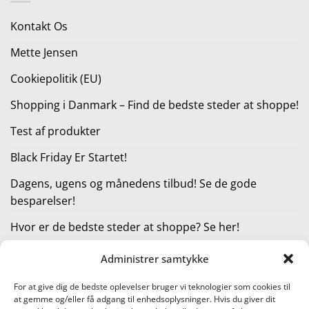
510,00 kr..
382,50 kr..
Kontakt Os
Mette Jensen
Cookiepolitik (EU)
Shopping i Danmark – Find de bedste steder at shoppe!
Test af produkter
Black Friday Er Startet!
Dagens, ugens og månedens tilbud! Se de gode
besparelser!
Hvor er de bedste steder at shoppe? Se her!
Administrer samtykke
KATEGORIER
For at give dig de bedste oplevelser bruger vi teknologier som cookies til
at gemme og/eller få adgang til enhedsoplysninger. Hvis du giver dit
Kategorier