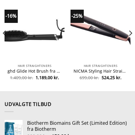
-16%
-25%
HAIR STRAIGHTENERS
HAIR STRAIGHTENERS
ghd Glide Hot Brush fra ghd
NICMA Styling Hair Straightener fra NICMA Styling
n
Den
Den
Den
Den
1.409,00
kr.
1.189,00
kr.
699,00
kr.
524,25
kr.
uelle
oprindelige
aktuelle
oprindelige
aktuel
s
pris
pris
pris
pris
var:
er:
var:
er:
32,50 kr..
1.409,00 kr..
1.189,00 kr..
699,00 kr..
524,25 
UDVALGTE TILBUD
Biotherm Biomains Gift Set (Limited Edition)
fra Biotherm