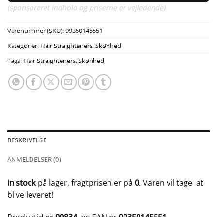
(sponsoreret indhold og priserne er vejledende)
Varenummer (SKU):
99350145551
Kategorier:
Hair Straighteners
,
Skønhed
Tags:
Hair Straighteners
,
Skønhed
BESKRIVELSE
ANMELDELSER (0)
in stock
på lager, fragtprisen er på
0
. Varen vil tage
at
blive leveret!