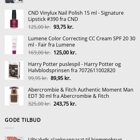
oprindelige
aktuelle
pris
pris
CND Vinylux Nail Polish 15 ml - Signature
var:
er:
Lipstick #390 fra CND
1.199,00 kr..
489,00 kr..
Den
Den
125,00
kr.
93,75
kr.
oprindelige
aktuelle
Lumene Color Correcting CC Cream SPF 20 30
pris
pris
ml - Fair fra Lumene
var:
er:
Den
Den
169,00
kr.
125,00
kr.
125,00 kr..
93,75 kr..
oprindelige
aktuelle
Harry Potter puslespil - Harry Potter og
pris
pris
Halvblodsprinsen fra 7072611002820
var:
er:
Den
Den
99,95
kr.
89,95
kr.
169,00 kr..
125,00 kr..
oprindelige
aktuelle
Abercrombie & Fitch Authentic Moment Man
pris
pris
EDT 30 ml fra Abercrombie & Fitch
var:
er:
Den
Den
325,00
kr.
243,75
kr.
99,95 kr..
89,95 kr..
oprindelige
aktuelle
pris
pris
GODE TILBUD
var:
er:
325,00 kr..
243,75 kr..
Ultralyds slankeapparat til hjemmebrug