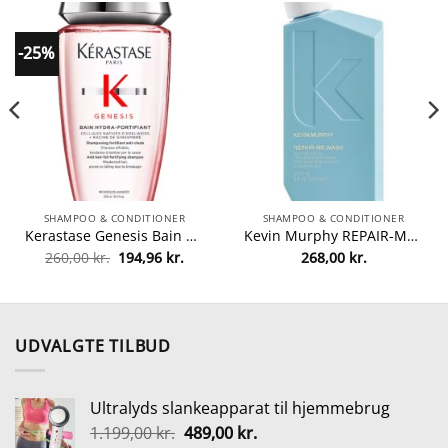
-25%
SHAMPOO & CONDITIONER
SHAMPOO & CONDITIONER
Kerastase Genesis Bain Hydra-Fortifiant Shampoo 250 ml fra Kerastase
Kevin Murphy REPAIR-ME.WASH Shampoo 250 ml fra Kevin Murphy
Den
Den
260,00
kr.
194,96
kr.
268,00
kr.
lle
oprindelige
aktuelle
pris
pris
var:
er:
0 kr..
260,00 kr..
194,96 kr..
UDVALGTE TILBUD
Ultralyds slankeapparat til hjemmebrug
Den
Den
1.199,00
kr.
489,00
kr.