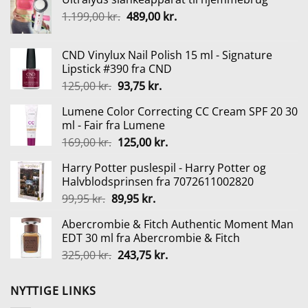
Den
Den
1.199,00
kr.
489,00
kr.
oprindelige
aktuelle
pris
pris
CND Vinylux Nail Polish 15 ml - Signature
var:
er:
Lipstick #390 fra CND
1.199,00 kr..
489,00 kr..
Den
Den
125,00
kr.
93,75
kr.
oprindelige
aktuelle
Lumene Color Correcting CC Cream SPF 20 30
pris
pris
ml - Fair fra Lumene
var:
er:
Den
Den
169,00
kr.
125,00
kr.
125,00 kr..
93,75 kr..
oprindelige
aktuelle
Harry Potter puslespil - Harry Potter og
pris
pris
Halvblodsprinsen fra 7072611002820
var:
er:
Den
Den
99,95
kr.
89,95
kr.
169,00 kr..
125,00 kr..
oprindelige
aktuelle
Abercrombie & Fitch Authentic Moment Man
pris
pris
EDT 30 ml fra Abercrombie & Fitch
var:
er:
Den
Den
325,00
kr.
243,75
kr.
99,95 kr..
89,95 kr..
oprindelige
aktuelle
pris
pris
NYTTIGE LINKS
var:
er: