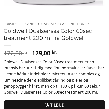
FORSIDE
/
SKØNHED
/
SHAMPOO & CONDITIONER
Goldwell Dualsenses Color 60sec
treatment 200 ml fra Goldwell
Den
Den
172,00
129,00
kr.
kr.
oprindelige
aktuelle
Goldwell Dualsenses Color 60sec treatment er en
pris
pris
intensiv hår kur til dig med fint, normalt eller farvet hår.
var:
er:
Denne hårkur indeholder micreoPROtec complex og
172,00 kr..
129,00 kr..
luminescine der øjeblikket går ind og plejer og
genopbygger håret, men op til 100% på kun 60 sekun,
Goldwell Dualsenses Color 60sec treatment 200 ml.
FÅ TILBUD