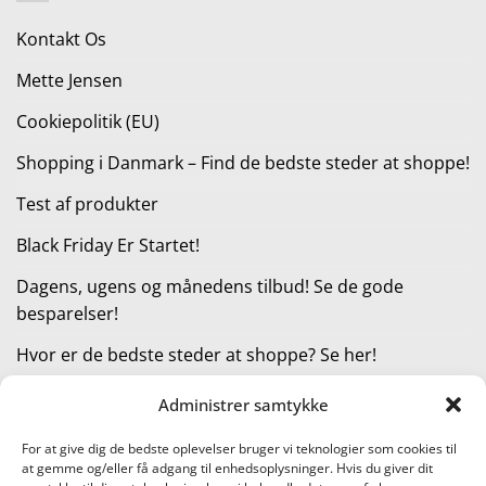
325,00 kr..
243,75 kr..
Kontakt Os
Mette Jensen
Cookiepolitik (EU)
Shopping i Danmark – Find de bedste steder at shoppe!
Test af produkter
Black Friday Er Startet!
Dagens, ugens og månedens tilbud! Se de gode
besparelser!
Hvor er de bedste steder at shoppe? Se her!
Administrer samtykke
KATEGORIER
For at give dig de bedste oplevelser bruger vi teknologier som cookies til
at gemme og/eller få adgang til enhedsoplysninger. Hvis du giver dit
Kategorier